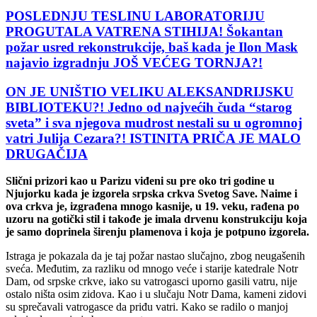
POSLEDNJU TESLINU LABORATORIJU
PROGUTALA VATRENA STIHIJA! Šokantan
požar usred rekonstrukcije, baš kada je Ilon Mask
najavio izgradnju JOŠ VEĆEG TORNJA?!
ON JE UNIŠTIO VELIKU ALEKSANDRIJSKU
BIBLIOTEKU?! Jedno od najvećih čuda “starog
sveta” i sva njegova mudrost nestali su u ogromnoj
vatri Julija Cezara?! ISTINITA PRIČA JE MALO
DRUGAČIJA
Slični prizori kao u Parizu viđeni su pre oko tri godine u
Njujorku kada je izgorela srpska crkva Svetog Save. Naime i
ova crkva je, izgrađena mnogo kasnije, u 19. veku, rađena po
uzoru na gotički stil i takođe je imala drvenu konstrukciju koja
je samo doprinela širenju plamenova i koja je potpuno izgorela.
Istraga je pokazala da je taj požar nastao slučajno, zbog neugašenih
sveća. Međutim, za razliku od mnogo veće i starije katedrale Notr
Dam, od srpske crkve, iako su vatrogasci uporno gasili vatru, nije
ostalo ništa osim zidova. Kao i u slučaju Notr Dama, kameni zidovi
su sprečavali vatrogasce da priđu vatri. Kako se radilo o manjoj