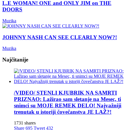
L.E WOMAN! ONE and ONLY JIM on THE
DOORS
Muzika
JOHNNY NASH CAN SEE CLEARLY NOW?!
Muzika
Najčitanije
/VIDEO/ STENLI KJUBRIK NA SAMRTI
PRIZNAO: Lažirao sam sletanje na Mesec, ti
snimci su MOJE REMEK DELO! Najvažniji
trenutak u istoriji čovečanstva JE LAŽ?!
1731 shares
Share
695
Tweet
432