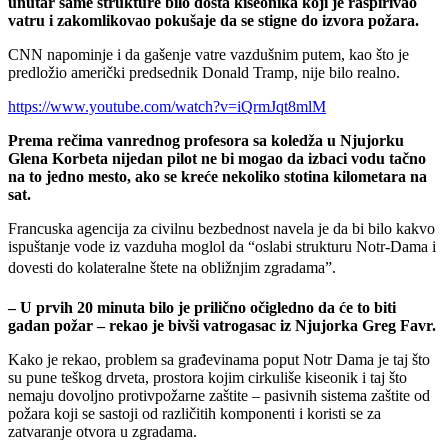
unutar same strukture bilo dosta kiseonika koji je raspirivao
vatru i zakomlikovao pokušaje da se stigne do izvora požara.
CNN napominje i da gašenje vatre vazdušnim putem, kao što je
predložio američki predsednik Donald Tramp, nije bilo realno.
https://www.youtube.com/watch?v=iQrmJqt8mlM
Prema rečima vanrednog profesora sa koledža u Njujorku
Glena Korbeta nijedan pilot ne bi mogao da izbaci vodu tačno
na to jedno mesto, ako se kreće nekoliko stotina kilometara na
sat.
Francuska agencija za civilnu bezbednost navela je da bi bilo kakvo
ispuštanje vode iz vazduha moglol da “oslabi strukturu Notr-Dama i
dovesti do kolateralne štete na obližnjim zgradama”.
– U prvih 20 minuta bilo je prilično očigledno da će to biti
gadan požar – rekao je bivši vatrogasac iz Njujorka Greg Favr.
Kako je rekao, problem sa građevinama poput Notr Dama je taj što
su pune teškog drveta, prostora kojim cirkuliše kiseonik i taj što
nemaju dovoljno protivpožarne zaštite – pasivnih sistema zaštite od
požara koji se sastoji od različitih komponenti i koristi se za
zatvaranje otvora u zgradama.