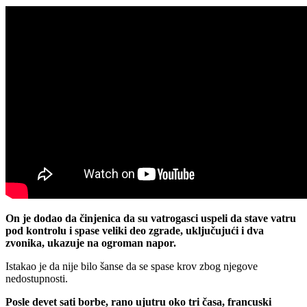
On je dodao da činjenica da su vatrogasci uspeli da stave vatru
pod kontrolu i spase veliki deo zgrade, uključujući i dva
zvonika, ukazuje na ogroman napor.
Istakao je da nije bilo šanse da se spase krov zbog njegove
nedostupnosti.
Posle devet sati borbe, rano ujutru oko tri časa, francuski