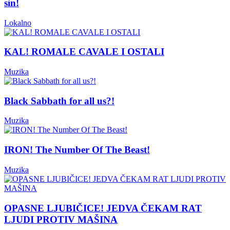
sin!
Lokalno
KAL! ROMALE CAVALE I OSTALI
Muzika
Black Sabbath for all us?!
Muzika
IRON! The Number Of The Beast!
Muzika
OPASNE LJUBIČICE! JEDVA ČEKAM RAT
LJUDI PROTIV MAŠINA