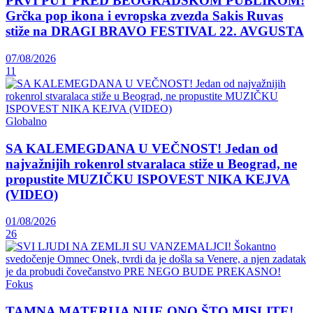
PRVI PUT PRED BEOGRADSKOM PUBLIKOM!
Grčka pop ikona i evropska zvezda Sakis Ruvas
stiže na DRAGI BRAVO FESTIVAL 22. AVGUSTA
07/08/2026
11
Globalno
SA KALEMEGDANA U VEČNOST! Jedan od
najvažnijih rokenrol stvaralaca stiže u Beograd, ne
propustite MUZIČKU ISPOVEST NIKA KEJVA
(VIDEO)
01/08/2026
26
Fokus
TAMNA MATERIJA NIJE ONO ŠTO MISLITE!