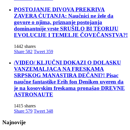
POSTOJANJE DIVOVA PREKRIVA
ZAVERA ĆUTANJA: Naučnici ne žele da
govore o njima, priznanje postojanja
dominantnije vrste SRUŠILO BI TEORIJU
EVOLUCIJE I TEMELJE ČOVEČANSTVA?!
1442 shares
Share
582
Tweet
359
/VIDEO/ KLJUČNI DOKAZI O DOLASKU
VANZEMALJACA NA FRESKAMA
SRPSKOG MANASTIRA DEČANI?! Pisac
naučne fantastike Erih fon Deniken uveren da
je na kosovskim freskama pronašao DREVNE
ASTRONAUTE
1415 shares
Share
579
Tweet
348
Najnovije