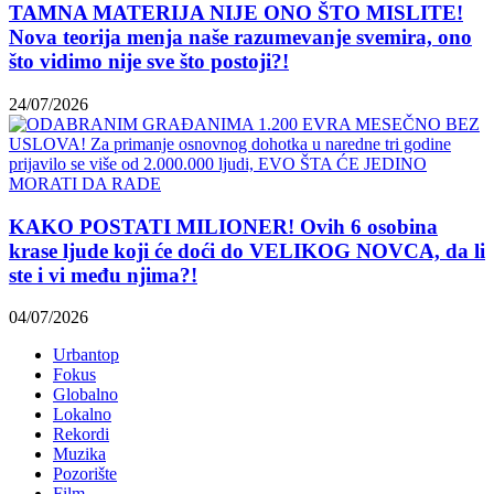
TAMNA MATERIJA NIJE ONO ŠTO MISLITE!
Nova teorija menja naše razumevanje svemira, ono
što vidimo nije sve što postoji?!
24/07/2026
KAKO POSTATI MILIONER! Ovih 6 osobina
krase ljude koji će doći do VELIKOG NOVCA, da li
ste i vi među njima?!
04/07/2026
Urbantop
Fokus
Globalno
Lokalno
Rekordi
Muzika
Pozorište
Film