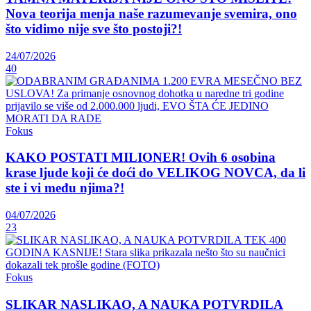
Nova teorija menja naše razumevanje svemira, ono
što vidimo nije sve što postoji?!
24/07/2026
40
Fokus
KAKO POSTATI MILIONER! Ovih 6 osobina
krase ljude koji će doći do VELIKOG NOVCA, da li
ste i vi među njima?!
04/07/2026
23
Fokus
SLIKAR NASLIKAO, A NAUKA POTVRDILA