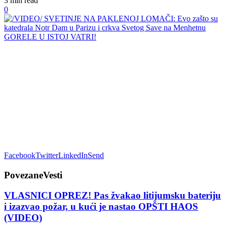
3 min read
0
Facebook
Twitter
LinkedIn
Send
Povezane
Vesti
VLASNICI OPREZ! Pas žvakao litijumsku bateriju
i izazvao požar, u kući je nastao OPŠTI HAOS
(VIDEO)