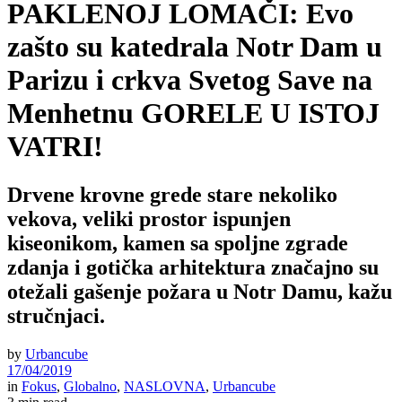
PAKLENOJ LOMAČI: Evo
zašto su katedrala Notr Dam u
Parizu i crkva Svetog Save na
Menhetnu GORELE U ISTOJ
VATRI!
Drvene krovne grede stare nekoliko
vekova, veliki prostor ispunjen
kiseonikom, kamen sa spoljne zgrade
zdanja i gotička arhitektura značajno su
otežali gašenje požara u Notr Damu, kažu
stručnjaci.
by
Urbancube
17/04/2019
in
Fokus
,
Globalno
,
NASLOVNA
,
Urbancube