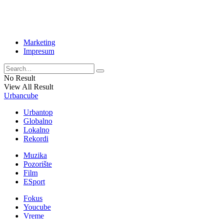
Marketing
Impresum
No Result
View All Result
Urbancube
Urbantop
Globalno
Lokalno
Rekordi
Muzika
Pozorište
Film
ESport
Fokus
Youcube
Vreme