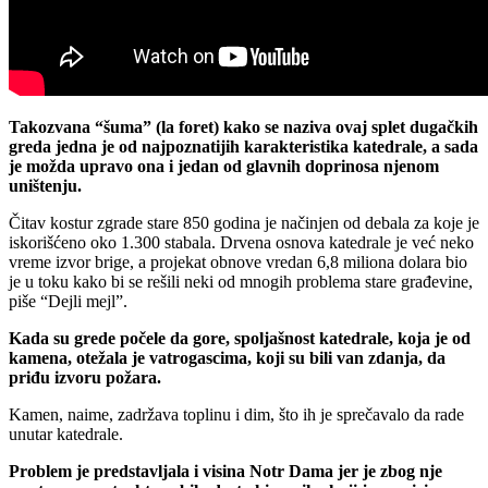
Takozvana “šuma” (la foret) kako se naziva ovaj splet dugačkih
greda jedna je od najpoznatijih karakteristika katedrale, a sada
je možda upravo ona i jedan od glavnih doprinosa njenom
uništenju.
Čitav kostur zgrade stare 850 godina je načinjen od debala za koje je
iskorišćeno oko 1.300 stabala. Drvena osnova katedrale je već neko
vreme izvor brige, a projekat obnove vredan 6,8 miliona dolara bio
je u toku kako bi se rešili neki od mnogih problema stare građevine,
piše “Dejli mejl”.
Kada su grede počele da gore, spoljašnost katedrale, koja je od
kamena, otežala je vatrogascima, koji su bili van zdanja, da
priđu izvoru požara.
Kamen, naime, zadržava toplinu i dim, što ih je sprečavalo da rade
unutar katedrale.
Problem je predstavljala i visina Notr Dama jer je zbog nje