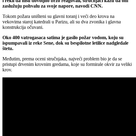
i rekli da nisu dovoljno brzo reagovali, stručnjaci kažu da oni
zaslužuju pohvalu za svoje napore, navodi CNN.
Tokom požara uništeni su glavni toranj i veći deo krova na
vekovima staroj katedrali u Parizu, ali su dva zvonika i glavna
konstrukcija očuvani.
Oko 400 vatrogasaca satima je gasilo požar vodom, koju su
ispumpavali iz reke Sene, dok su bespilotne letilice nadgledale
štetu.
Međutim, prema oceni stručnjaka, najveći problem bio je da se
pristupi drvenim krovnim gredama, koje su formirale okvir za veliki
krov.