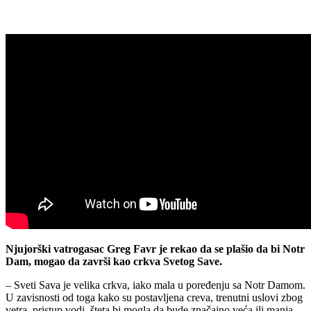
Njujorški vatrogasac Greg Favr je rekao da se plašio da bi Notr
Dam, mogao da završi kao crkva Svetog Save.
– Sveti Sava je velika crkva, iako mala u poređenju sa Notr Damom.
U zavisnosti od toga kako su postavljena creva, trenutni uslovi zbog
vetra, pristup vodi, šteta bi mogla da bude značajno veća ili manja –