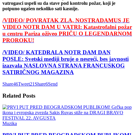
vatrogasci uspeli su da stave pod kontrolu požar, koji je
potpuno ugašen nekoliko sati kasnije.
/VIDEO/ POVRATAK ZLA, NOSTRADAMUS JE
VIDEO NOTR DAM U VATRI: Katastrofalni požar
u centru Pariza oživeo PRIČU O LEGENDARNOM
PROROKU!
/VIDEO/ KATEDRALA NOTR DAM DAN
POSLE: Svetski mediji bruje o nesreći, bes javnosti
izazvala NASLOVNA STRANA FRANCUSKOG
SATIRIČNOG MAGAZINA
Share
46
Tweet
21
Share
6
Send
Related
Posts
Muzika