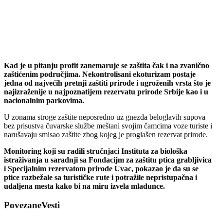
Kad je u pitanju profit zanemaruje se zaštita čak i na zvanično
zaštićenim područjima. Nekontrolisani ekoturizam postaje
jedna od najvećih pretnji zaštiti prirode i ugroženih vrsta što je
najizraženije u najpoznatijem rezervatu prirode Srbije kao i u
nacionalnim parkovima.
U zonama stroge zaštite neposredno uz gnezda beloglavih supova
bez prisustva čuvarske službe meštani svojim čamcima voze turiste i
narušavaju smisao zaštite zbog kojeg je proglašen rezervat prirode.
Monitoring koji su radili stručnjaci Instituta za biološka
istraživanja u saradnji sa Fondacijm za zaštitu ptica grabljivica
i Specijalnim rezervatom prirode Uvac, pokazao je da su se
ptice razbežale sa turističke rute i potražile nepristupačna i
udaljena mesta kako bi na miru izvela mladunce.
Povezane
Vesti