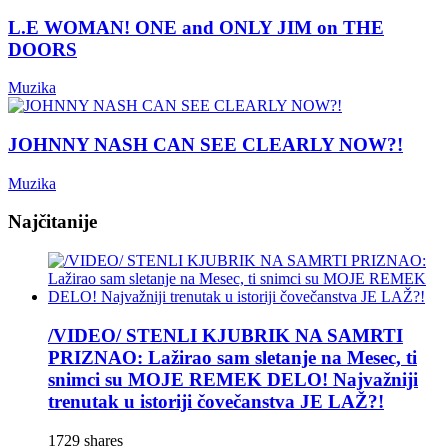
L.E WOMAN! ONE and ONLY JIM on THE
DOORS
Muzika
JOHNNY NASH CAN SEE CLEARLY NOW?!
Muzika
Najčitanije
/VIDEO/ STENLI KJUBRIK NA SAMRTI
PRIZNAO: Lažirao sam sletanje na Mesec, ti
snimci su MOJE REMEK DELO! Najvažniji
trenutak u istoriji čovečanstva JE LAŽ?!
1729 shares