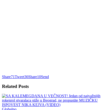
Share
71
Tweet
36
Share
10
Send
Related
Posts
Globalno