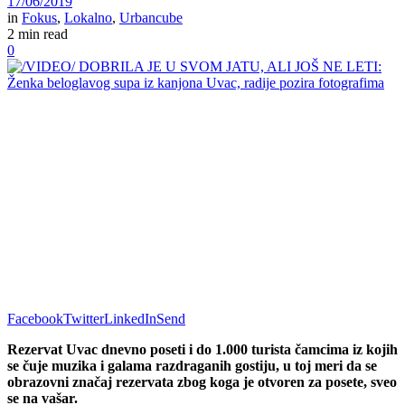
17/06/2019
in
Fokus
,
Lokalno
,
Urbancube
2 min read
0
Facebook
Twitter
LinkedIn
Send
Rezervat Uvac dnevno poseti i do 1.000 turista čamcima iz kojih
se čuje muzika i galama razdraganih gostiju, u toj meri da se
obrazovni značaj rezervata zbog koga je otvoren za posete, sveo
se na vašar.