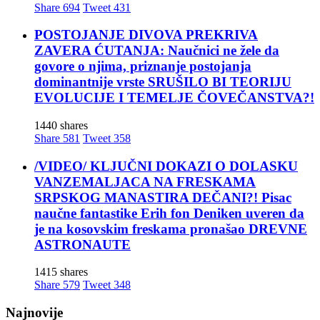
Share
694
Tweet
431
POSTOJANJE DIVOVA PREKRIVA
ZAVERA ĆUTANJA: Naučnici ne žele da
govore o njima, priznanje postojanja
dominantnije vrste SRUŠILO BI TEORIJU
EVOLUCIJE I TEMELJE ČOVEČANSTVA?!
1440 shares
Share
581
Tweet
358
/VIDEO/ KLJUČNI DOKAZI O DOLASKU
VANZEMALJACA NA FRESKAMA
SRPSKOG MANASTIRA DEČANI?! Pisac
naučne fantastike Erih fon Deniken uveren da
je na kosovskim freskama pronašao DREVNE
ASTRONAUTE
1415 shares
Share
579
Tweet
348
Najnovije