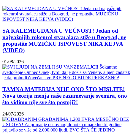
SA KALEMEGDANA U VEČNOST! Jedan od
najvažnijih rokenrol stvaralaca stiže u Beograd, ne
propustite MUZIČKU ISPOVEST NIKA KEJVA
(VIDEO)
01/08/2026
TAMNA MATERIJA NIJE ONO ŠTO MISLITE!
Nova teorija menja naše razumevanje svemira, ono
što vidimo nije sve što postoji?!
24/07/2026