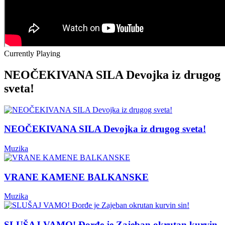
Currently Playing
NEOČEKIVANA SILA Devojka iz drugog
sveta!
NEOČEKIVANA SILA Devojka iz drugog sveta!
Muzika
VRANE KAMENE BALKANSKE
Muzika
SLUŠAJ VAMO! Đorđe je Zajeban okrutan kurvin