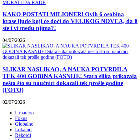
KAKO POSTATI MILIONER! Ovih 6 osobina
krase ljude koji će doći do VELIKOG NOVCA, da li
ste i vi među njima?!
04/07/2026
SLIKAR NASLIKAO, A NAUKA POTVRDILA
TEK 400 GODINA KASNIJE! Stara slika prikazala
nešto što su naučnici dokazali tek prošle godine
(FOTO)
02/07/2026
Urbantop
Fokus
Globalno
Lokalno
Rekordi