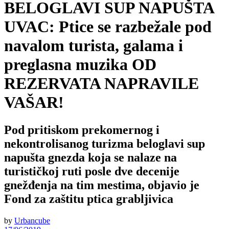
BELOGLAVI SUP NAPUŠTA
UVAC: Ptice se razbežale pod
navalom turista, galama i
preglasna muzika OD
REZERVATA NAPRAVILE
VAŠAR!
Pod pritiskom prekomernog i
nekontrolisanog turizma beloglavi sup
napušta gnezda koja se nalaze na
turističkoj ruti posle dve decenije
gnežđenja na tim mestima, objavio je
Fond za zaštitu ptica grabljivica
by
Urbancube