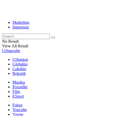
Marketing
Impresum
No Result
View All Result
Urbancube
Urbantop
Globalno
Lokalno
Rekordi
Muzika
Pozorište
Film
ESport
Fokus
Youcube
Vreme