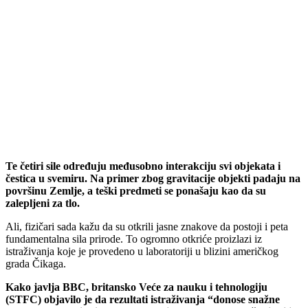
Te četiri sile određuju međusobno interakciju svi objekata i
čestica u svemiru. Na primer zbog gravitacije objekti padaju na
površinu Zemlje, a teški predmeti se ponašaju kao da su
zalepljeni za tlo.
Ali, fizičari sada kažu da su otkrili jasne znakove da postoji i peta
fundamentalna sila prirode. To ogromno otkriće proizlazi iz
istraživanja koje je provedeno u laboratoriji u blizini američkog
grada Čikaga.
Kako javlja BBC, britansko Veće za nauku i tehnologiju
(STFC) objavilo je da rezultati istraživanja “donose snažne