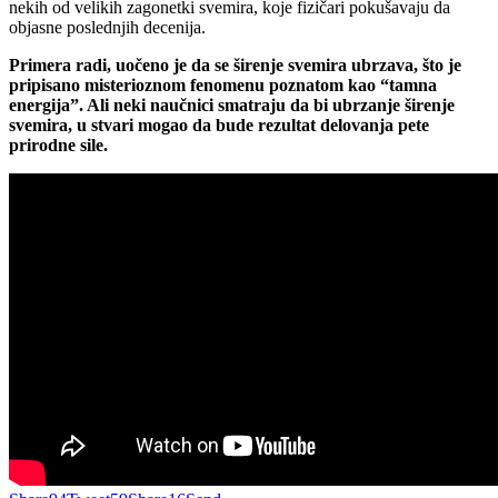
nekih od velikih zagonetki svemira, koje fizičari pokušavaju da
objasne poslednjih decenija.
Primera radi, uočeno je da se širenje svemira ubrzava, što je
pripisano misterioznom fenomenu poznatom kao “tamna
energija”. Ali neki naučnici smatraju da bi ubrzanje širenje
svemira, u stvari mogao da bude rezultat delovanja pete
prirodne sile.