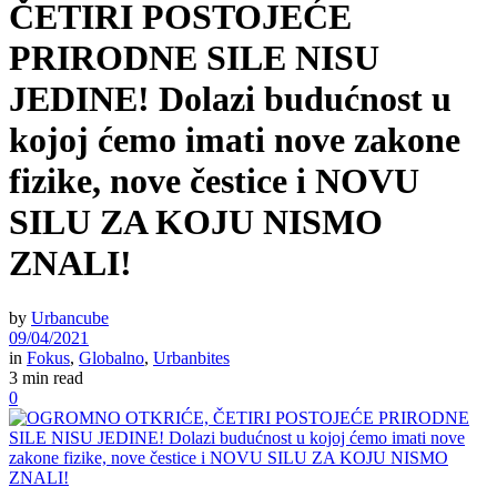
ČETIRI POSTOJEĆE
PRIRODNE SILE NISU
JEDINE! Dolazi budućnost u
kojoj ćemo imati nove zakone
fizike, nove čestice i NOVU
SILU ZA KOJU NISMO
ZNALI!
by
Urbancube
09/04/2021
in
Fokus
,
Globalno
,
Urbanbites
3 min read
0