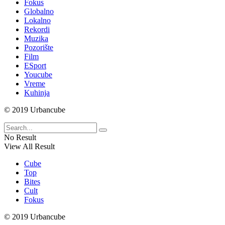
Fokus
Globalno
Lokalno
Rekordi
Muzika
Pozorište
Film
ESport
Youcube
Vreme
Kuhinja
© 2019 Urbancube
No Result
View All Result
Cube
Top
Bites
Cult
Fokus
© 2019 Urbancube