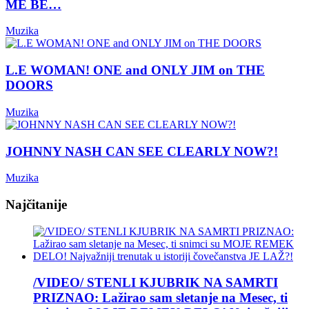
ME BE…
Muzika
L.E WOMAN! ONE and ONLY JIM on THE
DOORS
Muzika
JOHNNY NASH CAN SEE CLEARLY NOW?!
Muzika
Najčitanije
/VIDEO/ STENLI KJUBRIK NA SAMRTI
PRIZNAO: Lažirao sam sletanje na Mesec, ti