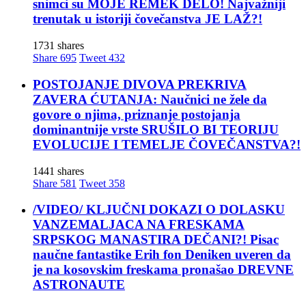
snimci su MOJE REMEK DELO! Najvažniji
trenutak u istoriji čovečanstva JE LAŽ?!
1731 shares
Share
695
Tweet
432
POSTOJANJE DIVOVA PREKRIVA
ZAVERA ĆUTANJA: Naučnici ne žele da
govore o njima, priznanje postojanja
dominantnije vrste SRUŠILO BI TEORIJU
EVOLUCIJE I TEMELJE ČOVEČANSTVA?!
1441 shares
Share
581
Tweet
358
/VIDEO/ KLJUČNI DOKAZI O DOLASKU
VANZEMALJACA NA FRESKAMA
SRPSKOG MANASTIRA DEČANI?! Pisac
naučne fantastike Erih fon Deniken uveren da
je na kosovskim freskama pronašao DREVNE
ASTRONAUTE