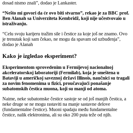
dosad nismo znali”, dodao je Lankaster.
“Nešto mi govori da će ovo biti stvarno”, rekao je za BBC prof.
Ben Alanah sa Univerziteta Kembridž, koji nije učestvovaio u
istraživanju.
“Celu svoju karijeru tražim sile i čestice za koje još ne znamo. Ovo
je trenutak koji sam čekao, ne mogu da spavam od uzbuđenja”,
dodao je Alanah
Kako je izgledao eksperiment?
Eksperimentom sprovedenim u Fermijevoj nacionalnoj
akceleratorskoj laboratoriji (Fermilab), koja je smeštena u
Bataviji u američkoj saveznoj državi Illinois, naučnici su tragali
za novim fenomenima u fizici, proučavajući ponašanje
subatomskih čestica muona, koji su manji od atoma.
Naime, neke subatomske čestice sastoje se od još manjih čestica, a
neke druge se ne mogu rastaviti na manje sastavne delove
(fundamentalne čestice). Muoni spadaju među fundamentalne
čestice, nalik elektronima, ali su oko 200 puta teže od njih.