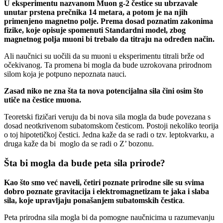
U eksperimentu nazvanom Muon g-2 čestice su ubrzavale
unutar prstena prečnika 14 metara, a potom je na njih
primenjeno magnetno polje. Prema dosad poznatim zakonima
fizike, koje opisuje spomenuti Standardni model, zbog
magnetnog polja muoni bi trebalo da titraju na određen način.
Ali naučnici su uočili da su muoni u eksperimentu titrali brže od
očekivanog. Ta promena bi mogla da bude uzrokovana prirodnom
silom koja je potpuno nepoznata nauci.
Zasad niko ne zna šta ta nova potencijalna sila čini osim što
utiče na čestice muona.
Teoretski fizičari veruju da bi nova sila mogla da bude povezana s
dosad neotkrivenom subatomskom česticom. Postoji nekoliko teorija
o toj hipotetičkoj čestici. Jedna kaže da se radi o tzv. leptokvarku, a
druga kaže da bi moglo da se radi o Z’ bozonu.
Šta bi mogla da bude peta sila prirode?
Kao što smo već naveli, četiri poznate prirodne sile su svima
dobro poznate gravitacija i elektromagnetizam te jaka i slaba
sila, koje upravljaju ponašanjem subatomskih čestica
.
Peta prirodna sila mogla bi da pomogne naučnicima u razumevanju