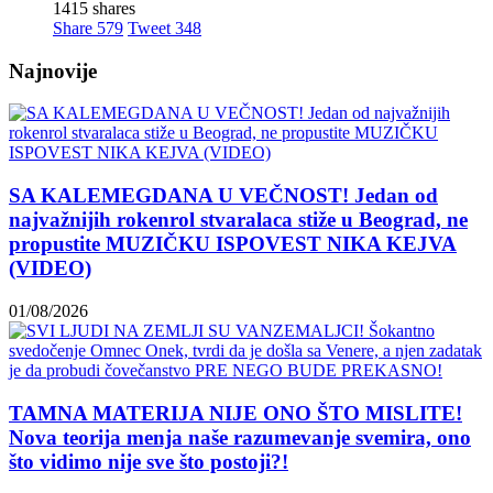
1415 shares
Share
579
Tweet
348
Najnovije
SA KALEMEGDANA U VEČNOST! Jedan od
najvažnijih rokenrol stvaralaca stiže u Beograd, ne
propustite MUZIČKU ISPOVEST NIKA KEJVA
(VIDEO)
01/08/2026
TAMNA MATERIJA NIJE ONO ŠTO MISLITE!
Nova teorija menja naše razumevanje svemira, ono
što vidimo nije sve što postoji?!