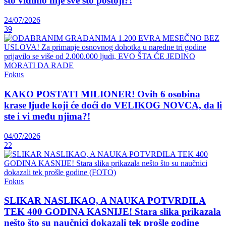
što vidimo nije sve što postoji?!
24/07/2026
39
Fokus
KAKO POSTATI MILIONER! Ovih 6 osobina
krase ljude koji će doći do VELIKOG NOVCA, da li
ste i vi među njima?!
04/07/2026
22
Fokus
SLIKAR NASLIKAO, A NAUKA POTVRDILA
TEK 400 GODINA KASNIJE! Stara slika prikazala
nešto što su naučnici dokazali tek prošle godine