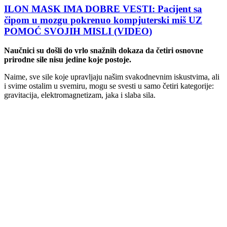
ILON MASK IMA DOBRE VESTI: Pacijent sa
čipom u mozgu pokrenuo kompjuterski miš UZ
POMOĆ SVOJIH MISLI (VIDEO)
Naučnici su došli do vrlo snažnih dokaza da četiri osnovne
prirodne sile nisu jedine koje postoje.
Naime, sve sile koje upravljaju našim svakodnevnim iskustvima, ali
i svime ostalim u svemiru, mogu se svesti u samo četiri kategorije:
gravitacija, elektromagnetizam, jaka i slaba sila.