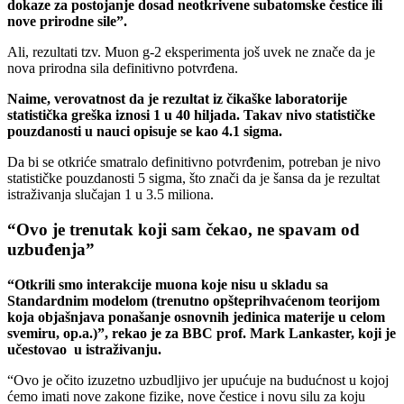
dokaze za postojanje dosad neotkrivene subatomske čestice ili
nove prirodne sile”.
Ali, rezultati tzv. Muon g-2 eksperimenta još uvek ne znače da je
nova prirodna sila definitivno potvrđena.
Naime, verovatnost da je rezultat iz čikaške laboratorije
statistička greška iznosi 1 u 40 hiljada. Takav nivo statističke
pouzdanosti u nauci opisuje se kao 4.1 sigma.
Da bi se otkriće smatralo definitivno potvrđenim, potreban je nivo
statističke pouzdanosti 5 sigma, što znači da je šansa da je rezultat
istraživanja slučajan 1 u 3.5 miliona.
“Ovo je trenutak koji sam čekao, ne spavam od
uzbuđenja”
“Otkrili smo interakcije muona koje nisu u skladu sa
Standardnim modelom (trenutno opšteprihvaćenom teorijom
koja objašnjava ponašanje osnovnih jedinica materije u celom
svemiru, op.a.)”, rekao je za BBC prof. Mark Lankaster, koji je
učestovao u istraživanju.
“Ovo je očito izuzetno uzbudljivo jer upućuje na budućnost u kojoj
ćemo imati nove zakone fizike, nove čestice i novu silu za koju