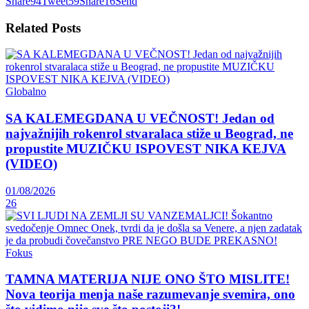
Share
94
Tweet
59
Share
16
Send
Related
Posts
Globalno
SA KALEMEGDANA U VEČNOST! Jedan od
najvažnijih rokenrol stvaralaca stiže u Beograd, ne
propustite MUZIČKU ISPOVEST NIKA KEJVA
(VIDEO)
01/08/2026
26
Fokus
TAMNA MATERIJA NIJE ONO ŠTO MISLITE!
Nova teorija menja naše razumevanje svemira, ono