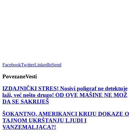
Facebook
Twitter
LinkedIn
Send
Povezane
Vesti
IZDAJNIČKI STRES! Nosivi poligraf ne detektuje
laži, već nešto drugo! OD OVE MAŠINE NE MOŽ
DA SE SAKRIJEŠ
ŠOKANTNO, AMERIKANCI KRIJU DOKAZE O
TAJNOM UKRŠTANJU LJUDI I
VANZEMALJACA?!