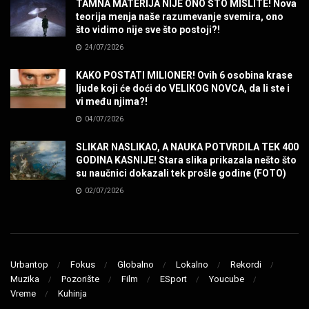
TAMNA MATERIJA NIJE ONO ŠTO MISLITE! Nova
teorija menja naše razumevanje svemira, ono
SENIDAHHH!
što vidimo nije sve što postoji?!
MUZIKA
24/07/2026
KAKO POSTATI MILIONER! Ovih 6 osobina krase
Miss You! Charlie Watts
ljude koji će doći do VELIKOG NOVCA, da li ste i
MUZIKA
vi među njima?!
04/07/2026
STRANGE KIND OF WOMEN, REALLY STRANGE!
SLIKAR NASLIKAO, A NAUKA POTVRDILA TEK 400
MUZIKA
GODINA KASNIJE! Stara slika prikazala nešto što
su naučnici dokazali tek prošle godine (FOTO)
02/07/2026
MAD MAD DRUMMER!
MUZIKA
Led Zeppelin When The Levee Breaks by
ZEPPARELLA
Urbantop
Fokus
Globalno
Lokalno
Rekordi
MUZIKA
Muzika
Pozorište
Film
ESport
Youcube
Vreme
Kuhinja
STRAIGHT FROM HELL! Metallica & Lady Gaga