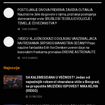
MUZIKA
POSTOJANJE DIVOVA PREKRIVA ZAVERA ĆUTANJA:
Naučnici ne žele da govore o njima, priznanje postojanja
“Missin’ Yo’ Kissin'” BILLY ZZ TOP
dominantnije vrste SRUŠILO BI TEORIJU EVOLUCIJE I
MUZIKA
TEMELJE ČOVEČANSTVA?!
1440 SHARES
DIVNA! Ogi & Magnifico
/VIDEO/ KLJUČNI DOKAZI O DOLASKU VANZEMALJACA
FILM
NA FRESKAMA SRPSKOG MANASTIRA DEČANI?! Pisac
naučne fantastike Erih fon Deniken uveren da je na
kosovskim freskama pronašao DREVNE ASTRONAUTE
WARDRUNA, VIKINZI DOLAZE!
1415 SHARES
MUZIKA
Najnovije
Sharp Dressed Man in many ways!
SA KALEMEGDANA U VEČNOST! Jedan od
MUZIKA
najvažnijih rokenrol stvaralaca stiže u Beograd,
ne propustite MUZIČKU ISPOVEST NIKA KEJVA
(VIDEO)
POVRATAK Iron Maiden The Writing On The Wall
01/08/2026
MUZIKA