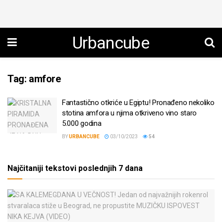
Urbancube
Tag:
amfore
Fantastično otkriće u Egiptu! Pronađeno nekoliko
stotina amfora u njima otkriveno vino staro
5.000 godina
BY
URBANCUBE
03/10/2023
54
Najčitaniji tekstovi poslednjih 7 dana