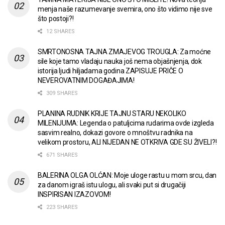
menja naše razumevanje svemira, ono što vidimo nije sve
što postoji?!
12 SHARES
SMRTONOSNA TAJNA ZMAJEVOG TROUGLA: Za moćne
sile koje tamo vladaju nauka još nema objašnjenja, dok
istorija ljudi hiljadama godina ZAPISUJE PRIČE O
NEVEROVATNIM DOGAĐAJIMA!
309 SHARES
PLANINA RUDNIK KRIJE TAJNU STARU NEKOLIKO
MILENIJUMA: Legenda o patuljcima rudarima ovde izgleda
sasvim realno, dokazi govore o mnoštvu radnika na
velikom prostoru, ALI NIJEDAN NE OTKRIVA GDE SU ŽIVELI?!
671 SHARES
BALERINA OLGA OLĆAN: Moje uloge rastu u mom srcu, dan
za danom igraš istu ulogu, ali svaki put si drugačiji
INSPIRISAN IZAZOVOM!
223 SHARES