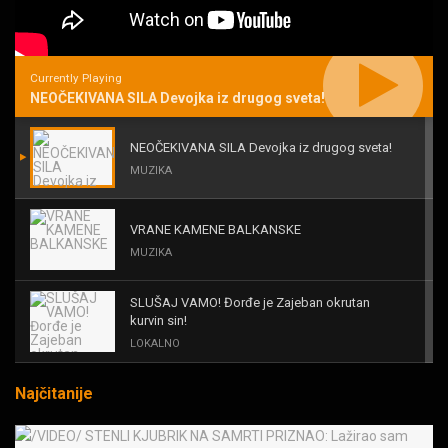
Currently Playing
NEOČEKIVANA SILA Devojka iz drugog sveta!
NEOČEKIVANA SILA Devojka iz drugog sveta!
MUZIKA
VRANE KAMENE BALKANSKE
MUZIKA
SLUŠAJ VAMO! Đorđe je Zajeban okrutan
kurvin sin!
LOKALNO
Najčitanije
KAL! ROMALE CAVALE I OSTALI
MUZIKA