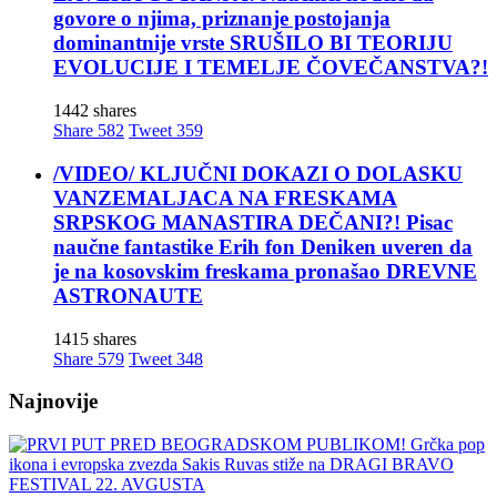
govore o njima, priznanje postojanja
dominantnije vrste SRUŠILO BI TEORIJU
EVOLUCIJE I TEMELJE ČOVEČANSTVA?!
1442 shares
Share
582
Tweet
359
/VIDEO/ KLJUČNI DOKAZI O DOLASKU
VANZEMALJACA NA FRESKAMA
SRPSKOG MANASTIRA DEČANI?! Pisac
naučne fantastike Erih fon Deniken uveren da
je na kosovskim freskama pronašao DREVNE
ASTRONAUTE
1415 shares
Share
579
Tweet
348
Najnovije