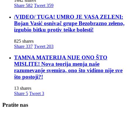
1442 shares
Share
582
Tweet
359
/VIDEO/ TUGA! UMRO JE VASA ZELENI:
Bojan Vasić osnivač grupe Bezobrazno zeleno,
izgubio bitku protiv teške bolesti!
825 shares
Share
337
Tweet
203
TAMNA MATERIJA NIJE ONO ŠTO
MISLITE! Nova teorija menja naše
razumevanje svemira, ono što vidimo nije sve
što postoji?!
13 shares
Share
5
Tweet
3
Pratite nas