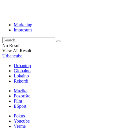
Marketing
Impresum
No Result
View All Result
Urbancube
Urbantop
Globalno
Lokalno
Rekordi
Muzika
Pozorište
Film
ESport
Fokus
Youcube
Vreme