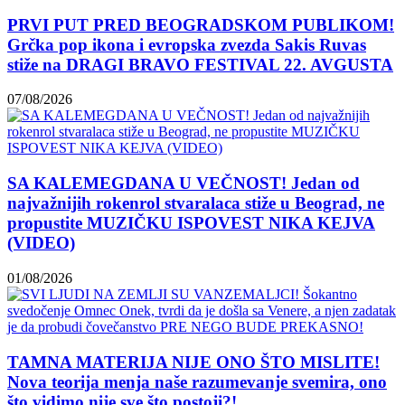
PRVI PUT PRED BEOGRADSKOM PUBLIKOM!
Grčka pop ikona i evropska zvezda Sakis Ruvas
stiže na DRAGI BRAVO FESTIVAL 22. AVGUSTA
07/08/2026
SA KALEMEGDANA U VEČNOST! Jedan od
najvažnijih rokenrol stvaralaca stiže u Beograd, ne
propustite MUZIČKU ISPOVEST NIKA KEJVA
(VIDEO)
01/08/2026
TAMNA MATERIJA NIJE ONO ŠTO MISLITE!
Nova teorija menja naše razumevanje svemira, ono
što vidimo nije sve što postoji?!