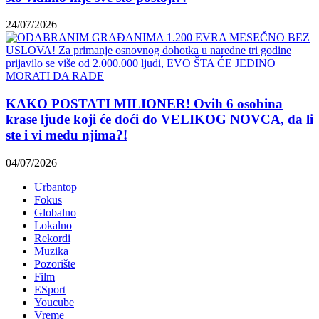
24/07/2026
KAKO POSTATI MILIONER! Ovih 6 osobina
krase ljude koji će doći do VELIKOG NOVCA, da li
ste i vi među njima?!
04/07/2026
Urbantop
Fokus
Globalno
Lokalno
Rekordi
Muzika
Pozorište
Film
ESport
Youcube
Vreme