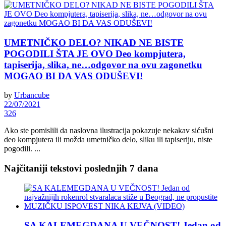
UMETNIČKO DELO? NIKAD NE BISTE
POGODILI ŠTA JE OVO Deo kompjutera,
tapiserija, slika, ne…odgovor na ovu zagonetku
MOGAO BI DA VAS ODUŠEVI!
by
Urbancube
22/07/2021
326
Ako ste pomislili da naslovna ilustracija pokazuje nekakav sićušni
deo kompjutera ili možda umetničko delo, sliku ili tapiseriju, niste
pogodili. ...
Najčitaniji tekstovi poslednjih 7 dana
SA KALEMEGDANA U VEČNOST! Jedan od