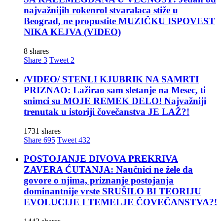
najvažnijih rokenrol stvaralaca stiže u
Beograd, ne propustite MUZIČKU ISPOVEST
NIKA KEJVA (VIDEO)
8 shares
Share
3
Tweet
2
/VIDEO/ STENLI KJUBRIK NA SAMRTI
PRIZNAO: Lažirao sam sletanje na Mesec, ti
snimci su MOJE REMEK DELO! Najvažniji
trenutak u istoriji čovečanstva JE LAŽ?!
1731 shares
Share
695
Tweet
432
POSTOJANJE DIVOVA PREKRIVA
ZAVERA ĆUTANJA: Naučnici ne žele da
govore o njima, priznanje postojanja
dominantnije vrste SRUŠILO BI TEORIJU
EVOLUCIJE I TEMELJE ČOVEČANSTVA?!