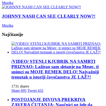
Muzika
JOHNNY NASH CAN SEE CLEARLY NOW?!
Muzika
Najčitanije
/VIDEO/ STENLI KJUBRIK NA SAMRTI
PRIZNAO: Lažirao sam sletanje na Mesec, ti
snimci su MOJE REMEK DELO! Najvažniji
trenutak u istoriji čovečanstva JE LAŽ?!
1731 shares
Share
695
Tweet
432
POSTOJANJE DIVOVA PREKRIVA
ZAVERA ĆUTANJA: Naučnici ne žele da