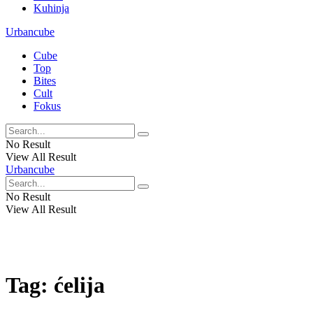
Kuhinja
Urbancube
Cube
Top
Bites
Cult
Fokus
No Result
View All Result
Urbancube
No Result
View All Result
Tag:
ćelija