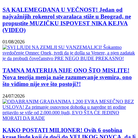
SA KALEMEGDANA U VEČNOST! Jedan od
najvažnijih rokenrol stvaralaca stiže u Beograd, ne
propustite MUZIČKU ISPOVEST NIKA KEJVA
(VIDEO)
01/08/2026
TAMNA MATERIJA NIJE ONO ŠTO MISLITE!
Nova teorija menja naše razumevanje svemira, ono
što vidimo nije sve što postoji?!
24/07/2026
KAKO POSTATI MILIONER! Ovih 6 osobina
krase ljude koji će doći do VELIKOG NOVCA, da li