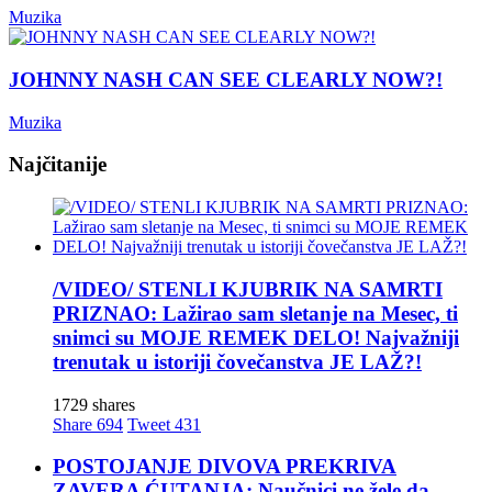
Muzika
JOHNNY NASH CAN SEE CLEARLY NOW?!
Muzika
Najčitanije
/VIDEO/ STENLI KJUBRIK NA SAMRTI
PRIZNAO: Lažirao sam sletanje na Mesec, ti
snimci su MOJE REMEK DELO! Najvažniji
trenutak u istoriji čovečanstva JE LAŽ?!
1729 shares
Share
694
Tweet
431
POSTOJANJE DIVOVA PREKRIVA
ZAVERA ĆUTANJA: Naučnici ne žele da