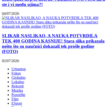
ste i vi među njima?!
04/07/2026
SLIKAR NASLIKAO, A NAUKA POTVRDILA
TEK 400 GODINA KASNIJE! Stara slika prikazala
nešto što su naučnici dokazali tek prošle godine
(FOTO)
02/07/2026
Urbantop
Fokus
Globalno
Lokalno
Rekordi
Muzika
Pozorište
Film
ESport