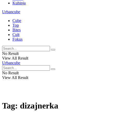
Kuhinja
Urbancube
Cube
Top
Bites
Cult
Fokus
No Result
View All Result
Urbancube
No Result
View All Result
Tag:
dizajnerka