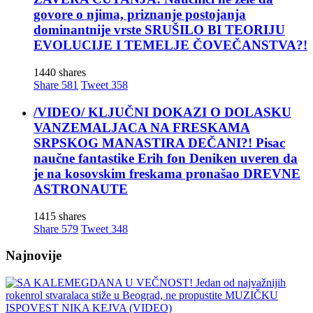
govore o njima, priznanje postojanja
dominantnije vrste SRUŠILO BI TEORIJU
EVOLUCIJE I TEMELJE ČOVEČANSTVA?!
1440 shares
Share
581
Tweet
358
/VIDEO/ KLJUČNI DOKAZI O DOLASKU
VANZEMALJACA NA FRESKAMA
SRPSKOG MANASTIRA DEČANI?! Pisac
naučne fantastike Erih fon Deniken uveren da
je na kosovskim freskama pronašao DREVNE
ASTRONAUTE
1415 shares
Share
579
Tweet
348
Najnovije