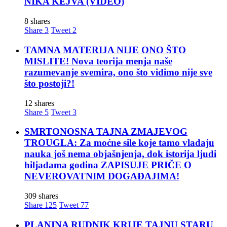
NIKA KEJVA (VIDEO)
8 shares
Share
3
Tweet
2
TAMNA MATERIJA NIJE ONO ŠTO
MISLITE! Nova teorija menja naše
razumevanje svemira, ono što vidimo nije sve
što postoji?!
12 shares
Share
5
Tweet
3
SMRTONOSNA TAJNA ZMAJEVOG
TROUGLA: Za moćne sile koje tamo vladaju
nauka još nema objašnjenja, dok istorija ljudi
hiljadama godina ZAPISUJE PRIČE O
NEVEROVATNIM DOGAĐAJIMA!
309 shares
Share
125
Tweet
77
PLANINA RUDNIK KRIJE TAJNU STARU