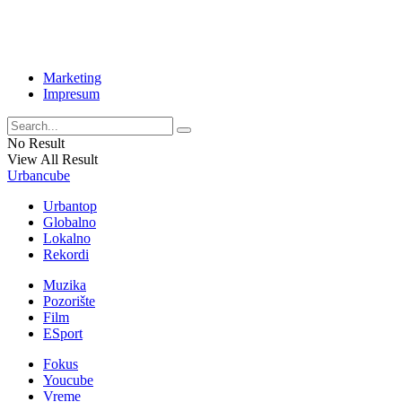
Marketing
Impresum
No Result
View All Result
Urbancube
Urbantop
Globalno
Lokalno
Rekordi
Muzika
Pozorište
Film
ESport
Fokus
Youcube
Vreme