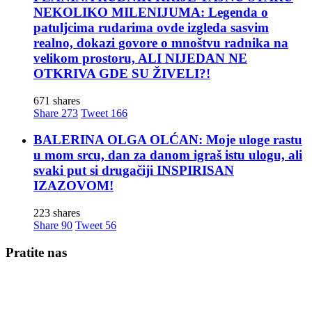
NEKOLIKO MILENIJUMA: Legenda o
patuljcima rudarima ovde izgleda sasvim
realno, dokazi govore o mnoštvu radnika na
velikom prostoru, ALI NIJEDAN NE
OTKRIVA GDE SU ŽIVELI?!
671 shares
Share
273
Tweet
166
BALERINA OLGA OLĆAN: Moje uloge rastu
u mom srcu, dan za danom igraš istu ulogu, ali
svaki put si drugačiji INSPIRISAN
IZAZOVOM!
223 shares
Share
90
Tweet
56
Pratite nas