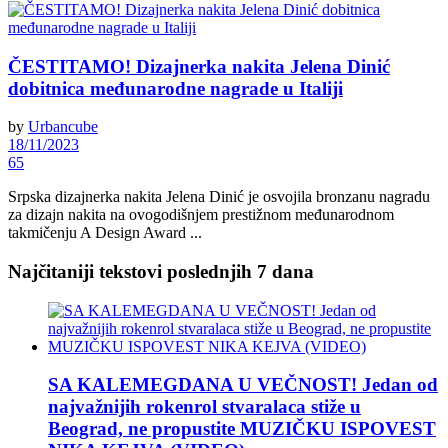
ČESTITAMO! Dizajnerka nakita Jelena Dinić
dobitnica međunarodne nagrade u Italiji
by
Urbancube
18/11/2023
65
Srpska dizajnerka nakita Jelena Dinić je osvojila bronzanu nagradu
za dizajn nakita na ovogodišnjem prestižnom međunarodnom
takmičenju A Design Award ...
Najčitaniji tekstovi poslednjih 7 dana
SA KALEMEGDANA U VEČNOST! Jedan od
najvažnijih rokenrol stvaralaca stiže u
Beograd, ne propustite MUZIČKU ISPOVEST