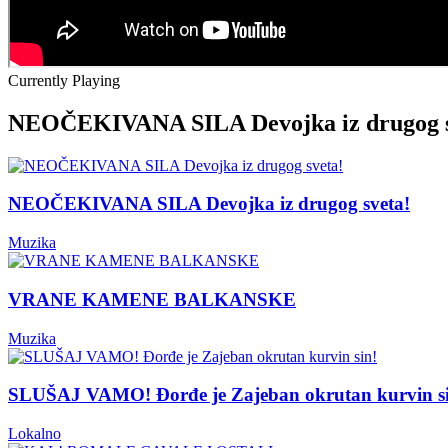
Currently Playing
NEOČEKIVANA SILA Devojka iz drugog s
NEOČEKIVANA SILA Devojka iz drugog sveta!
Muzika
VRANE KAMENE BALKANSKE
Muzika
SLUŠAJ VAMO! Đorđe je Zajeban okrutan kurvin s
Lokalno