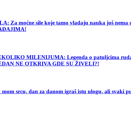
e sile koje tamo vladaju nauka još nema objašnj
AĐAJIMA!
O MILENIJUMA: Legenda o patuljcima rudarima o
 NIJEDAN NE OTKRIVA GDE SU ŽIVELI?!
 srcu, dan za danom igraš istu ulogu, ali svaki 