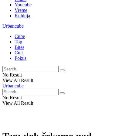
Youcube
Vreme
Kuhinja
Urbancube
Cube
Top
Bites
Cult
Fokus
No Result
View All Result
Urbancube
No Result
View All Result