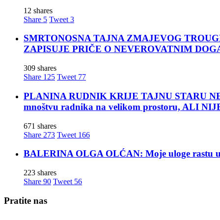
12 shares
Share
5
Tweet
3
SMRTONOSNA TAJNA ZMAJEVOG TROUGLA: Za moćn
ZAPISUJE PRIČE O NEVEROVATNIM DOG
309 shares
Share
125
Tweet
77
PLANINA RUDNIK KRIJE TAJNU STARU NEKOLIK
mnoštvu radnika na velikom prostoru, ALI
671 shares
Share
273
Tweet
166
BALERINA OLGA OLĆAN: Moje uloge rastu u mom
223 shares
Share
90
Tweet
56
Pratite nas