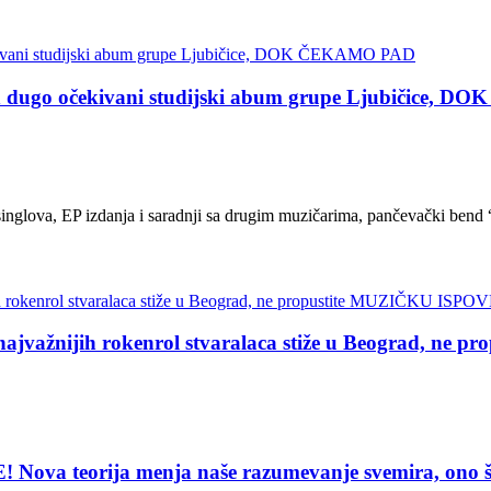
go očekivani studijski abum grupe Ljubičice, 
inglova, EP izdanja i saradnji sa drugim muzičarima, pančevački bend “
žnijih rokenrol stvaralaca stiže u Beograd, ne
eorija menja naše razumevanje svemira, ono što vi