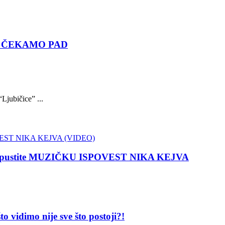
DOK ČEKAMO PAD
Ljubičice” ...
 propustite MUZIČKU ISPOVEST NIKA KEJVA
dimo nije sve što postoji?!