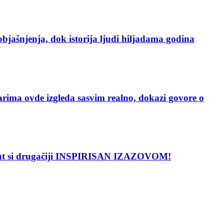
enja, dok istorija ljudi hiljadama godina
vde izgleda sasvim realno, dokazi govore o
put si drugačiji INSPIRISAN IZAZOVOM!