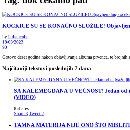
Tag:
dok čekamo pad
KOCKICE SU SE KONAČNO SLOŽILE! Objavljen du
by
Urbancube
18/03/2023
90
Gotovo deset godina nakon objavljivanja albuma prvenca, te brojnih s
Najčitaniji tekstovi poslednjih 7 dana
SA KALEMEGDANA U VEČNOST! Jedan od najva
(VIDEO)
8 shares
Share
3
Tweet
2
TAMNA MATERIJA NIJE ONO ŠTO MISLITE! Nova t