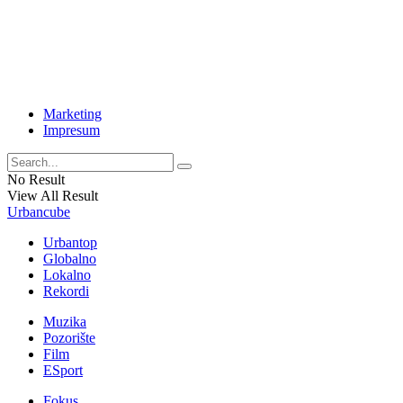
Marketing
Impresum
No Result
View All Result
Urbancube
Urbantop
Globalno
Lokalno
Rekordi
Muzika
Pozorište
Film
ESport
Fokus