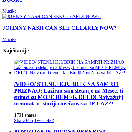
Muzika
JOHNNY NASH CAN SEE CLEARLY NOW?!
Muzika
Najčitanije
/VIDEO/ STENLI KJUBRIK NA SAMRTI
PRIZNAO: Lažirao sam sletanje na Mesec, ti
snimci su MOJE REMEK DELO! Najvažniji
trenutak u istoriji čovečanstva JE LAŽ?!
1731 shares
Share
695
Tweet
432
POSTOJANJE DIVOVA PREKRIVA