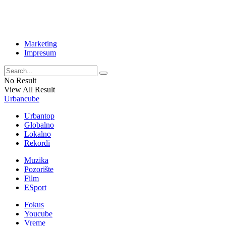
Marketing
Impresum
No Result
View All Result
Urbancube
Urbantop
Globalno
Lokalno
Rekordi
Muzika
Pozorište
Film
ESport
Fokus
Youcube
Vreme