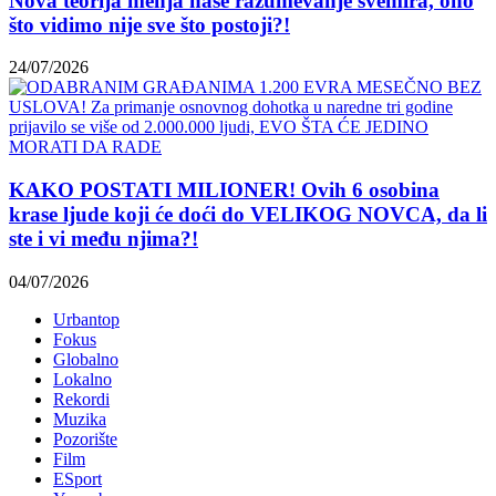
Nova teorija menja naše razumevanje svemira, ono
što vidimo nije sve što postoji?!
24/07/2026
KAKO POSTATI MILIONER! Ovih 6 osobina
krase ljude koji će doći do VELIKOG NOVCA, da li
ste i vi među njima?!
04/07/2026
Urbantop
Fokus
Globalno
Lokalno
Rekordi
Muzika
Pozorište
Film
ESport