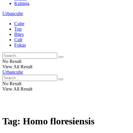
Kuhinja
Urbancube
Cube
Top
Bites
Cult
Fokus
No Result
View All Result
Urbancube
No Result
View All Result
Tag:
Homo floresiensis