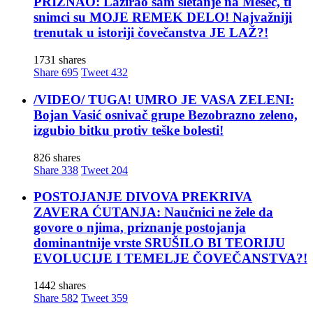
PRIZNAO: Lažirao sam sletanje na Mesec, ti
snimci su MOJE REMEK DELO! Najvažniji
trenutak u istoriji čovečanstva JE LAŽ?!
1731 shares
Share
695
Tweet
432
/VIDEO/ TUGA! UMRO JE VASA ZELENI:
Bojan Vasić osnivač grupe Bezobrazno zeleno,
izgubio bitku protiv teške bolesti!
826 shares
Share
338
Tweet
204
POSTOJANJE DIVOVA PREKRIVA
ZAVERA ĆUTANJA: Naučnici ne žele da
govore o njima, priznanje postojanja
dominantnije vrste SRUŠILO BI TEORIJU
EVOLUCIJE I TEMELJE ČOVEČANSTVA?!
1442 shares
Share
582
Tweet
359