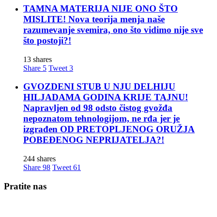
TAMNA MATERIJA NIJE ONO ŠTO
MISLITE! Nova teorija menja naše
razumevanje svemira, ono što vidimo nije sve
što postoji?!
13 shares
Share
5
Tweet
3
GVOZDENI STUB U NJU DELHIJU
HILJADAMA GODINA KRIJE TAJNU!
Napravljen od 98 odsto čistog gvožđa
nepoznatom tehnologijom, ne rđa jer je
izgrađen OD PRETOPLJENOG ORUŽJA
POBEĐENOG NEPRIJATELJA?!
244 shares
Share
98
Tweet
61
Pratite nas