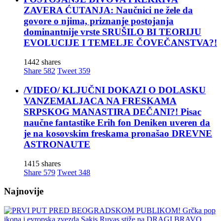
ZAVERA ĆUTANJA: Naučnici ne žele da
govore o njima, priznanje postojanja
dominantnije vrste SRUŠILO BI TEORIJU
EVOLUCIJE I TEMELJE ČOVEČANSTVA?!
1442 shares
Share
582
Tweet
359
/VIDEO/ KLJUČNI DOKAZI O DOLASKU
VANZEMALJACA NA FRESKAMA
SRPSKOG MANASTIRA DEČANI?! Pisac
naučne fantastike Erih fon Deniken uveren da
je na kosovskim freskama pronašao DREVNE
ASTRONAUTE
1415 shares
Share
579
Tweet
348
Najnovije