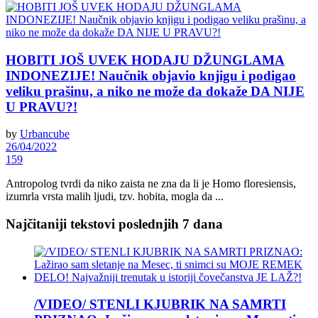
HOBITI JOŠ UVEK HODAJU DŽUNGLAMA
INDONEZIJE! Naučnik objavio knjigu i podigao
veliku prašinu, a niko ne može da dokaže DA NIJE
U PRAVU?!
by
Urbancube
26/04/2022
159
Antropolog tvrdi da niko zaista ne zna da li je Homo floresiensis,
izumrla vrsta malih ljudi, tzv. hobita, mogla da ...
Najčitaniji tekstovi poslednjih 7 dana
/VIDEO/ STENLI KJUBRIK NA SAMRTI