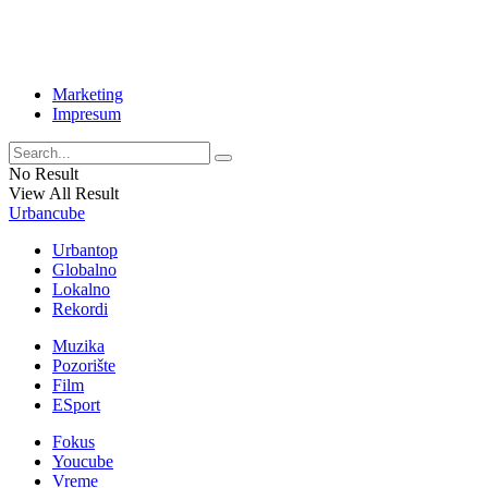
Marketing
Impresum
No Result
View All Result
Urbancube
Urbantop
Globalno
Lokalno
Rekordi
Muzika
Pozorište
Film
ESport
Fokus
Youcube
Vreme