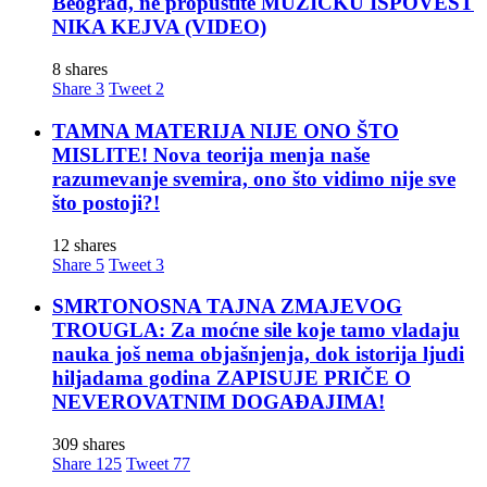
Beograd, ne propustite MUZIČKU ISPOVEST
NIKA KEJVA (VIDEO)
8 shares
Share
3
Tweet
2
TAMNA MATERIJA NIJE ONO ŠTO
MISLITE! Nova teorija menja naše
razumevanje svemira, ono što vidimo nije sve
što postoji?!
12 shares
Share
5
Tweet
3
SMRTONOSNA TAJNA ZMAJEVOG
TROUGLA: Za moćne sile koje tamo vladaju
nauka još nema objašnjenja, dok istorija ljudi
hiljadama godina ZAPISUJE PRIČE O
NEVEROVATNIM DOGAĐAJIMA!
309 shares
Share
125
Tweet
77