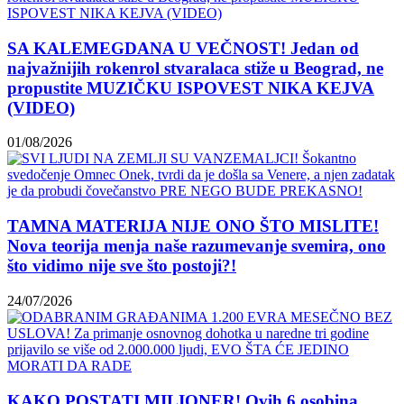
SA KALEMEGDANA U VEČNOST! Jedan od
najvažnijih rokenrol stvaralaca stiže u Beograd, ne
propustite MUZIČKU ISPOVEST NIKA KEJVA
(VIDEO)
01/08/2026
TAMNA MATERIJA NIJE ONO ŠTO MISLITE!
Nova teorija menja naše razumevanje svemira, ono
što vidimo nije sve što postoji?!
24/07/2026
KAKO POSTATI MILIONER! Ovih 6 osobina