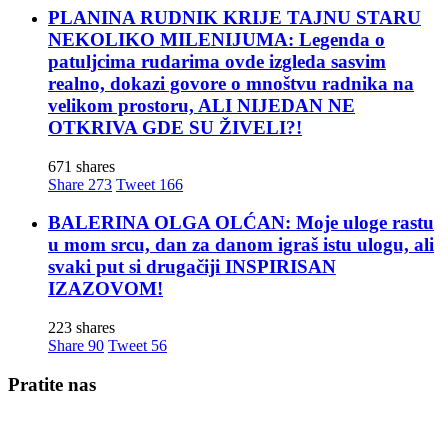
PLANINA RUDNIK KRIJE TAJNU STARU
NEKOLIKO MILENIJUMA: Legenda o
patuljcima rudarima ovde izgleda sasvim
realno, dokazi govore o mnoštvu radnika na
velikom prostoru, ALI NIJEDAN NE
OTKRIVA GDE SU ŽIVELI?!
671 shares
Share
273
Tweet
166
BALERINA OLGA OLĆAN: Moje uloge rastu
u mom srcu, dan za danom igraš istu ulogu, ali
svaki put si drugačiji INSPIRISAN
IZAZOVOM!
223 shares
Share
90
Tweet
56
Pratite nas