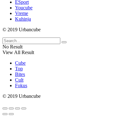
ESport
Youcube
Vreme
Kuhinja
© 2019 Urbancube
No Result
View All Result
Cube
Top
Bites
Cult
Fokus
© 2019 Urbancube