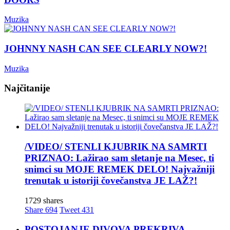
Muzika
JOHNNY NASH CAN SEE CLEARLY NOW?!
Muzika
Najčitanije
/VIDEO/ STENLI KJUBRIK NA SAMRTI
PRIZNAO: Lažirao sam sletanje na Mesec, ti
snimci su MOJE REMEK DELO! Najvažniji
trenutak u istoriji čovečanstva JE LAŽ?!
1729 shares
Share
694
Tweet
431
POSTOJANJE DIVOVA PREKRIVA