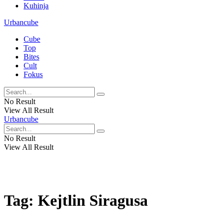
Kuhinja
Urbancube
Cube
Top
Bites
Cult
Fokus
No Result
View All Result
Urbancube
No Result
View All Result
Tag:
Kejtlin Siragusa