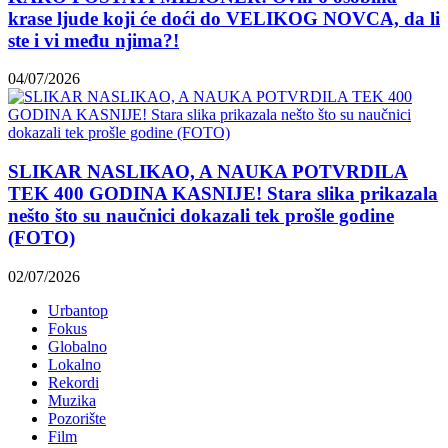
krase ljude koji će doći do VELIKOG NOVCA, da li
ste i vi među njima?!
04/07/2026
SLIKAR NASLIKAO, A NAUKA POTVRDILA
TEK 400 GODINA KASNIJE! Stara slika prikazala
nešto što su naučnici dokazali tek prošle godine
(FOTO)
02/07/2026
Urbantop
Fokus
Globalno
Lokalno
Rekordi
Muzika
Pozorište
Film