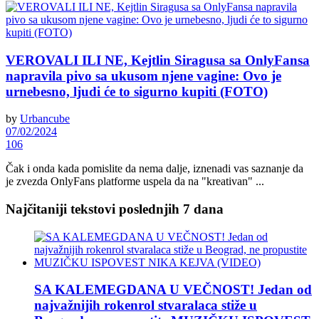
VEROVALI ILI NE, Kejtlin Siragusa sa OnlyFansa
napravila pivo sa ukusom njene vagine: Ovo je
urnebesno, ljudi će to sigurno kupiti (FOTO)
by
Urbancube
07/02/2024
106
Čak i onda kada pomislite da nema dalje, iznenadi vas saznanje da
je zvezda OnlyFans platforme uspela da na "kreativan" ...
Najčitaniji tekstovi poslednjih 7 dana
SA KALEMEGDANA U VEČNOST! Jedan od
najvažnijih rokenrol stvaralaca stiže u