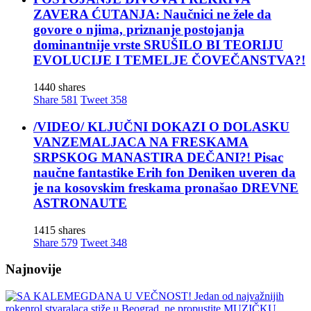
ZAVERA ĆUTANJA: Naučnici ne žele da
govore o njima, priznanje postojanja
dominantnije vrste SRUŠILO BI TEORIJU
EVOLUCIJE I TEMELJE ČOVEČANSTVA?!
1440 shares
Share
581
Tweet
358
/VIDEO/ KLJUČNI DOKAZI O DOLASKU
VANZEMALJACA NA FRESKAMA
SRPSKOG MANASTIRA DEČANI?! Pisac
naučne fantastike Erih fon Deniken uveren da
je na kosovskim freskama pronašao DREVNE
ASTRONAUTE
1415 shares
Share
579
Tweet
348
Najnovije