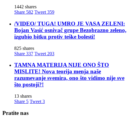
1442 shares
Share
582
Tweet
359
/VIDEO/ TUGA! UMRO JE VASA ZELENI:
Bojan Vasić osnivač grupe Bezobrazno zeleno,
izgubio bitku protiv teške bolesti!
825 shares
Share
337
Tweet
203
TAMNA MATERIJA NIJE ONO ŠTO
MISLITE! Nova teorija menja naše
razumevanje svemira, ono što vidimo nije sve
što postoji?!
13 shares
Share
5
Tweet
3
Pratite nas