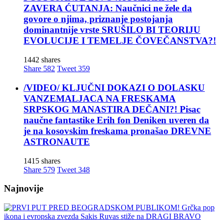
ZAVERA ĆUTANJA: Naučnici ne žele da
govore o njima, priznanje postojanja
dominantnije vrste SRUŠILO BI TEORIJU
EVOLUCIJE I TEMELJE ČOVEČANSTVA?!
1442 shares
Share
582
Tweet
359
/VIDEO/ KLJUČNI DOKAZI O DOLASKU
VANZEMALJACA NA FRESKAMA
SRPSKOG MANASTIRA DEČANI?! Pisac
naučne fantastike Erih fon Deniken uveren da
je na kosovskim freskama pronašao DREVNE
ASTRONAUTE
1415 shares
Share
579
Tweet
348
Najnovije