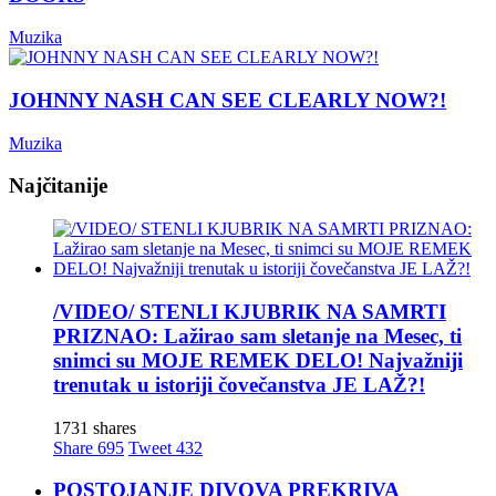
Muzika
JOHNNY NASH CAN SEE CLEARLY NOW?!
Muzika
Najčitanije
/VIDEO/ STENLI KJUBRIK NA SAMRTI
PRIZNAO: Lažirao sam sletanje na Mesec, ti
snimci su MOJE REMEK DELO! Najvažniji
trenutak u istoriji čovečanstva JE LAŽ?!
1731 shares
Share
695
Tweet
432
POSTOJANJE DIVOVA PREKRIVA