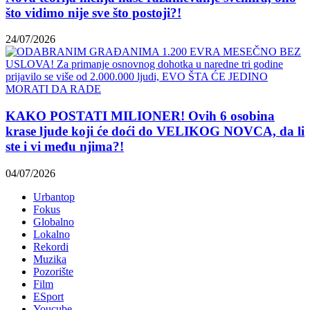
što vidimo nije sve što postoji?!
24/07/2026
KAKO POSTATI MILIONER! Ovih 6 osobina
krase ljude koji će doći do VELIKOG NOVCA, da li
ste i vi među njima?!
04/07/2026
Urbantop
Fokus
Globalno
Lokalno
Rekordi
Muzika
Pozorište
Film
ESport
Youcube