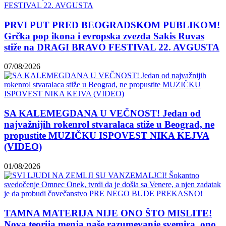
PRVI PUT PRED BEOGRADSKOM PUBLIKOM!
Grčka pop ikona i evropska zvezda Sakis Ruvas
stiže na DRAGI BRAVO FESTIVAL 22. AVGUSTA
07/08/2026
SA KALEMEGDANA U VEČNOST! Jedan od
najvažnijih rokenrol stvaralaca stiže u Beograd, ne
propustite MUZIČKU ISPOVEST NIKA KEJVA
(VIDEO)
01/08/2026
TAMNA MATERIJA NIJE ONO ŠTO MISLITE!
Nova teorija menja naše razumevanje svemira, ono