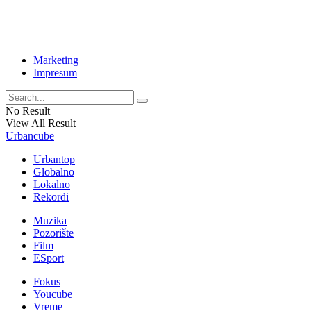
Marketing
Impresum
No Result
View All Result
Urbancube
Urbantop
Globalno
Lokalno
Rekordi
Muzika
Pozorište
Film
ESport
Fokus
Youcube
Vreme