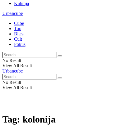
Kuhinja
Urbancube
Cube
Top
Bites
Cult
Fokus
No Result
View All Result
Urbancube
No Result
View All Result
Tag:
kolonija