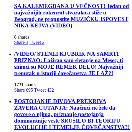
SA KALEMEGDANA U VEČNOST! Jedan od
najvažnijih rokenrol stvaralaca stiže u
Beograd, ne propustite MUZIČKU ISPOVEST
NIKA KEJVA (VIDEO)
8 shares
Share
3
Tweet
2
/VIDEO/ STENLI KJUBRIK NA SAMRTI
PRIZNAO: Lažirao sam sletanje na Mesec, ti
snimci su MOJE REMEK DELO! Najvažniji
trenutak u istoriji čovečanstva JE LAŽ?!
1731 shares
Share
695
Tweet
432
POSTOJANJE DIVOVA PREKRIVA
ZAVERA ĆUTANJA: Naučnici ne žele da
govore o njima, priznanje postojanja
dominantnije vrste SRUŠILO BI TEORIJU
EVOLUCIJE I TEMELJE ČOVEČANSTVA?!