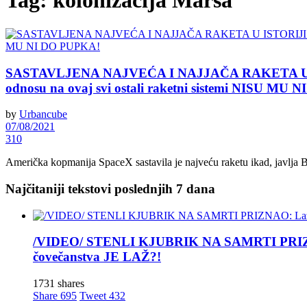
Tag:
kolonizacija Marsa
SASTAVLJENA NAJVEĆA I NAJJAČA RAKETA U ISTORIJ
odnosu na ovaj svi ostali raketni sistemi NISU MU
by
Urbancube
07/08/2021
310
Američka kopmanija SpaceX sastavila je najveću raketu ikad, javlja B
Najčitaniji tekstovi poslednjih 7 dana
/VIDEO/ STENLI KJUBRIK NA SAMRTI PRIZNAO: 
čovečanstva JE LAŽ?!
1731 shares
Share
695
Tweet
432