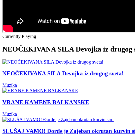
Currently Playing
NEOČEKIVANA SILA Devojka iz drugog s
NEOČEKIVANA SILA Devojka iz drugog sveta!
Muzika
VRANE KAMENE BALKANSKE
Muzika
SLUŠAJ VAMO! Đorđe je Zajeban okrutan kurvin s