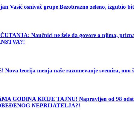
ić osnivač grupe Bezobrazno zeleno, izgubio bitku 
: Naučnici ne žele da govore o njima, priznanje
ANSTVA?!
eorija menja naše razumevanje svemira, ono što vi
DINA KRIJE TAJNU! Napravljen od 98 odsto čisto
POBEĐENOG NEPRIJATELJA?!