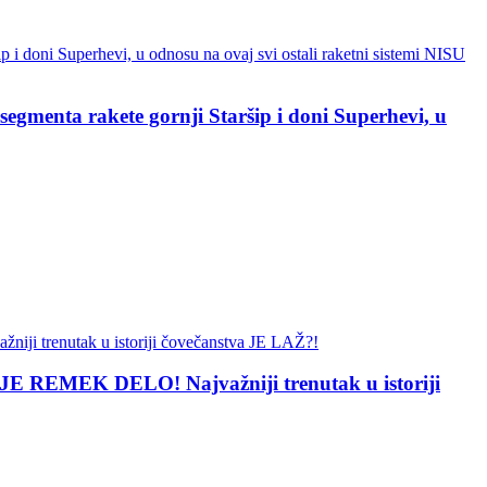
ta rakete gornji Staršip i doni Superhevi, u
 REMEK DELO! Najvažniji trenutak u istoriji