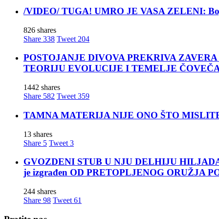
/VIDEO/ TUGA! UMRO JE VASA ZELENI: Bojan Vas
826 shares
Share
338
Tweet
204
POSTOJANJE DIVOVA PREKRIVA ZAVERA ĆUTANJA
TEORIJU EVOLUCIJE I TEMELJE ČOVEČ
1442 shares
Share
582
Tweet
359
TAMNA MATERIJA NIJE ONO ŠTO MISLITE! Nova t
13 shares
Share
5
Tweet
3
GVOZDENI STUB U NJU DELHIJU HILJADAMA GO
je izgrađen OD PRETOPLJENOG ORUŽJA 
244 shares
Share
98
Tweet
61