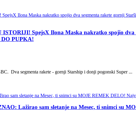
I! SpejsX Ilona Maska nakratko spojio dva segmen
 NI DO PUPKA!
BC. Dva segmenta rakete - gornji Starship i donji pogonski Super ...
Lažirao sam sletanje na Mesec, ti snimci su MOJE