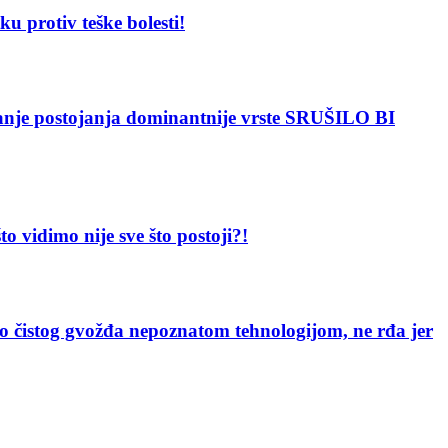
protiv teške bolesti!
 postojanja dominantnije vrste SRUŠILO BI
dimo nije sve što postoji?!
g gvožđa nepoznatom tehnologijom, ne rđa jer