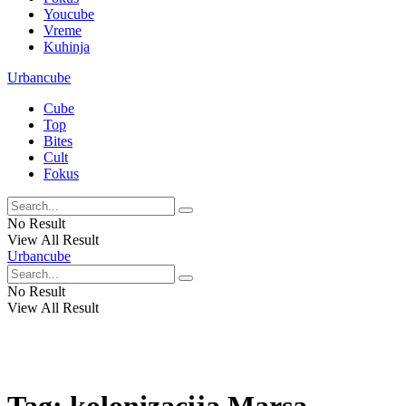
Youcube
Vreme
Kuhinja
Urbancube
Cube
Top
Bites
Cult
Fokus
No Result
View All Result
Urbancube
No Result
View All Result