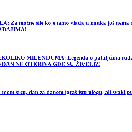
e sile koje tamo vladaju nauka još nema objašnj
AĐAJIMA!
O MILENIJUMA: Legenda o patuljcima rudarima o
 NIJEDAN NE OTKRIVA GDE SU ŽIVELI?!
 srcu, dan za danom igraš istu ulogu, ali svaki 