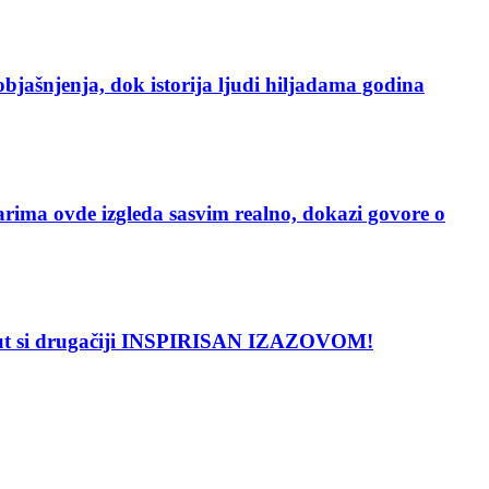
enja, dok istorija ljudi hiljadama godina
vde izgleda sasvim realno, dokazi govore o
put si drugačiji INSPIRISAN IZAZOVOM!