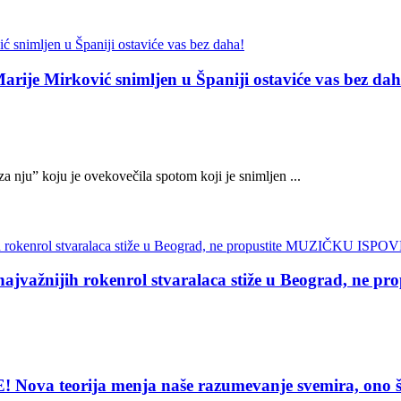
je Mirković snimljen u Španiji ostaviće vas bez dah
 nju” koju je ovekovečila spotom koji je snimljen ...
žnijih rokenrol stvaralaca stiže u Beograd, ne
eorija menja naše razumevanje svemira, ono što vi