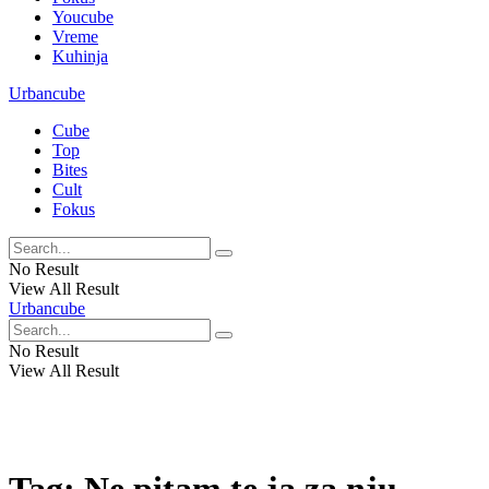
Youcube
Vreme
Kuhinja
Urbancube
Cube
Top
Bites
Cult
Fokus
No Result
View All Result
Urbancube
No Result
View All Result