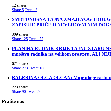
12 shares
Share
5
Tweet
3
SMRTONOSNA TAJNA ZMAJEVOG TROUGLA: Za moćn
ZAPISUJE PRIČE O NEVEROVATNIM DOG
309 shares
Share
125
Tweet
77
PLANINA RUDNIK KRIJE TAJNU STARU NEKOLIK
mnoštvu radnika na velikom prostoru, ALI
671 shares
Share
273
Tweet
166
BALERINA OLGA OLĆAN: Moje uloge rastu u mom
223 shares
Share
90
Tweet
56
Pratite nas