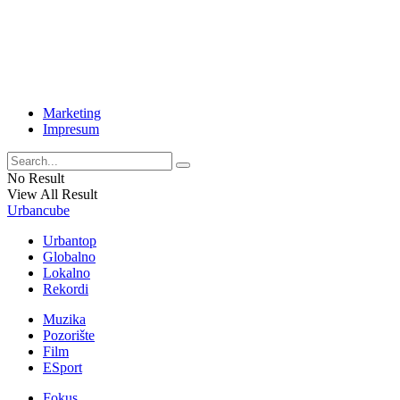
Marketing
Impresum
No Result
View All Result
Urbancube
Urbantop
Globalno
Lokalno
Rekordi
Muzika
Pozorište
Film
ESport
Fokus