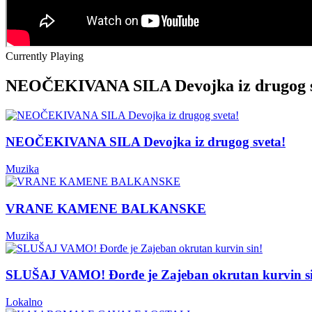
Currently Playing
NEOČEKIVANA SILA Devojka iz drugog s
NEOČEKIVANA SILA Devojka iz drugog sveta!
Muzika
VRANE KAMENE BALKANSKE
Muzika
SLUŠAJ VAMO! Đorđe je Zajeban okrutan kurvin s
Lokalno