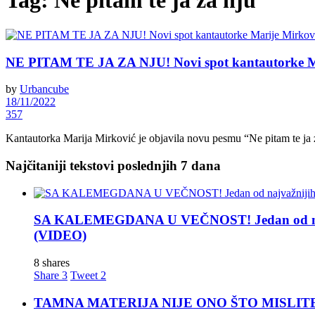
Tag:
Ne pitam te ja za nju
NE PITAM TE JA ZA NJU! Novi spot kantautorke Mari
by
Urbancube
18/11/2022
357
Kantautorka Marija Mirković je objavila novu pesmu “Ne pitam te ja za
Najčitaniji tekstovi poslednjih 7 dana
SA KALEMEGDANA U VEČNOST! Jedan od najva
(VIDEO)
8 shares
Share
3
Tweet
2
TAMNA MATERIJA NIJE ONO ŠTO MISLITE! Nova t