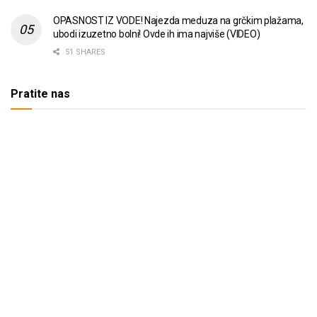
OPASNOST IZ VODE! Najezda meduza na grčkim plažama,
ubodi izuzetno bolni! Ovde ih ima najviše (VIDEO)
51 SHARES
Pratite nas