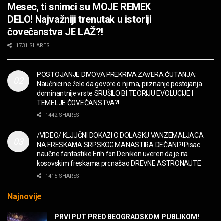
OPASNO! ZZ TOP – Beer Drinkers and
Mesec, ti snimci su MOJE REMEK
Hellraisers
DELO! Najvažniji trenutak u istoriji
MUZIKA
čovečanstva JE LAŽ?!
2CELLOS – Whole Lotta Love vs. Beethoven 5th
1731 SHARES
Symphony
MUZIKA
POSTOJANJE DIVOVA PREKRIVA ZAVERA ĆUTANJA:
Naučnici ne žele da govore o njima, priznanje postojanja
“Missin’ Yo’ Kissin'” BILLY ZZ TOP
dominantnije vrste SRUŠILO BI TEORIJU EVOLUCIJE I
MUZIKA
TEMELJE ČOVEČANSTVA?!
1442 SHARES
DIVNA! Ogi & Magnifico
/VIDEO/ KLJUČNI DOKAZI O DOLASKU VANZEMALJACA
FILM
NA FRESKAMA SRPSKOG MANASTIRA DEČANI?! Pisac
naučne fantastike Erih fon Deniken uveren da je na
kosovskim freskama pronašao DREVNE ASTRONAUTE
WARDRUNA, VIKINZI DOLAZE!
1415 SHARES
MUZIKA
Najnovije
Sharp Dressed Man in many ways!
PRVI PUT PRED BEOGRADSKOM PUBLIKOM!