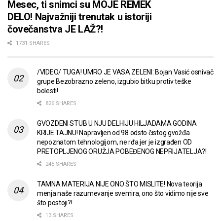
Mesec, ti snimci su MOJE REMEK
DELO! Najvažniji trenutak u istoriji
čovečanstva JE LAŽ?!
1731 SHARES
/VIDEO/ TUGA! UMRO JE VASA ZELENI: Bojan Vasić osnivač
grupe Bezobrazno zeleno, izgubio bitku protiv teške
bolesti!
826 SHARES
GVOZDENI STUB U NJU DELHIJU HILJADAMA GODINA
KRIJE TAJNU! Napravljen od 98 odsto čistog gvožđa
nepoznatom tehnologijom, ne rđa jer je izgrađen OD
PRETOPLJENOG ORUŽJA POBEĐENOG NEPRIJATELJA?!
245 SHARES
TAMNA MATERIJA NIJE ONO ŠTO MISLITE! Nova teorija
menja naše razumevanje svemira, ono što vidimo nije sve
što postoji?!
13 SHARES