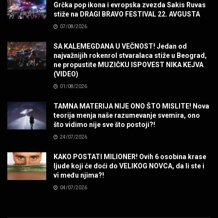
MUZIKA
Grčka pop ikona i evropska zvezda Sakis Ruvas
stiže na DRAGI BRAVO FESTIVAL 22. AVGUSTA
07/08/2026
POVRATAK Iron Maiden The Writing On The Wall
MUZIKA
SA KALEMEGDANA U VEČNOST! Jedan od
najvažnijih rokenrol stvaralaca stiže u Beograd,
ne propustite MUZIČKU ISPOVEST NIKA KEJVA
SENIDAHHH!
(VIDEO)
MUZIKA
01/08/2026
TAMNA MATERIJA NIJE ONO ŠTO MISLITE! Nova
Miss You! Charlie Watts
teorija menja naše razumevanje svemira, ono
MUZIKA
što vidimo nije sve što postoji?!
24/07/2026
STRANGE KIND OF WOMEN, REALLY STRANGE!
KAKO POSTATI MILIONER! Ovih 6 osobina krase
MUZIKA
ljude koji će doći do VELIKOG NOVCA, da li ste i
vi među njima?!
04/07/2026
MAD MAD DRUMMER!
MUZIKA