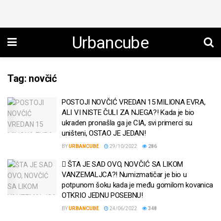
Urbancube
Tag:
novčić
POSTOJI NOVČIĆ VREDAN 15 MILIONA EVRA,
ALI VI NISTE ČULI ZA NJEGA?! Kada je bio
ukraden pronašla ga je CIA, svi primerci su
uništeni, OSTAO JE JEDAN!
BY
URBANCUBE
29/10/2022
286
ŠTA JE SAD OVO, NOVČIĆ SA LIKOM
VANZEMALJCA?! Numizmatičar je bio u
potpunom šoku kada je među gomilom kovanica
OTKRIO JEDNU POSEBNU!
BY
URBANCUBE
24/06/2022
348