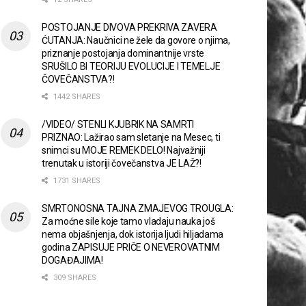
POSTOJANJE DIVOVA PREKRIVA ZAVERA
ĆUTANJA: Naučnici ne žele da govore o njima,
priznanje postojanja dominantnije vrste
SRUŠILO BI TEORIJU EVOLUCIJE I TEMELJE
ČOVEČANSTVA?!
1442 SHARES
/VIDEO/ STENLI KJUBRIK NA SAMRTI
PRIZNAO: Lažirao sam sletanje na Mesec, ti
snimci su MOJE REMEK DELO! Najvažniji
trenutak u istoriji čovečanstva JE LAŽ?!
1731 SHARES
SMRTONOSNA TAJNA ZMAJEVOG TROUGLA:
Za moćne sile koje tamo vladaju nauka još
nema objašnjenja, dok istorija ljudi hiljadama
godina ZAPISUJE PRIČE O NEVEROVATNIM
DOGAĐAJIMA!
309 SHARES