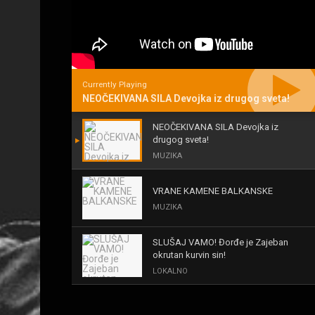
Currently Playing
NEOČEKIVANA SILA Devojka iz drugog sveta!
NEOČEKIVANA SILA Devojka iz
drugog sveta!
MUZIKA
VRANE KAMENE BALKANSKE
MUZIKA
SLUŠAJ VAMO! Đorđe je Zajeban
okrutan kurvin sin!
LOKALNO
KAL! ROMALE CAVALE I OSTALI