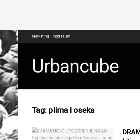
Marketing
Impresum
Urbancube
Tag:
plima i oseka
DRAM