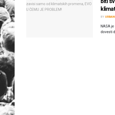
biti s
klima
BY
URBAN
NASA je 
dovesti d