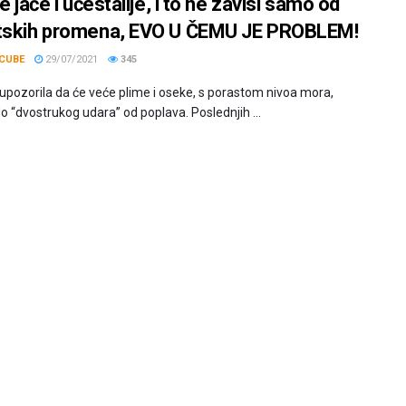
ve jače i učestalije, i to ne zavisi samo od
tskih promena, EVO U ČEMU JE PROBLEM!
CUBE
29/07/2021
345
upozorila da će veće plime i oseke, s porastom nivoa mora,
o “dvostrukog udara” od poplava. Poslednjih ...