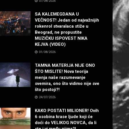
07/08/2026
SA KALEMEGDANA U
VEČNOST! Jedan od najvažnijih
rokenrol stvaralaca stiže u
Beograd, ne propustite
MUZIČKU ISPOVEST NIKA
KEJVA (VIDEO)
01/08/2026
TAMNA MATERIJA NIJE ONO
ŠTO MISLITE! Nova teorija
menja naše razumevanje
svemira, ono što vidimo nije sve
što postoji?!
24/07/2026
KAKO POSTATI MILIONER! Ovih
6 osobina krase ljude koji će
doći do VELIKOG NOVCA, da li
ste i vi među njima?!