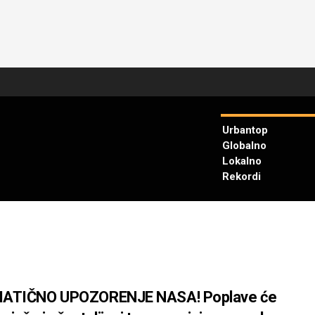
Urbantop
Globalno
Lokalno
Rekordi
ATIČNO UPOZORENJE NASA! Poplave će