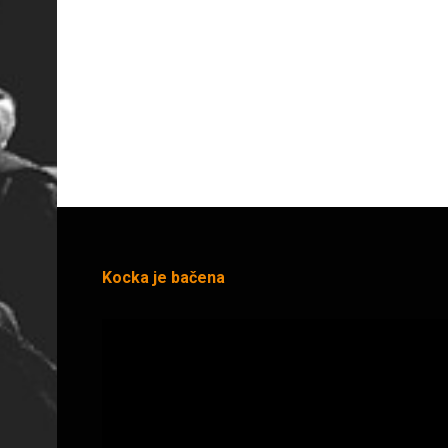
Kocka je bačena