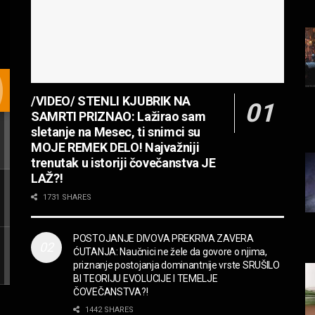
/VIDEO/ STENLI KJUBRIK NA
SAMRTI PRIZNAO: Lažirao sam
sletanje na Mesec, ti snimci su
MOJE REMEK DELO! Najvažniji
trenutak u istoriji čovečanstva JE
LAŽ?!
1731 SHARES
POSTOJANJE DIVOVA PREKRIVA ZAVERA
ĆUTANJA: Naučnici ne žele da govore o njima,
priznanje postojanja dominantnije vrste SRUŠILO
BI TEORIJU EVOLUCIJE I TEMELJE
ČOVEČANSTVA?!
1442 SHARES