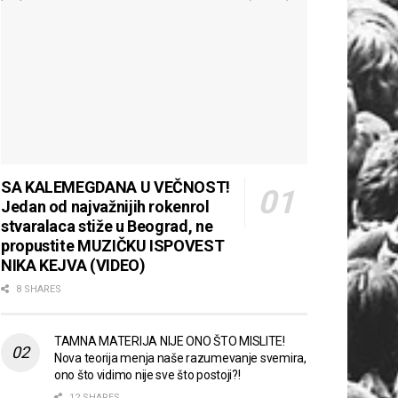
SA KALEMEGDANA U VEČNOST!
Jedan od najvažnijih rokenrol
stvaralaca stiže u Beograd, ne
propustite MUZIČKU ISPOVEST
NIKA KEJVA (VIDEO)
8 SHARES
TAMNA MATERIJA NIJE ONO ŠTO MISLITE!
Nova teorija menja naše razumevanje svemira,
ono što vidimo nije sve što postoji?!
12 SHARES