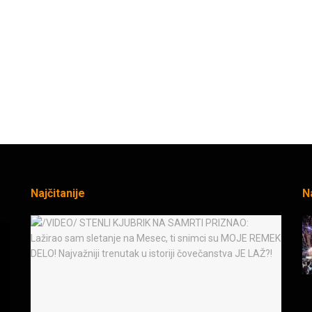
Najčitanije
N