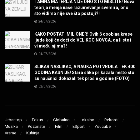
TAMNA MATERIJA NIJE ONO ŠTO MISLITE! Nova
teorija menja naše razumevanje svemira, ono
SENIDAHHH!
što vidimo nije sve što postoji?!
MUZIKA
24/07/2026
KAKO POSTATI MILIONER! Ovih 6 osobina krase
Miss You! Charlie Watts
ljude koji će doći do VELIKOG NOVCA, da li ste i
MUZIKA
vi među njima?!
04/07/2026
STRANGE KIND OF WOMEN, REALLY STRANGE!
SLIKAR NASLIKAO, A NAUKA POTVRDILA TEK 400
MUZIKA
GODINA KASNIJE! Stara slika prikazala nešto što
su naučnici dokazali tek prošle godine (FOTO)
02/07/2026
MAD MAD DRUMMER!
MUZIKA
Led Zeppelin When The Levee Breaks by
ZEPPARELLA
Urbantop
Fokus
Globalno
Lokalno
Rekordi
MUZIKA
Muzika
Pozorište
Film
ESport
Youcube
Vreme
Kuhinja
STRAIGHT FROM HELL! Metallica & Lady Gaga