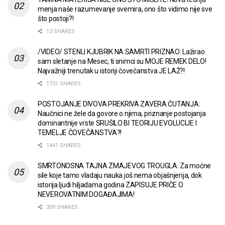
menja naše razumevanje svemira, ono što vidimo nije sve
što postoji?!
12 SHARES
/VIDEO/ STENLI KJUBRIK NA SAMRTI PRIZNAO: Lažirao
sam sletanje na Mesec, ti snimci su MOJE REMEK DELO!
Najvažniji trenutak u istoriji čovečanstva JE LAŽ?!
1731 SHARES
POSTOJANJE DIVOVA PREKRIVA ZAVERA ĆUTANJA:
Naučnici ne žele da govore o njima, priznanje postojanja
dominantnije vrste SRUŠILO BI TEORIJU EVOLUCIJE I
TEMELJE ČOVEČANSTVA?!
1441 SHARES
SMRTONOSNA TAJNA ZMAJEVOG TROUGLA: Za moćne
sile koje tamo vladaju nauka još nema objašnjenja, dok
istorija ljudi hiljadama godina ZAPISUJE PRIČE O
NEVEROVATNIM DOGAĐAJIMA!
309 SHARES