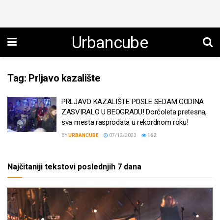
Urbancube
Tag:
Prljavo kazalište
PRLJAVO KAZALIŠTE POSLE SEDAM GODINA
ZASVIRALO U BEOGRADU! Dorćoleta pretesna,
sva mesta rasprodata u rekordnom roku!
BY
URBANCUBE
07/12/2023
162
Najčitaniji tekstovi poslednjih 7 dana