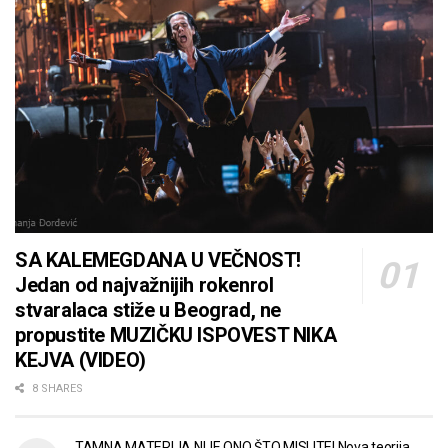
SA KALEMEGDANA U VEČNOST!
Jedan od najvažnijih rokenrol
stvaralaca stiže u Beograd, ne
propustite MUZIČKU ISPOVEST NIKA
KEJVA (VIDEO)
8 SHARES
TAMNA MATERIJA NIJE ONO ŠTO MISLITE! Nova teorija