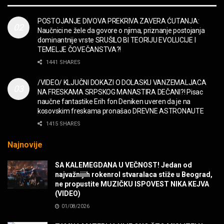
MUZIKA
POSTOJANJE DIVOVA PREKRIVA ZAVERA ĆUTANJA:
Naučnici ne žele da govore o njima, priznanje postojanja
“Missin’ Yo’ Kissin'” BILLY ZZ TOP
dominantnije vrste SRUŠILO BI TEORIJU EVOLUCIJE I
MUZIKA
TEMELJE ČOVEČANSTVA?!
1441 SHARES
DIVNA! Ogi & Magnifico
/VIDEO/ KLJUČNI DOKAZI O DOLASKU VANZEMALJACA
FILM
NA FRESKAMA SRPSKOG MANASTIRA DEČANI?! Pisac
naučne fantastike Erih fon Deniken uveren da je na
kosovskim freskama pronašao DREVNE ASTRONAUTE
WARDRUNA, VIKINZI DOLAZE!
1415 SHARES
MUZIKA
Najnovije
Sharp Dressed Man in many ways!
SA KALEMEGDANA U VEČNOST! Jedan od
MUZIKA
najvažnijih rokenrol stvaralaca stiže u Beograd,
ne propustite MUZIČKU ISPOVEST NIKA KEJVA
(VIDEO)
POVRATAK Iron Maiden The Writing On The Wall
01/08/2026
MUZIKA