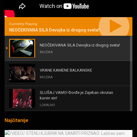
Currently Playing
NEOČEKIVANA SILA Devojka iz drugog sveta!
NEOČEKIVANA SILA Devojka iz drugog sveta!
MUZIKA
VRANE KAMENE BALKANSKE
MUZIKA
SLUŠAJ VAMO! Đorđe je Zajeban okrutan
kurvin sin!
LOKALNO
Najčitanije
KAL! ROMALE CAVALE I OSTALI
MUZIKA