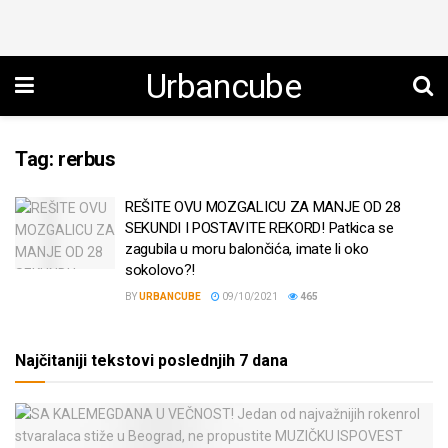
Urbancube
Tag:
rerbus
REŠITE OVU MOZGALICU ZA MANJE OD 28
SEKUNDI I POSTAVITE REKORD! Patkica se
zagubila u moru balončića, imate li oko
sokolovo?!
BY
URBANCUBE
09/10/2021
465
Najčitaniji tekstovi poslednjih 7 dana