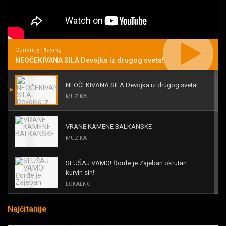
Currently Playing
NEOČEKIVANA SILA Devojka iz drugog sveta!
NEOČEKIVANA SILA Devojka iz drugog sveta!
MUZIKA
VRANE KAMENE BALKANSKE
MUZIKA
SLUŠAJ VAMO! Đorđe je Zajeban okrutan
kurvin sin!
LOKALNO
Najčitanije
KAL! ROMALE CAVALE I OSTALI
MUZIKA