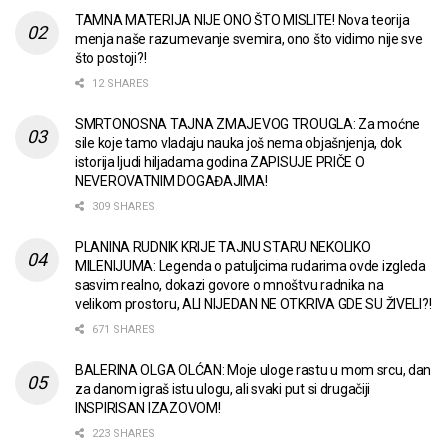
TAMNA MATERIJA NIJE ONO ŠTO MISLITE! Nova teorija
menja naše razumevanje svemira, ono što vidimo nije sve
što postoji?!
12 SHARES
SMRTONOSNA TAJNA ZMAJEVOG TROUGLA: Za moćne
sile koje tamo vladaju nauka još nema objašnjenja, dok
istorija ljudi hiljadama godina ZAPISUJE PRIČE O
NEVEROVATNIM DOGAĐAJIMA!
309 SHARES
PLANINA RUDNIK KRIJE TAJNU STARU NEKOLIKO
MILENIJUMA: Legenda o patuljcima rudarima ovde izgleda
sasvim realno, dokazi govore o mnoštvu radnika na
velikom prostoru, ALI NIJEDAN NE OTKRIVA GDE SU ŽIVELI?!
671 SHARES
BALERINA OLGA OLĆAN: Moje uloge rastu u mom srcu, dan
za danom igraš istu ulogu, ali svaki put si drugačiji
INSPIRISAN IZAZOVOM!
223 SHARES