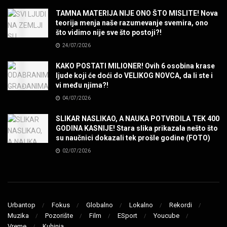
TAMNA MATERIJA NIJE ONO ŠTO MISLITE! Nova
teorija menja naše razumevanje svemira, ono
SENIDAHHH!
što vidimo nije sve što postoji?!
MUZIKA
24/07/2026
KAKO POSTATI MILIONER! Ovih 6 osobina krase
Miss You! Charlie Watts
ljude koji će doći do VELIKOG NOVCA, da li ste i
MUZIKA
vi među njima?!
04/07/2026
STRANGE KIND OF WOMEN, REALLY STRANGE!
SLIKAR NASLIKAO, A NAUKA POTVRDILA TEK 400
MUZIKA
GODINA KASNIJE! Stara slika prikazala nešto što
su naučnici dokazali tek prošle godine (FOTO)
02/07/2026
MAD MAD DRUMMER!
MUZIKA
Led Zeppelin When The Levee Breaks by
ZEPPARELLA
Urbantop
Fokus
Globalno
Lokalno
Rekordi
MUZIKA
Muzika
Pozorište
Film
ESport
Youcube
Vreme
Kuhinja