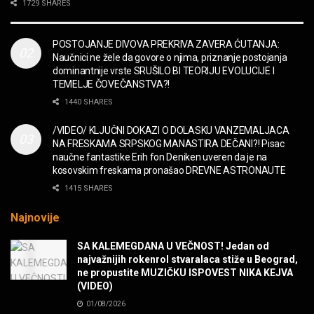
2CELLOS – Whole Lotta Love vs. Beethoven 5th
1729 SHARES
Symphony
MUZIKA
POSTOJANJE DIVOVA PREKRIVA ZAVERA ĆUTANJA:
Naučnici ne žele da govore o njima, priznanje postojanja
“Missin’ Yo’ Kissin'” BILLY ZZ TOP
dominantnije vrste SRUŠILO BI TEORIJU EVOLUCIJE I
MUZIKA
TEMELJE ČOVEČANSTVA?!
1440 SHARES
DIVNA! Ogi & Magnifico
/VIDEO/ KLJUČNI DOKAZI O DOLASKU VANZEMALJACA
FILM
NA FRESKAMA SRPSKOG MANASTIRA DEČANI?! Pisac
naučne fantastike Erih fon Deniken uveren da je na
kosovskim freskama pronašao DREVNE ASTRONAUTE
WARDRUNA, VIKINZI DOLAZE!
1415 SHARES
MUZIKA
Najnovije
Sharp Dressed Man in many ways!
SA KALEMEGDANA U VEČNOST! Jedan od
MUZIKA
najvažnijih rokenrol stvaralaca stiže u Beograd,
ne propustite MUZIČKU ISPOVEST NIKA KEJVA
(VIDEO)
POVRATAK Iron Maiden The Writing On The Wall
01/08/2026
MUZIKA