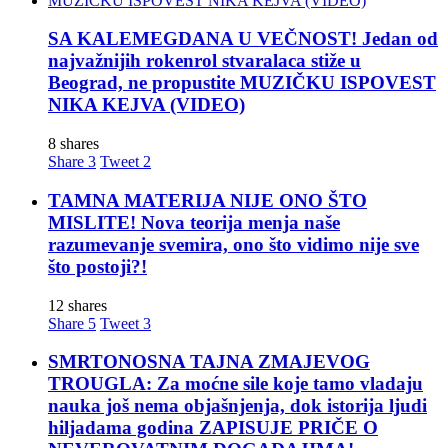
SA KALEMEGDANA U VEČNOST! Jedan od
najvažnijih rokenrol stvaralaca stiže u
Beograd, ne propustite MUZIČKU ISPOVEST
NIKA KEJVA (VIDEO)
8 shares
Share
3
Tweet
2
TAMNA MATERIJA NIJE ONO ŠTO
MISLITE! Nova teorija menja naše
razumevanje svemira, ono što vidimo nije sve
što postoji?!
12 shares
Share
5
Tweet
3
SMRTONOSNA TAJNA ZMAJEVOG
TROUGLA: Za moćne sile koje tamo vladaju
nauka još nema objašnjenja, dok istorija ljudi
hiljadama godina ZAPISUJE PRIČE O