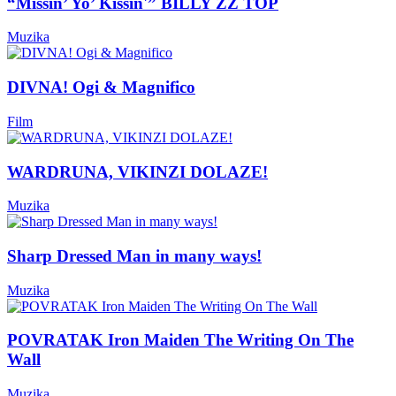
“Missin’ Yo’ Kissin'” BILLY ZZ TOP
Muzika
DIVNA! Ogi & Magnifico
Film
WARDRUNA, VIKINZI DOLAZE!
Muzika
Sharp Dressed Man in many ways!
Muzika
POVRATAK Iron Maiden The Writing On The
Wall
Muzika