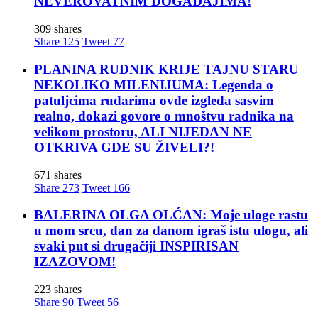
NEVEROVATNIM DOGAĐAJIMA!
309 shares
Share
125
Tweet
77
PLANINA RUDNIK KRIJE TAJNU STARU
NEKOLIKO MILENIJUMA: Legenda o
patuljcima rudarima ovde izgleda sasvim
realno, dokazi govore o mnoštvu radnika na
velikom prostoru, ALI NIJEDAN NE
OTKRIVA GDE SU ŽIVELI?!
671 shares
Share
273
Tweet
166
BALERINA OLGA OLĆAN: Moje uloge rastu
u mom srcu, dan za danom igraš istu ulogu, ali
svaki put si drugačiji INSPIRISAN
IZAZOVOM!
223 shares
Share
90
Tweet
56