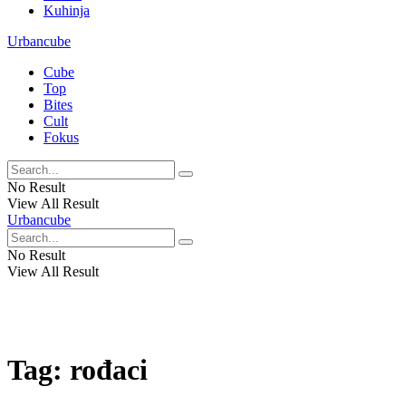
Kuhinja
Urbancube
Cube
Top
Bites
Cult
Fokus
No Result
View All Result
Urbancube
No Result
View All Result
Tag:
rođaci