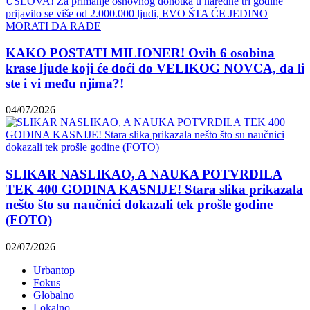
KAKO POSTATI MILIONER! Ovih 6 osobina
krase ljude koji će doći do VELIKOG NOVCA, da li
ste i vi među njima?!
04/07/2026
SLIKAR NASLIKAO, A NAUKA POTVRDILA
TEK 400 GODINA KASNIJE! Stara slika prikazala
nešto što su naučnici dokazali tek prošle godine
(FOTO)
02/07/2026
Urbantop
Fokus
Globalno
Lokalno