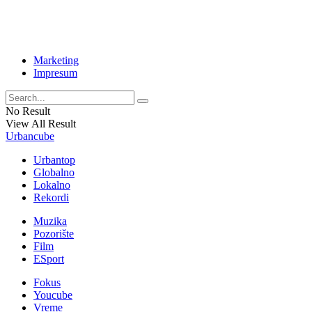
Marketing
Impresum
No Result
View All Result
Urbancube
Urbantop
Globalno
Lokalno
Rekordi
Muzika
Pozorište
Film
ESport
Fokus
Youcube
Vreme