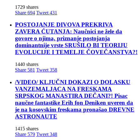
1729 shares
Share
694
Tweet
431
POSTOJANJE DIVOVA PREKRIVA
ZAVERA ĆUTANJA: Naučnici ne žele da
govore o njima, priznanje postojanja
dominantnije vrste SRUŠILO BI TEORIJU
EVOLUCIJE I TEMELJE ČOVEČANSTVA?!
1440 shares
Share
581
Tweet
358
/VIDEO/ KLJUČNI DOKAZI O DOLASKU
VANZEMALJACA NA FRESKAMA
SRPSKOG MANASTIRA DEČANI?! Pisac
naučne fantastike Erih fon Deniken uveren da
je na kosovskim freskama pronašao DREVNE
ASTRONAUTE
1415 shares
Share
579
Tweet
348