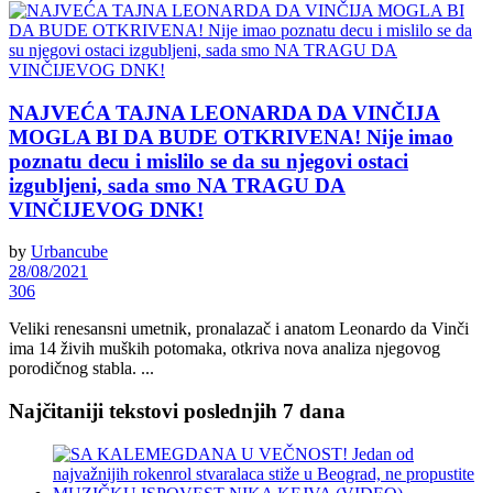
NAJVEĆA TAJNA LEONARDA DA VINČIJA
MOGLA BI DA BUDE OTKRIVENA! Nije imao
poznatu decu i mislilo se da su njegovi ostaci
izgubljeni, sada smo NA TRAGU DA
VINČIJEVOG DNK!
by
Urbancube
28/08/2021
306
Veliki renesansni umetnik, pronalazač i anatom Leonardo da Vinči
ima 14 živih muških potomaka, otkriva nova analiza njegovog
porodičnog stabla. ...
Najčitaniji tekstovi poslednjih 7 dana