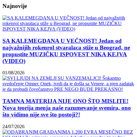
Najnovije
SA KALEMEGDANA U VEČNOST! Jedan od
najvažnijih rokenrol stvaralaca stiže u Beograd, ne
propustite MUZIČKU ISPOVEST NIKA KEJVA
(VIDEO)
01/08/2026
TAMNA MATERIJA NIJE ONO ŠTO MISLITE!
Nova teorija menja naše razumevanje svemira, ono
što vidimo nije sve što postoji?!
24/07/2026