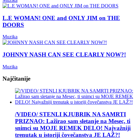
Muzika
L.E WOMAN! ONE and ONLY JIM on THE
DOORS
Muzika
JOHNNY NASH CAN SEE CLEARLY NOW?!
Muzika
Najčitanije
/VIDEO/ STENLI KJUBRIK NA SAMRTI
PRIZNAO: Lažirao sam sletanje na Mesec, ti
snimci su MOJE REMEK DELO! Najvažniji
trenutak u istoriji čovečanstva JE LAŽ?!