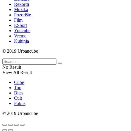
Rekordi
Muzika
Pozorište
Film
ESport
Youcube
Vreme
Kuhinja
© 2019 Urbancube
No Result
View All Result
Cube
Top
Bites
Cult
Fokus
© 2019 Urbancube