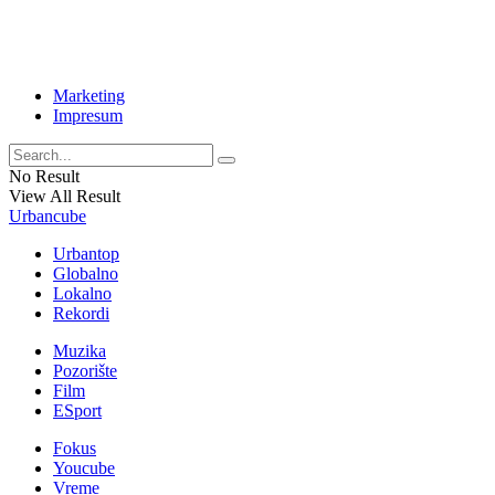
Marketing
Impresum
No Result
View All Result
Urbancube
Urbantop
Globalno
Lokalno
Rekordi
Muzika
Pozorište
Film
ESport
Fokus
Youcube
Vreme