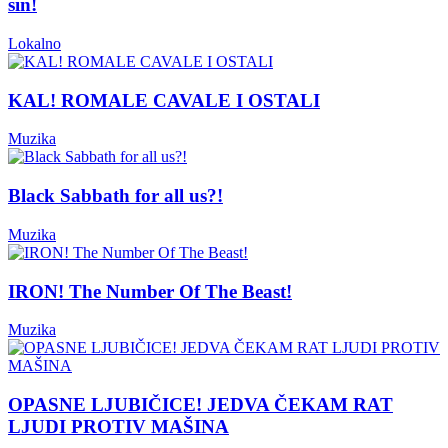
sin!
Lokalno
KAL! ROMALE CAVALE I OSTALI
Muzika
Black Sabbath for all us?!
Muzika
IRON! The Number Of The Beast!
Muzika
OPASNE LJUBIČICE! JEDVA ČEKAM RAT
LJUDI PROTIV MAŠINA