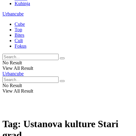
Kuhinja
Urbancube
Cube
Top
Bites
Cult
Fokus
No Result
View All Result
Urbancube
No Result
View All Result
Tag:
Ustanova kulture Stari
grad