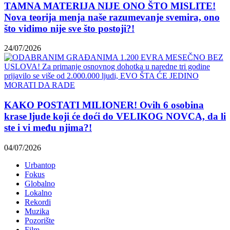
TAMNA MATERIJA NIJE ONO ŠTO MISLITE!
Nova teorija menja naše razumevanje svemira, ono
što vidimo nije sve što postoji?!
24/07/2026
KAKO POSTATI MILIONER! Ovih 6 osobina
krase ljude koji će doći do VELIKOG NOVCA, da li
ste i vi među njima?!
04/07/2026
Urbantop
Fokus
Globalno
Lokalno
Rekordi
Muzika
Pozorište
Film