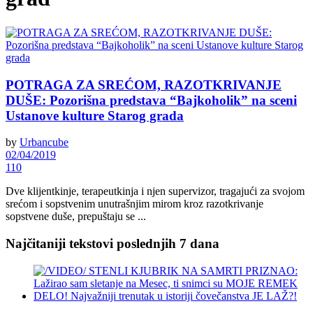
POTRAGA ZA SREĆOM, RAZOTKRIVANJE
DUŠE: Pozorišna predstava “Bajkoholik” na sceni
Ustanove kulture Starog grada
by
Urbancube
02/04/2019
110
Dve klijentkinje, terapeutkinja i njen supervizor, tragajući za svojom
srećom i sopstvenim unutrašnjim mirom kroz razotkrivanje
sopstvene duše, prepuštaju se ...
Najčitaniji tekstovi poslednjih 7 dana