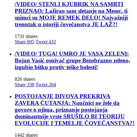
/VIDEO/ STENLI KJUBRIK NA SAMRTI
PRIZNAO: Lažirao sam sletanje na Mesec, ti
snimci su MOJE REMEK DELO! Najvažniji
trenutak u istoriji čovečanstva JE LAŽ?!
1731 shares
Share
695
Tweet
432
/VIDEO/ TUGA! UMRO JE VASA ZELENI:
Bojan Vasić osnivač grupe Bezobrazno zeleno,
izgubio bitku protiv teške bolesti!
826 shares
Share
338
Tweet
204
POSTOJANJE DIVOVA PREKRIVA
ZAVERA ĆUTANJA: Naučnici ne žele da
govore o njima, priznanje postojanja
dominantnije vrste SRUŠILO BI TEORIJU
EVOLUCIJE I TEMELJE ČOVEČANSTVA?!
1442 shares