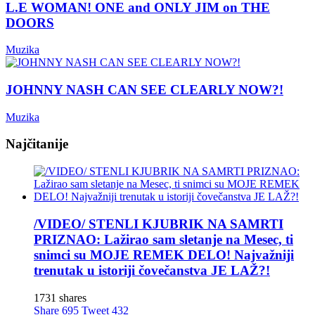
L.E WOMAN! ONE and ONLY JIM on THE
DOORS
Muzika
JOHNNY NASH CAN SEE CLEARLY NOW?!
Muzika
Najčitanije
/VIDEO/ STENLI KJUBRIK NA SAMRTI
PRIZNAO: Lažirao sam sletanje na Mesec, ti
snimci su MOJE REMEK DELO! Najvažniji
trenutak u istoriji čovečanstva JE LAŽ?!
1731 shares
Share
695
Tweet
432