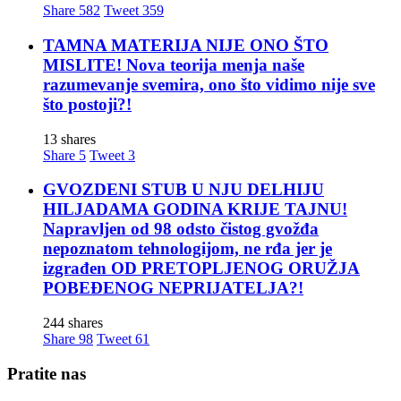
Share
582
Tweet
359
TAMNA MATERIJA NIJE ONO ŠTO
MISLITE! Nova teorija menja naše
razumevanje svemira, ono što vidimo nije sve
što postoji?!
13 shares
Share
5
Tweet
3
GVOZDENI STUB U NJU DELHIJU
HILJADAMA GODINA KRIJE TAJNU!
Napravljen od 98 odsto čistog gvožđa
nepoznatom tehnologijom, ne rđa jer je
izgrađen OD PRETOPLJENOG ORUŽJA
POBEĐENOG NEPRIJATELJA?!
244 shares
Share
98
Tweet
61
Pratite nas