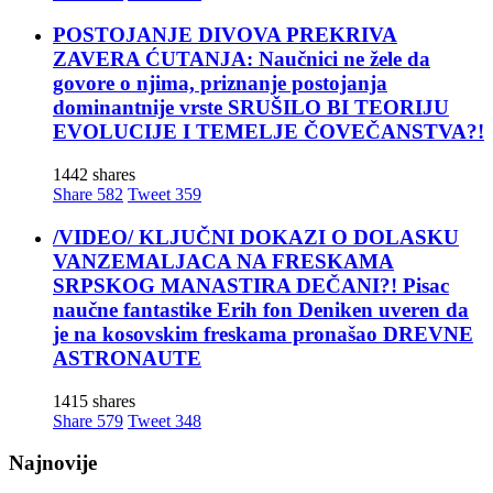
POSTOJANJE DIVOVA PREKRIVA
ZAVERA ĆUTANJA: Naučnici ne žele da
govore o njima, priznanje postojanja
dominantnije vrste SRUŠILO BI TEORIJU
EVOLUCIJE I TEMELJE ČOVEČANSTVA?!
1442 shares
Share
582
Tweet
359
/VIDEO/ KLJUČNI DOKAZI O DOLASKU
VANZEMALJACA NA FRESKAMA
SRPSKOG MANASTIRA DEČANI?! Pisac
naučne fantastike Erih fon Deniken uveren da
je na kosovskim freskama pronašao DREVNE
ASTRONAUTE
1415 shares
Share
579
Tweet
348
Najnovije