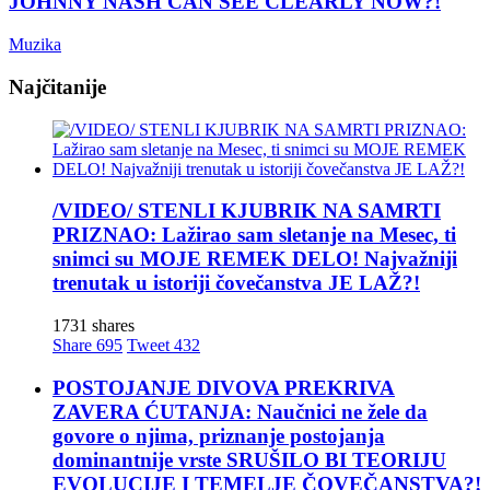
JOHNNY NASH CAN SEE CLEARLY NOW?!
Muzika
Najčitanije
/VIDEO/ STENLI KJUBRIK NA SAMRTI
PRIZNAO: Lažirao sam sletanje na Mesec, ti
snimci su MOJE REMEK DELO! Najvažniji
trenutak u istoriji čovečanstva JE LAŽ?!
1731 shares
Share
695
Tweet
432
POSTOJANJE DIVOVA PREKRIVA
ZAVERA ĆUTANJA: Naučnici ne žele da
govore o njima, priznanje postojanja
dominantnije vrste SRUŠILO BI TEORIJU
EVOLUCIJE I TEMELJE ČOVEČANSTVA?!