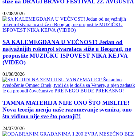
stiže na DRAGI BRAVO FESTIVAL 22. AVGUSTA
07/08/2026
SA KALEMEGDANA U VEČNOST! Jedan od
najvažnijih rokenrol stvaralaca stiže u Beograd, ne
propustite MUZIČKU ISPOVEST NIKA KEJVA
(VIDEO)
01/08/2026
TAMNA MATERIJA NIJE ONO ŠTO MISLITE!
Nova teorija menja naše razumevanje svemira, ono
što vidimo nije sve što postoji?!
24/07/2026