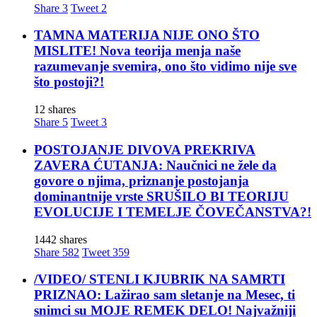
Share
3
Tweet
2
TAMNA MATERIJA NIJE ONO ŠTO
MISLITE! Nova teorija menja naše
razumevanje svemira, ono što vidimo nije sve
što postoji?!
12 shares
Share
5
Tweet
3
POSTOJANJE DIVOVA PREKRIVA
ZAVERA ĆUTANJA: Naučnici ne žele da
govore o njima, priznanje postojanja
dominantnije vrste SRUŠILO BI TEORIJU
EVOLUCIJE I TEMELJE ČOVEČANSTVA?!
1442 shares
Share
582
Tweet
359
/VIDEO/ STENLI KJUBRIK NA SAMRTI
PRIZNAO: Lažirao sam sletanje na Mesec, ti
snimci su MOJE REMEK DELO! Najvažniji