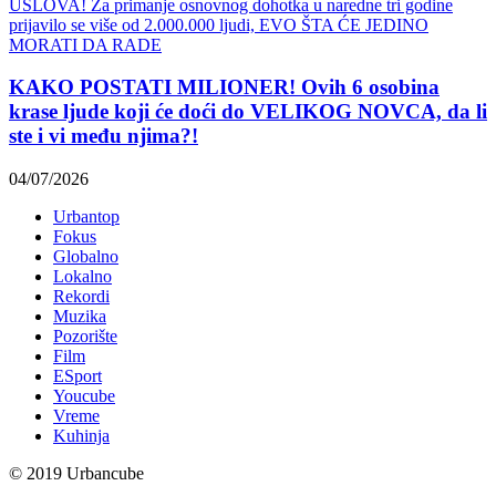
KAKO POSTATI MILIONER! Ovih 6 osobina
krase ljude koji će doći do VELIKOG NOVCA, da li
ste i vi među njima?!
04/07/2026
Urbantop
Fokus
Globalno
Lokalno
Rekordi
Muzika
Pozorište
Film
ESport
Youcube
Vreme
Kuhinja
© 2019 Urbancube