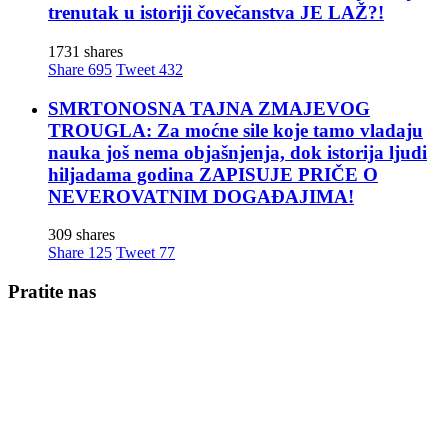
trenutak u istoriji čovečanstva JE LAŽ?!
1731 shares
Share
695
Tweet
432
SMRTONOSNA TAJNA ZMAJEVOG
TROUGLA: Za moćne sile koje tamo vladaju
nauka još nema objašnjenja, dok istorija ljudi
hiljadama godina ZAPISUJE PRIČE O
NEVEROVATNIM DOGAĐAJIMA!
309 shares
Share
125
Tweet
77
Pratite nas