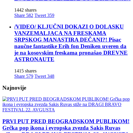
1442 shares
Share
582
Tweet
359
/VIDEO/ KLJUČNI DOKAZI O DOLASKU
VANZEMALJACA NA FRESKAMA
SRPSKOG MANASTIRA DEČANI?! Pisac
naučne fantastike Erih fon Deniken uveren da
je na kosovskim freskama pronašao DREVNE
ASTRONAUTE
1415 shares
Share
579
Tweet
348
Najnovije
PRVI PUT PRED BEOGRADSKOM PUBLIKOM!
Grčka pop ikona i evropska zvezda Sakis Ruvas