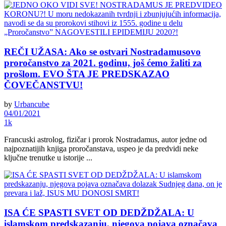
REČI UŽASA: Ako se ostvari Nostradamusovo
proročanstvo za 2021. godinu, još ćemo žaliti za
prošlom. EVO ŠTA JE PREDSKAZAO
ČOVEČANSTVU!
by
Urbancube
04/01/2021
1k
Francuski astrolog, fizičar i prorok Nostradamus, autor jedne od
najpoznatijih knjiga proročanstava, uspeo je da predvidi neke
ključne trenutke u istorije ...
ISA ĆE SPASTI SVET OD DEDŽDŽALA: U
islamskom predskazanju, njegova pojava označava