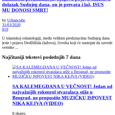
dolazak Sudnjeg dana, on je prevara i laž, ISUS
MU DONOSI SMRT!
by
Urbancube
31/03/2020
819
U islamskoj eshatologiji, među velikim predznacima Sudnjeg dana
jeste i pojava Dedždžala (lažova), čoveka koji će nastojati da zavede
vernike ...
Najčitaniji tekstovi poslednjih 7 dana
SA KALEMEGDANA U VEČNOST! Jedan od
najvažnijih rokenrol stvaralaca stiže u
Beograd, ne propustite MUZIČKU ISPOVEST
NIKA KEJVA (VIDEO)
8 shares