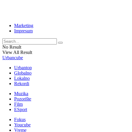
Marketing
Impresum
No Result
View All Result
Urbancube
Urbantop
Globalno
Lokalno
Rekordi
Muzika
Pozorište
Film
ESport
Fokus
Youcube
Vreme