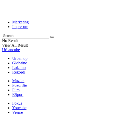
Marketing
Impresum
No Result
View All Result
Urbancube
Urbantop
Globalno
Lokalno
Rekordi
Muzika
Pozorište
Film
ESport
Fokus
Youcube
Vreme