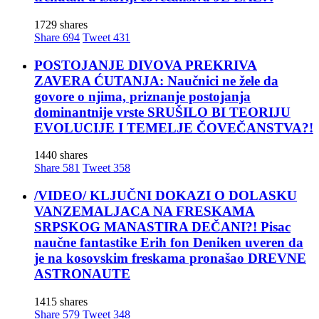
1729 shares
Share
694
Tweet
431
POSTOJANJE DIVOVA PREKRIVA
ZAVERA ĆUTANJA: Naučnici ne žele da
govore o njima, priznanje postojanja
dominantnije vrste SRUŠILO BI TEORIJU
EVOLUCIJE I TEMELJE ČOVEČANSTVA?!
1440 shares
Share
581
Tweet
358
/VIDEO/ KLJUČNI DOKAZI O DOLASKU
VANZEMALJACA NA FRESKAMA
SRPSKOG MANASTIRA DEČANI?! Pisac
naučne fantastike Erih fon Deniken uveren da
je na kosovskim freskama pronašao DREVNE
ASTRONAUTE
1415 shares
Share
579
Tweet
348