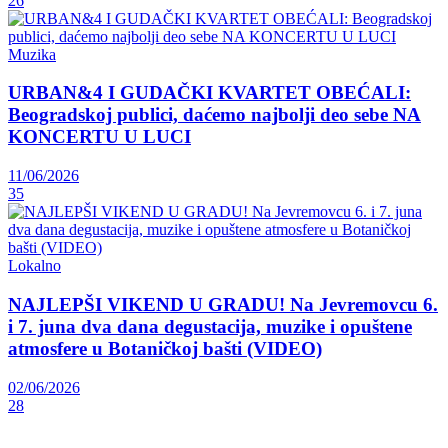
26
Muzika
URBAN&4 I GUDAČKI KVARTET OBEĆALI:
Beogradskoj publici, daćemo najbolji deo sebe NA
KONCERTU U LUCI
11/06/2026
35
Lokalno
NAJLEPŠI VIKEND U GRADU! Na Jevremovcu 6.
i 7. juna dva dana degustacija, muzike i opuštene
atmosfere u Botaničkoj bašti (VIDEO)
02/06/2026
28