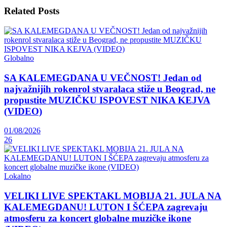
Related
Posts
Globalno
SA KALEMEGDANA U VEČNOST! Jedan od
najvažnijih rokenrol stvaralaca stiže u Beograd, ne
propustite MUZIČKU ISPOVEST NIKA KEJVA
(VIDEO)
01/08/2026
26
Lokalno
VELIKI LIVE SPEKTAKL MOBIJA 21. JULA NA
KALEMEGDANU! LUTON I ŠĆEPA zagrevaju
atmosferu za koncert globalne muzičke ikone