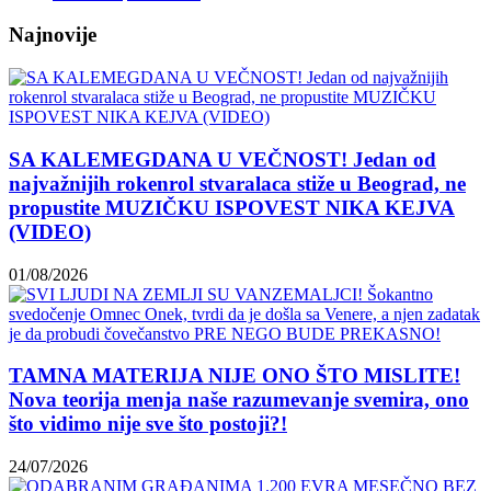
Najnovije
SA KALEMEGDANA U VEČNOST! Jedan od
najvažnijih rokenrol stvaralaca stiže u Beograd, ne
propustite MUZIČKU ISPOVEST NIKA KEJVA
(VIDEO)
01/08/2026
TAMNA MATERIJA NIJE ONO ŠTO MISLITE!
Nova teorija menja naše razumevanje svemira, ono
što vidimo nije sve što postoji?!
24/07/2026