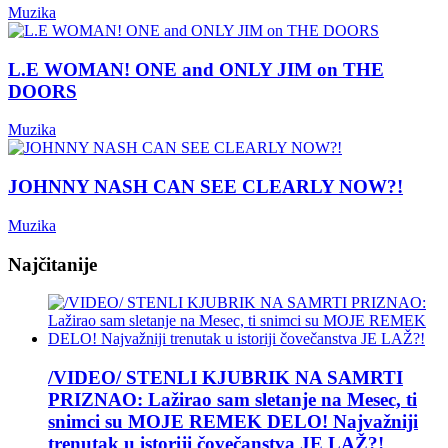
Muzika
L.E WOMAN! ONE and ONLY JIM on THE
DOORS
Muzika
JOHNNY NASH CAN SEE CLEARLY NOW?!
Muzika
Najčitanije
/VIDEO/ STENLI KJUBRIK NA SAMRTI
PRIZNAO: Lažirao sam sletanje na Mesec, ti
snimci su MOJE REMEK DELO! Najvažniji
trenutak u istoriji čovečanstva JE LAŽ?!