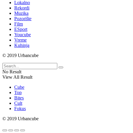
Lokalno
Rekordi
Muzika
Pozorište
Film
ESport
Youcube
Vreme
Kuhinja
© 2019 Urbancube
No Result
View All Result
Cube
Top
Bites
Cult
Fokus
© 2019 Urbancube