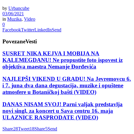
by
Urbancube
03/06/2021
in
Muzika
,
Video
0
Facebook
Twitter
LinkedIn
Send
Povezane
Vesti
SUSRET NIKA KEJVA I MOBIJA NA
KALEMEGDANU! Ne propustite foto ispovest iz
objektiva maestra Nemanje Đorđevića
NAJLEPŠI VIKEND U GRADU! Na Jevremovcu 6.
i 7. juna dva dana degustacija, muzike i opuštene
atmosfere u Botaničkoj bašti (VIDEO)
DANAS NISAM SVOJ! Parni valjak predstavlja
novi singl, za koncert u Sava centru 16. maja
ULAZNICE RASPRODATE (VIDEO)
Share
28
Tweet
18
Share
5
Send