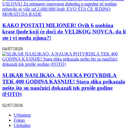
KAKO POSTATI MILIONER! Ovih 6 osobina
krase ljude koji će doći do VELIKOG NOVCA, da li
ste i vi među njima?!
04/07/2026
SLIKAR NASLIKAO, A NAUKA POTVRDILA
TEK 400 GODINA KASNIJE! Stara slika prikazala
nešto što su naučnici dokazali tek prošle godine
(FOTO)
02/07/2026
Urbantop
Fokus
Globalno