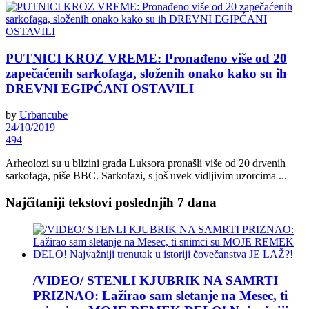
PUTNICI KROZ VREME: Pronađeno više od 20
zapečaćenih sarkofaga, složenih onako kako su ih
DREVNI EGIPĆANI OSTAVILI
by
Urbancube
24/10/2019
494
Arheolozi su u blizini grada Luksora pronašli više od 20 drvenih
sarkofaga, piše BBC. Sarkofazi, s još uvek vidljivim uzorcima ...
Najčitaniji tekstovi poslednjih 7 dana
/VIDEO/ STENLI KJUBRIK NA SAMRTI
PRIZNAO: Lažirao sam sletanje na Mesec, ti