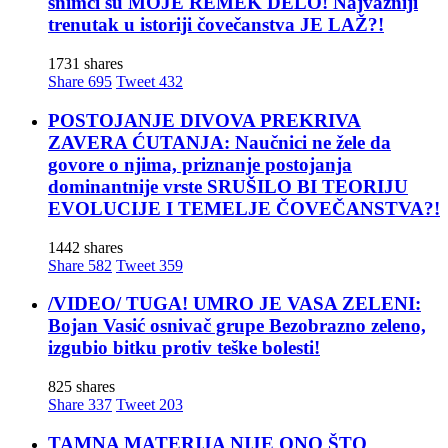
snimci su MOJE REMEK DELO! Najvažniji
trenutak u istoriji čovečanstva JE LAŽ?!
1731 shares
Share
695
Tweet
432
POSTOJANJE DIVOVA PREKRIVA
ZAVERA ĆUTANJA: Naučnici ne žele da
govore o njima, priznanje postojanja
dominantnije vrste SRUŠILO BI TEORIJU
EVOLUCIJE I TEMELJE ČOVEČANSTVA?!
1442 shares
Share
582
Tweet
359
/VIDEO/ TUGA! UMRO JE VASA ZELENI:
Bojan Vasić osnivač grupe Bezobrazno zeleno,
izgubio bitku protiv teške bolesti!
825 shares
Share
337
Tweet
203
TAMNA MATERIJA NIJE ONO ŠTO