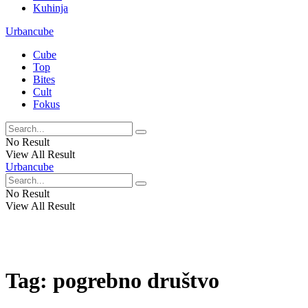
Kuhinja
Urbancube
Cube
Top
Bites
Cult
Fokus
No Result
View All Result
Urbancube
No Result
View All Result
Tag:
pogrebno društvo