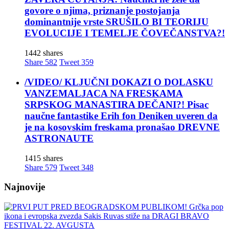
govore o njima, priznanje postojanja
dominantnije vrste SRUŠILO BI TEORIJU
EVOLUCIJE I TEMELJE ČOVEČANSTVA?!
1442 shares
Share
582
Tweet
359
/VIDEO/ KLJUČNI DOKAZI O DOLASKU
VANZEMALJACA NA FRESKAMA
SRPSKOG MANASTIRA DEČANI?! Pisac
naučne fantastike Erih fon Deniken uveren da
je na kosovskim freskama pronašao DREVNE
ASTRONAUTE
1415 shares
Share
579
Tweet
348
Najnovije