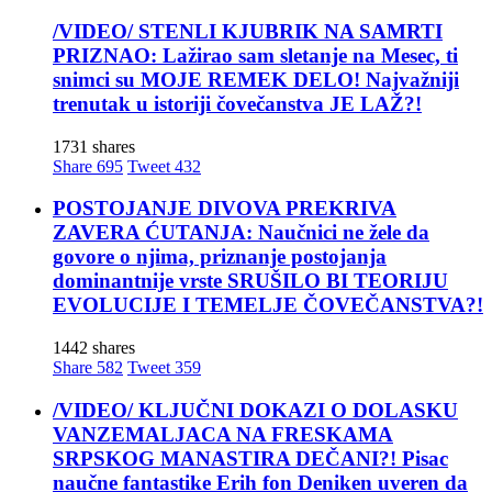
/VIDEO/ STENLI KJUBRIK NA SAMRTI
PRIZNAO: Lažirao sam sletanje na Mesec, ti
snimci su MOJE REMEK DELO! Najvažniji
trenutak u istoriji čovečanstva JE LAŽ?!
1731 shares
Share
695
Tweet
432
POSTOJANJE DIVOVA PREKRIVA
ZAVERA ĆUTANJA: Naučnici ne žele da
govore o njima, priznanje postojanja
dominantnije vrste SRUŠILO BI TEORIJU
EVOLUCIJE I TEMELJE ČOVEČANSTVA?!
1442 shares
Share
582
Tweet
359
/VIDEO/ KLJUČNI DOKAZI O DOLASKU
VANZEMALJACA NA FRESKAMA
SRPSKOG MANASTIRA DEČANI?! Pisac
naučne fantastike Erih fon Deniken uveren da