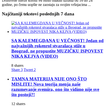
Društvene mreže koristi 94 odsto mladih uzrasta od 16 do 24
godine, po čemu uopšte ne zaostaju za svojim vršnjacima ...
Najčitaniji tekstovi poslednjih 7 dana
SA KALEMEGDANA U VEČNOST! Jedan od
najvažnijih rokenrol stvaralaca stiže u
Beograd, ne propustite MUZIČKU ISPOVEST
NIKA KEJVA (VIDEO)
8 shares
Share
3
Tweet
2
TAMNA MATERIJA NIJE ONO ŠTO
MISLITE! Nova teorija menja naše
razumevanje svemira, ono što vidimo nije sve
što postoji?!
12 shares