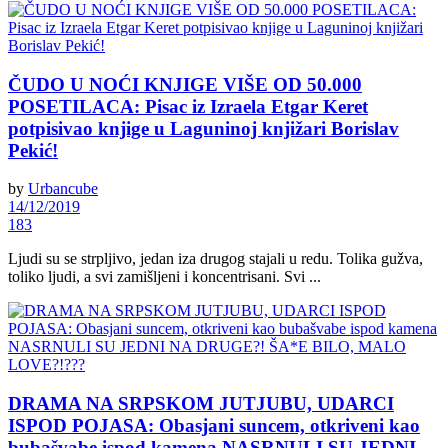
ČUDO U NOĆI KNJIGE VIŠE OD 50.000
POSETILACA: Pisac iz Izraela Etgar Keret
potpisivao knjige u Laguninoj knjižari Borislav
Pekić!
by
Urbancube
14/12/2019
183
Ljudi su se strpljivo, jedan iza drugog stajali u redu. Tolika gužva,
toliko ljudi, a svi zamišljeni i koncentrisani. Svi ...
DRAMA NA SRPSKOM JUTJUBU, UDARCI
ISPOD POJASA: Obasjani suncem, otkriveni kao
bubašvabe ispod kamena NASRNULI SU JEDNI