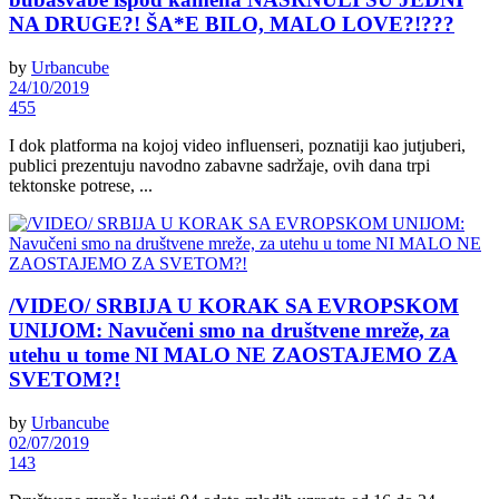
NA DRUGE?! ŠA*E BILO, MALO LOVE?!???
by
Urbancube
24/10/2019
455
I dok platforma na kojoj video influenseri, poznatiji kao jutjuberi,
publici prezentuju navodno zabavne sadržaje, ovih dana trpi
tektonske potrese, ...
/VIDEO/ SRBIJA U KORAK SA EVROPSKOM
UNIJOM: Navučeni smo na društvene mreže, za
utehu u tome NI MALO NE ZAOSTAJEMO ZA
SVETOM?!
by
Urbancube
02/07/2019
143