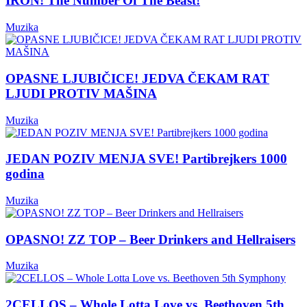
IRON! The Number Of The Beast!
Muzika
OPASNE LJUBIČICE! JEDVA ČEKAM RAT
LJUDI PROTIV MAŠINA
Muzika
JEDAN POZIV MENJA SVE! Partibrejkers 1000
godina
Muzika
OPASNO! ZZ TOP – Beer Drinkers and Hellraisers
Muzika
2CELLOS – Whole Lotta Love vs. Beethoven 5th