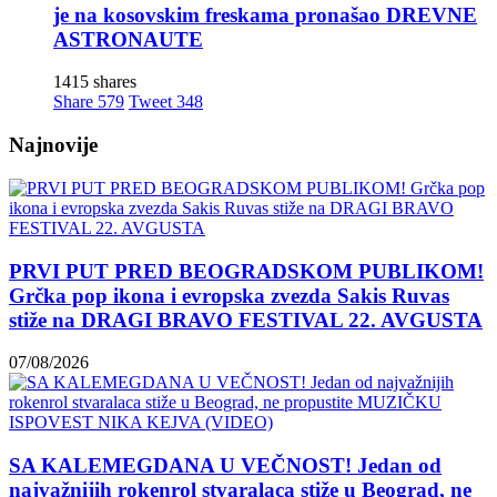
je na kosovskim freskama pronašao DREVNE
ASTRONAUTE
1415 shares
Share
579
Tweet
348
Najnovije
PRVI PUT PRED BEOGRADSKOM PUBLIKOM!
Grčka pop ikona i evropska zvezda Sakis Ruvas
stiže na DRAGI BRAVO FESTIVAL 22. AVGUSTA
07/08/2026
SA KALEMEGDANA U VEČNOST! Jedan od
najvažnijih rokenrol stvaralaca stiže u Beograd, ne