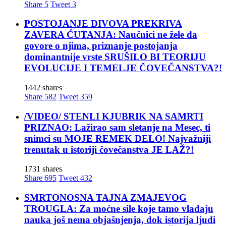
Share
5
Tweet
3
POSTOJANJE DIVOVA PREKRIVA
ZAVERA ĆUTANJA: Naučnici ne žele da
govore o njima, priznanje postojanja
dominantnije vrste SRUŠILO BI TEORIJU
EVOLUCIJE I TEMELJE ČOVEČANSTVA?!
1442 shares
Share
582
Tweet
359
/VIDEO/ STENLI KJUBRIK NA SAMRTI
PRIZNAO: Lažirao sam sletanje na Mesec, ti
snimci su MOJE REMEK DELO! Najvažniji
trenutak u istoriji čovečanstva JE LAŽ?!
1731 shares
Share
695
Tweet
432
SMRTONOSNA TAJNA ZMAJEVOG
TROUGLA: Za moćne sile koje tamo vladaju
nauka još nema objašnjenja, dok istorija ljudi