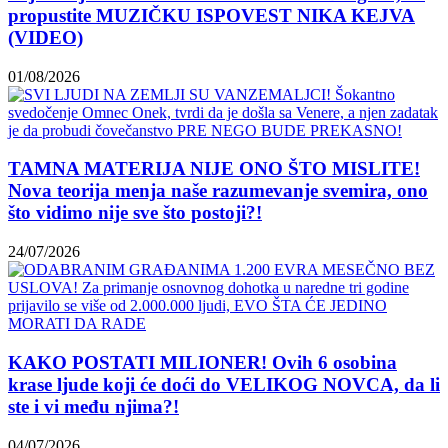
propustite MUZIČKU ISPOVEST NIKA KEJVA
(VIDEO)
01/08/2026
TAMNA MATERIJA NIJE ONO ŠTO MISLITE!
Nova teorija menja naše razumevanje svemira, ono
što vidimo nije sve što postoji?!
24/07/2026
KAKO POSTATI MILIONER! Ovih 6 osobina
krase ljude koji će doći do VELIKOG NOVCA, da li
ste i vi među njima?!
04/07/2026