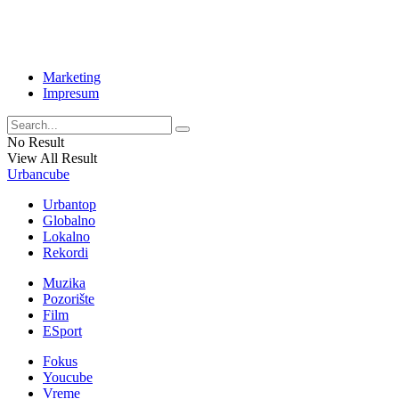
Marketing
Impresum
No Result
View All Result
Urbancube
Urbantop
Globalno
Lokalno
Rekordi
Muzika
Pozorište
Film
ESport
Fokus
Youcube
Vreme