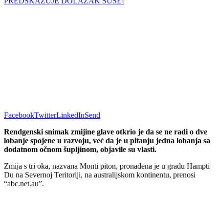
Facebook
Twitter
LinkedIn
Send
Rendgenski snimak zmijine glave otkrio je da se ne radi o dve
lobanje spojene u razvoju, već da je u pitanju jedna lobanja sa
dodatnom očnom šupljinom, objavile su vlasti.
Zmija s tri oka, nazvana Monti piton, pronađena je u gradu Hampti
Du na Severnoj Teritoriji, na australijskom kontinentu, prenosi
“abc.net.au”.