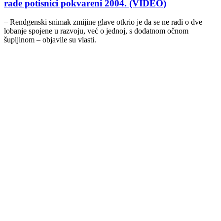
rade potisnici pokvareni 2004. (VIDEO)
– Rendgenski snimak zmijine glave otkrio je da se ne radi o dve
lobanje spojene u razvoju, već o jednoj, s dodatnom očnom
šupljinom – objavile su vlasti.