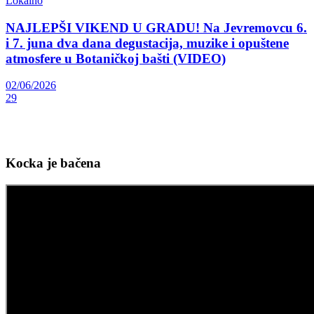
Lokalno
NAJLEPŠI VIKEND U GRADU! Na Jevremovcu 6.
i 7. juna dva dana degustacija, muzike i opuštene
atmosfere u Botaničkoj bašti (VIDEO)
02/06/2026
29
Kocka je bačena