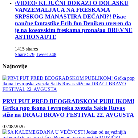
/VIDEO/ KLJUČNI DOKAZI O DOLASKU
VANZEMALJACA NA FRESKAMA
SRPSKOG MANASTIRA DEČANI?! Pisac
naučne fantastike Erih fon Deniken uveren da
je na kosovskim freskama pronašao DREVNE
ASTRONAUTE
1415 shares
Share
579
Tweet
348
Najnovije
PRVI PUT PRED BEOGRADSKOM PUBLIKOM!
Grčka pop ikona i evropska zvezda Sakis Ruvas
stiže na DRAGI BRAVO FESTIVAL 22. AVGUSTA
07/08/2026