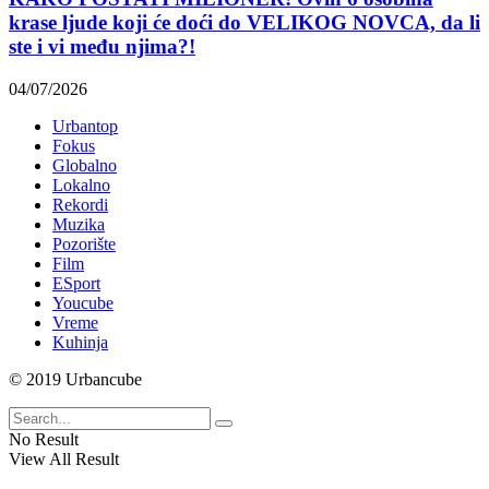
krase ljude koji će doći do VELIKOG NOVCA, da li
ste i vi među njima?!
04/07/2026
Urbantop
Fokus
Globalno
Lokalno
Rekordi
Muzika
Pozorište
Film
ESport
Youcube
Vreme
Kuhinja
© 2019 Urbancube
No Result
View All Result