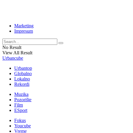
Marketing
Impresum
No Result
View All Result
Urbancube
Urbantop
Globalno
Lokalno
Rekordi
Muzika
Pozorište
Film
ESport
Fokus
Youcube
Vreme