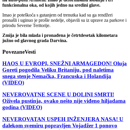
funkcionalna oka, od kojih jedno na sredini glave.
Imao je poteškoća s gutanjem od trenutka kad su ga rendžeri
pronašli i uginuo je prošle nedelje, objavili su iz uprave za parkove i
prirodu Severne Teritorije.
Zmija je bila mlada i pronađena je četrtdesetak kilometara
južno od glavnog grada Darvina.
Povezane
Vesti
HAOS U EVROPI, SNEŽNI ARMAGEDON! Oluja
Goreti pogodila Veliku Britaniju, pod naletima
snega stenje Nemačka, Francuska i Holandija
(VIDEO)
NEVEROVATNE SCENE U DOLINI SMRTI!
Oživela pustinja, ovako nešto nije viđeno hiljadama
godina (VIDEO)
NEVEROVATAN USPEH INŽENJERA NASA! U
dalekom svemiru popravljen Vojadžer 1 ponovo