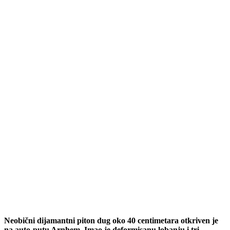
Neobični dijamantni piton dug oko 40 centimetara otkriven je
na auto-putu Arnhem. Imao je deformisanu lobanju i tri