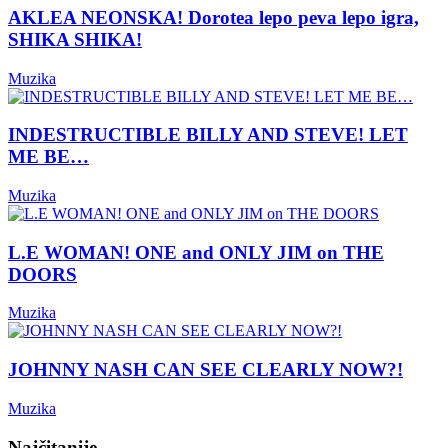
AKLEA NEONSKA! Dorotea lepo peva lepo igra,
SHIKA SHIKA!
Muzika
INDESTRUCTIBLE BILLY AND STEVE! LET
ME BE…
Muzika
L.E WOMAN! ONE and ONLY JIM on THE
DOORS
Muzika
JOHNNY NASH CAN SEE CLEARLY NOW?!
Muzika
Najčitanije