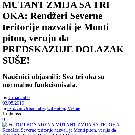
MUTANT ZMIJA SA TRI
OKA: Rendžeri Severne
teritorije nazvali je Monti
piton, veruju da
PREDSKAZUJE DOLAZAK
SUŠE!
Naučnici objasnili: Sva tri oka su
normalno funkcionisala.
by
Urbancube
03/05/2019
in
osnovni Urbancube
,
Urbantop
,
Vreme
1 min read
0