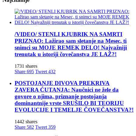
/VIDEO/ STENLI KJUBRIK NA SAMRTI
PRIZNAO: Lažirao sam sletanje na Mesec, ti
snimci su MOJE REMEK DELO! Najvažniji
trenutak u istoriji čovečanstva JE LAŽ?!
1731 shares
Share
695
Tweet
432
POSTOJANJE DIVOVA PREKRIVA
ZAVERA ĆUTANJA: Naučnici ne žele da
govore o njima, priznanje postojanja
dominantnije vrste SRUŠILO BI TEORIJU
EVOLUCIJE I TEMELJE ČOVEČANSTVA?!
1442 shares
Share
582
Tweet
359