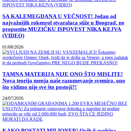
SA KALEMEGDANA U VEČNOST! Jedan od
najvažnijih rokenrol stvaralaca stiže u Beograd, ne
propustite MUZIČKU ISPOVEST NIKA KEJVA
(VIDEO)
01/08/2026
TAMNA MATERIJA NIJE ONO ŠTO MISLITE!
Nova teorija menja naše razumevanje svemira, ono
što vidimo nije sve što postoji?!
24/07/2026
KAKO POSTATI MILIONER! Ovih 6 osobina