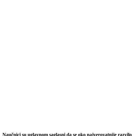
Naučnici su uglavnom saglasni da se oko najverovatnije razvilo