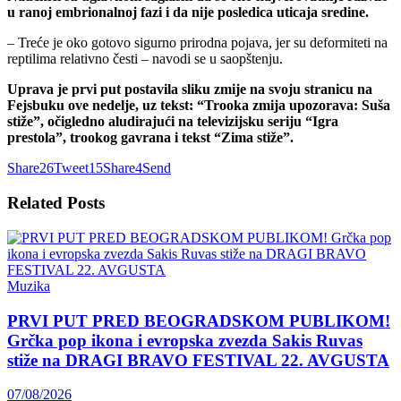
u ranoj embrionalnoj fazi i da nije posledica uticaja sredine.
– Treće je oko gotovo sigurno prirodna pojava, jer su deformiteti na
reptilima relativno česti – navodi se u saopštenju.
Uprava je prvi put postavila sliku zmije na svoju stranicu na
Fejsbuku ove nedelje, uz tekst: “Trooka zmija upozorava: Suša
stiže”, očigledno aludirajući na televizijsku seriju “Igra
prestola”, trookog gavrana i tekst “Zima stiže”.
Share
26
Tweet
15
Share
4
Send
Related
Posts
Muzika
PRVI PUT PRED BEOGRADSKOM PUBLIKOM!
Grčka pop ikona i evropska zvezda Sakis Ruvas
stiže na DRAGI BRAVO FESTIVAL 22. AVGUSTA
07/08/2026