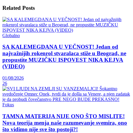
Related
Posts
Globalno
SA KALEMEGDANA U VEČNOST! Jedan od
najvažnijih rokenrol stvaralaca stiže u Beograd, ne
propustite MUZIČKU ISPOVEST NIKA KEJVA
(VIDEO)
01/08/2026
26
Fokus
TAMNA MATERIJA NIJE ONO ŠTO MISLITE!
Nova teorija menja naše razumevanje svemira, ono
što vidimo nije sve što postoji?!