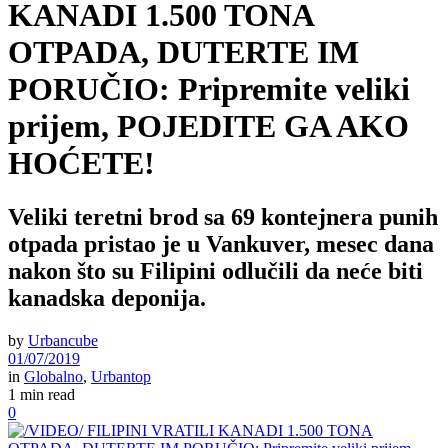
KANADI 1.500 TONA
OTPADA, DUTERTE IM
PORUČIO: Pripremite veliki
prijem, POJEDITE GA AKO
HOĆETE!
Veliki teretni brod sa 69 kontejnera punih
otpada pristao je u Vankuver, mesec dana
nakon što su Filipini odlučili da neće biti
kanadska deponija.
by
Urbancube
01/07/2019
in
Globalno
,
Urbantop
1 min read
0