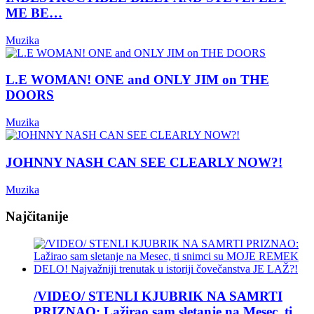
ME BE…
Muzika
L.E WOMAN! ONE and ONLY JIM on THE
DOORS
Muzika
JOHNNY NASH CAN SEE CLEARLY NOW?!
Muzika
Najčitanije
/VIDEO/ STENLI KJUBRIK NA SAMRTI
PRIZNAO: Lažirao sam sletanje na Mesec, ti