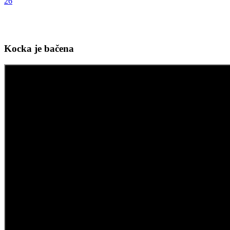
26
Kocka je bačena