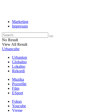
Marketing
Impresum
No Result
View All Result
Urbancube
Urbantop
Globalno
Lokalno
Rekordi
Muzika
Pozorište
Film
ESport
Fokus
Youcube
Vreme