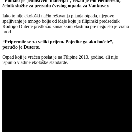
“Pomalo je ‘jedinstven’ materijal”, rekao je Pol Henderson,
čelnik službe za preradu čvrstog otpada za Vankuver.
Iako to nije ekološki način rešavanja pitanja otpada, njegovo
spaljivanje je mnogo bolje od ideje koju je filipinski predsednik
Rodrigo Duterte predložio kanadskim vlastima pre nego što je vratio
brod.
“Pripremite se za veliki prijem. Pojedite ga ako hoćete”,
poručio je Duterte.
Otpad koji je vraćen poslat je na Filipine 2013. godine, ali nije
ispunio vladine ekološke standarde.