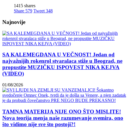
1415 shares
Share
579
Tweet
348
Najnovije
SA KALEMEGDANA U VEČNOST! Jedan od
najvažnijih rokenrol stvaralaca stiže u Beograd, ne
propustite MUZIČKU ISPOVEST NIKA KEJVA
(VIDEO)
01/08/2026
TAMNA MATERIJA NIJE ONO ŠTO MISLITE!
Nova teorija menja naše razumevanje svemira, ono
što vidimo nije sve što postoji?!