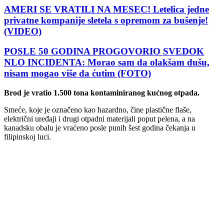
AMERI SE VRATILI NA MESEC! Letelica jedne
privatne kompanije sletela s opremom za bušenje!
(VIDEO)
POSLE 50 GODINA PROGOVORIO SVEDOK
NLO INCIDENTA: Morao sam da olakšam dušu,
nisam mogao više da ćutim (FOTO)
Brod je vratio 1.500 tona kontaminiranog kućnog otpada.
Smeće, koje je označeno kao hazardno, čine plastične flaše,
električni uređaji i drugi otpadni materijali poput pelena, a na
kanadsku obalu je vraćeno posle punih šest godina čekanja u
filipinskoj luci.