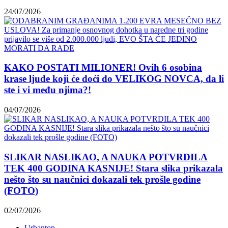
24/07/2026
KAKO POSTATI MILIONER! Ovih 6 osobina
krase ljude koji će doći do VELIKOG NOVCA, da li
ste i vi među njima?!
04/07/2026
SLIKAR NASLIKAO, A NAUKA POTVRDILA
TEK 400 GODINA KASNIJE! Stara slika prikazala
nešto što su naučnici dokazali tek prošle godine
(FOTO)
02/07/2026
Urbantop