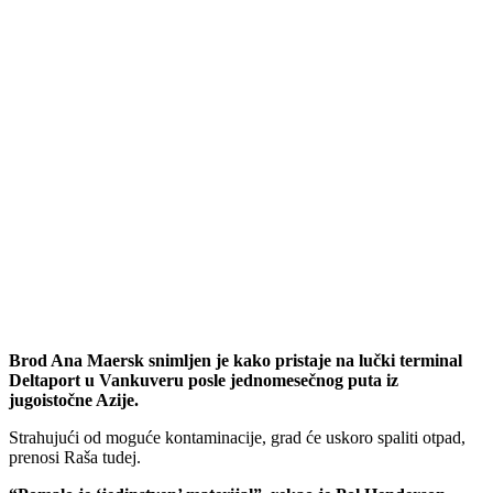
Brod Ana Maersk snimljen je kako pristaje na lučki terminal
Deltaport u Vankuveru posle jednomesečnog puta iz
jugoistočne Azije.
Strahujući od moguće kontaminacije, grad će uskoro spaliti otpad,
prenosi Raša tudej.