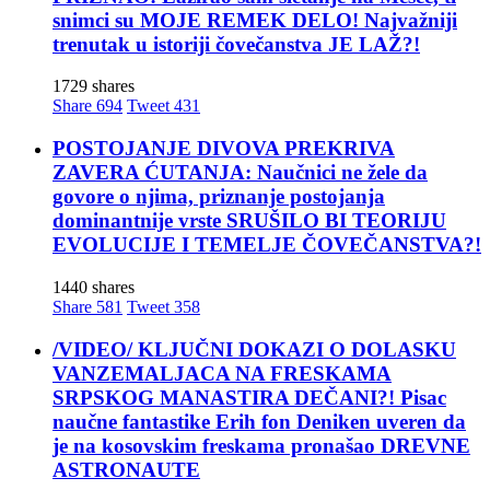
snimci su MOJE REMEK DELO! Najvažniji
trenutak u istoriji čovečanstva JE LAŽ?!
1729 shares
Share
694
Tweet
431
POSTOJANJE DIVOVA PREKRIVA
ZAVERA ĆUTANJA: Naučnici ne žele da
govore o njima, priznanje postojanja
dominantnije vrste SRUŠILO BI TEORIJU
EVOLUCIJE I TEMELJE ČOVEČANSTVA?!
1440 shares
Share
581
Tweet
358
/VIDEO/ KLJUČNI DOKAZI O DOLASKU
VANZEMALJACA NA FRESKAMA
SRPSKOG MANASTIRA DEČANI?! Pisac
naučne fantastike Erih fon Deniken uveren da
je na kosovskim freskama pronašao DREVNE
ASTRONAUTE