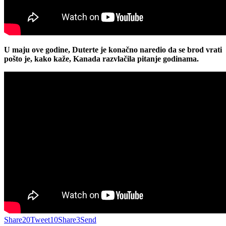
U maju ove godine, Duterte je konačno naredio da se brod vrati
pošto je, kako kaže, Kanada razvlačila pitanje godinama.
Share
20
Tweet
10
Share
3
Send