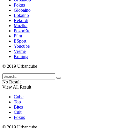
Fokus
Globalno
Lokalno
Rekordi
Muzika
Pozorište
Film
ESport
Youcube
Vreme
Kuhinja
© 2019 Urbancube
No Result
View All Result
Cube
Top
Bites
Cult
Fokus
© 2019 Urbancube