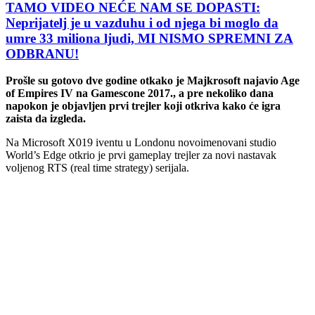
TAMO VIDEO NEĆE NAM SE DOPASTI:
Neprijatelj je u vazduhu i od njega bi moglo da
umre 33 miliona ljudi, MI NISMO SPREMNI ZA
ODBRANU!
Prošle su gotovo dve godine otkako je Majkrosoft najavio Age
of Empires IV na Gamescone 2017., a pre nekoliko dana
napokon je objavljen prvi trejler koji otkriva kako će igra
zaista da izgleda.
Na Microsoft X019 iventu u Londonu novoimenovani studio
World’s Edge otkrio je prvi gameplay trejler za novi nastavak
voljenog RTS (real time strategy) serijala.