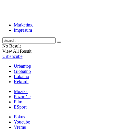
Marketing
Impresum
No Result
View All Result
Urbancube
Urbantop
Globalno
Lokalno
Rekordi
Muzika
Pozorište
Film
ESport
Fokus
Youcube
Vreme