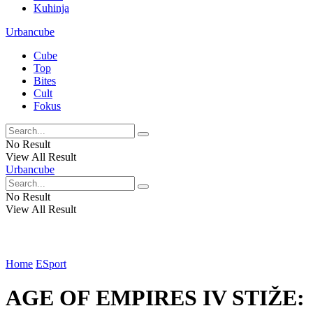
Kuhinja
Urbancube
Cube
Top
Bites
Cult
Fokus
No Result
View All Result
Urbancube
No Result
View All Result
Home
ESport
AGE OF EMPIRES IV STIŽE: