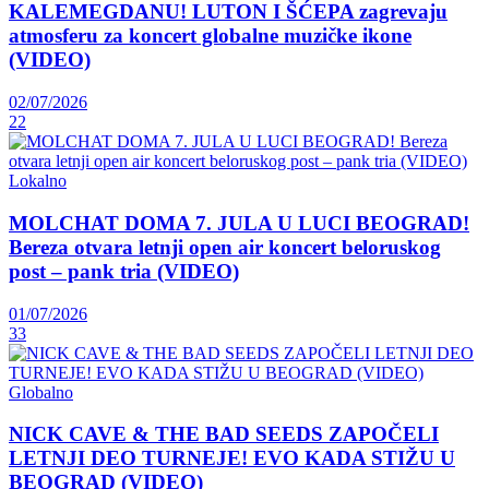
KALEMEGDANU! LUTON I ŠĆEPA zagrevaju
atmosferu za koncert globalne muzičke ikone
(VIDEO)
02/07/2026
22
Lokalno
MOLCHAT DOMA 7. JULA U LUCI BEOGRAD!
Bereza otvara letnji open air koncert beloruskog
post – pank tria (VIDEO)
01/07/2026
33
Globalno
NICK CAVE & THE BAD SEEDS ZAPOČELI
LETNJI DEO TURNEJE! EVO KADA STIŽU U
BEOGRAD (VIDEO)