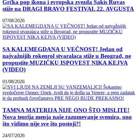
Grčka pop ikona i evropska zvezda Sakis Ruvas
stiže na DRAGI BRAVO FESTIVAL 22. AVGUSTA
07/08/2026
SA KALEMEGDANA U VEČNOST! Jedan od
najvažnijih rokenrol stvaralaca stiže u Beograd, ne
propustite MUZIČKU ISPOVEST NIKA KEJVA
(VIDEO)
01/08/2026
TAMNA MATERIJA NIJE ONO ŠTO MISLITE!
Nova teorija menja naše razumevanje svemira, ono
što vidimo nije sve što postoji?!
24/07/2026