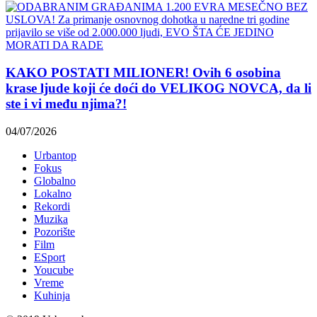
KAKO POSTATI MILIONER! Ovih 6 osobina
krase ljude koji će doći do VELIKOG NOVCA, da li
ste i vi među njima?!
04/07/2026
Urbantop
Fokus
Globalno
Lokalno
Rekordi
Muzika
Pozorište
Film
ESport
Youcube
Vreme
Kuhinja