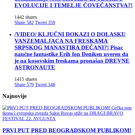
EVOLUCIJE I TEMELJE ČOVEČANSTVA?!
1442 shares
Share
582
Tweet
359
/VIDEO/ KLJUČNI DOKAZI O DOLASKU
VANZEMALJACA NA FRESKAMA
SRPSKOG MANASTIRA DEČANI?! Pisac
naučne fantastike Erih fon Deniken uveren da
je na kosovskim freskama pronašao DREVNE
ASTRONAUTE
1415 shares
Share
579
Tweet
348
Najnovije
PRVI PUT PRED BEOGRADSKOM PUBLIKOM!