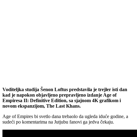
Voditeljka studija Šenon Loftus predstavila je trejler isti dan
kad je napokon objavljeno prepravljeno izdanje Age of
Empiresa II: Definitive Edition, sa sjajnom 4K grafikom i
novom ekspanzijom, The Last Khans.
Age of Empires bi svetlo dana trebaolo da ugleda iduće godine, a
sudeći po komentarima na Jutjubu fanovi ga jedva čekaju.