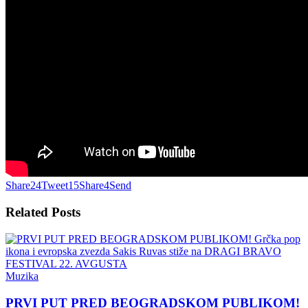
Share
24
Tweet
15
Share
4
Send
Related
Posts
Muzika
PRVI PUT PRED BEOGRADSKOM PUBLIKOM!