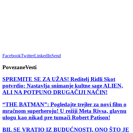
Facebook
Twitter
LinkedIn
Send
Povezane
Vesti
SPREMITE SE ZA UŽAS! Reditelj Ridli Skot
potvrdio: Nastavlja snimanje kultne sage ALIEN,
ALI NA POTPUNO DRUGAČIJI NAČIN!
“THE BATMAN”: Pogledajte trejler za novi film o
mračnom superheroju! U režiji Meta Rivsa, glavnu
ulogu kao nikad pre tumači Robert Patison!
BIL SE VRATIO IZ BUDUĆNOSTI, ONO ŠTO JE