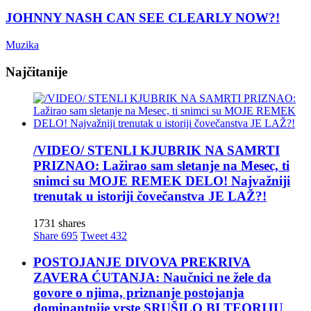
JOHNNY NASH CAN SEE CLEARLY NOW?!
Muzika
Najčitanije
/VIDEO/ STENLI KJUBRIK NA SAMRTI
PRIZNAO: Lažirao sam sletanje na Mesec, ti
snimci su MOJE REMEK DELO! Najvažniji
trenutak u istoriji čovečanstva JE LAŽ?!
1731 shares
Share
695
Tweet
432
POSTOJANJE DIVOVA PREKRIVA
ZAVERA ĆUTANJA: Naučnici ne žele da
govore o njima, priznanje postojanja
dominantnije vrste SRUŠILO BI TEORIJU