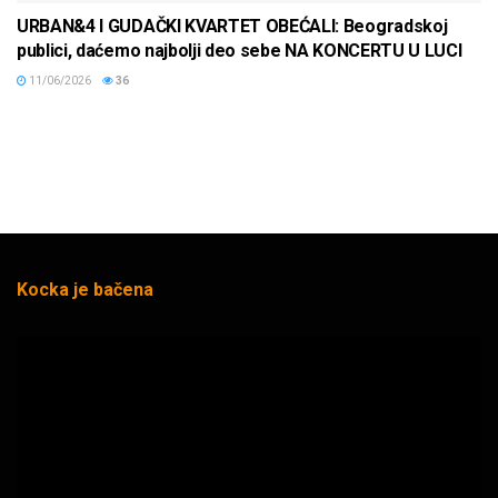
URBAN&4 I GUDAČKI KVARTET OBEĆALI: Beogradskoj
publici, daćemo najbolji deo sebe NA KONCERTU U LUCI
11/06/2026
36
Kocka je bačena