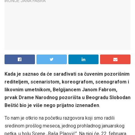
Kada je saznao da će sarađivati sa čuvenim pozorišnim
rediteljem, scenaristom, koreografom, scenografom i
likovnim umetnikom, Belgijancem Janom Fabrom,
prvak Drame Narodnog pozorišta u Beogradu Slobodan
Beštić bio je više nego prijatno iznenađen
.
To nam je otkrio na početku razgovora koji smo radili
sredinom prošlog meseca, jednog prohladnog januarskog
petka, u holu Scene „Raša Plaović”. Na njoj će, 22. februara