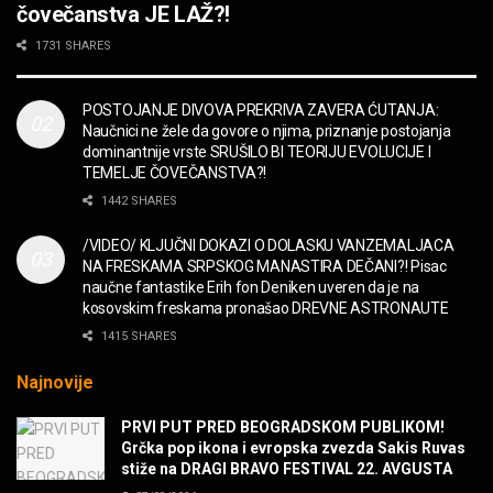
čovečanstva JE LAŽ?!
2CELLOS – Whole Lotta Love vs. Beethoven 5th
1731 SHARES
Symphony
MUZIKA
POSTOJANJE DIVOVA PREKRIVA ZAVERA ĆUTANJA:
Naučnici ne žele da govore o njima, priznanje postojanja
“Missin’ Yo’ Kissin'” BILLY ZZ TOP
dominantnije vrste SRUŠILO BI TEORIJU EVOLUCIJE I
MUZIKA
TEMELJE ČOVEČANSTVA?!
1442 SHARES
DIVNA! Ogi & Magnifico
/VIDEO/ KLJUČNI DOKAZI O DOLASKU VANZEMALJACA
FILM
NA FRESKAMA SRPSKOG MANASTIRA DEČANI?! Pisac
naučne fantastike Erih fon Deniken uveren da je na
kosovskim freskama pronašao DREVNE ASTRONAUTE
WARDRUNA, VIKINZI DOLAZE!
1415 SHARES
MUZIKA
Najnovije
Sharp Dressed Man in many ways!
PRVI PUT PRED BEOGRADSKOM PUBLIKOM!
MUZIKA
Grčka pop ikona i evropska zvezda Sakis Ruvas
stiže na DRAGI BRAVO FESTIVAL 22. AVGUSTA