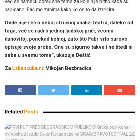
već se nameću određene teme za koje nije bitno kada su
napisane. Baš me zanima kako će on to da izrežira.
Ovde nije reč o nekoj stručnoj analizi teatra, daleko od
toga, već se radi o jednoj ljudskoj priči, veoma
duhovitoj, ponekad bolnoj, zato što Fabr vrlo surovo
opisuje svoje probe. One su sigurno takve i ne štedi ni
sebe u svemu tome“, ukazuje Beštić.
Za
Urbancube.rs
Mikojan Bezbradica
Related
Posts