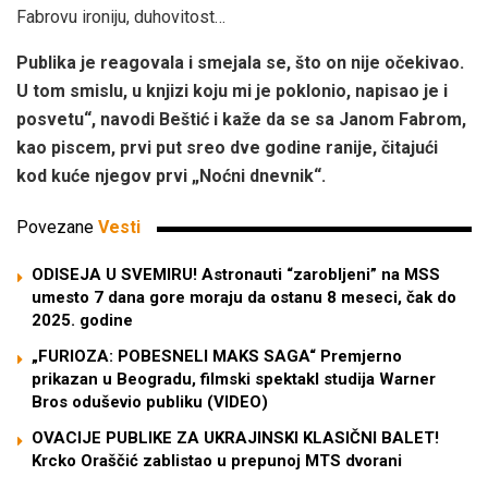
Fabrovu ironiju, duhovitost…
Publika je reagovala i smejala se, što on nije očekivao.
U tom smislu, u knjizi koju mi je poklonio, napisao je i
posvetu“, navodi Beštić i kaže da se sa Janom Fabrom,
kao piscem, prvi put sreo dve godine ranije, čitajući
kod kuće njegov prvi „Noćni dnevnik“.
Povezane
Vesti
ODISEJA U SVEMIRU! Astronauti “zarobljeni” na MSS
umesto 7 dana gore moraju da ostanu 8 meseci, čak do
2025. godine
„FURIOZA: POBESNELI MAKS SAGA“ Premjerno
prikazan u Beogradu, filmski spektakl studija Warner
Bros oduševio publiku (VIDEO)
OVACIJE PUBLIKE ZA UKRAJINSKI KLASIČNI BALET!
Krcko Oraščić zablistao u prepunoj MTS dvorani