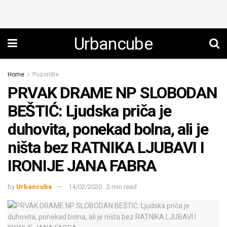
Urbancube
Home
Pozorište
PRVAK DRAME NP SLOBODAN
BEŠTIĆ: Ljudska priča je
duhovita, ponekad bolna, ali je
ništa bez RATNIKA LJUBAVI I
IRONIJE JANA FABRA
by
Urbancube
14/02/2020
2 min read