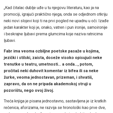
„Kad čitalac dublje uđe u tu njegovu literaturu, kao ja na
promociji, igrajući praktično njega, onda se odjednom otkriju
neki novi slojevi koji ti na prvi pogled ne upadnu u oči. Izađe
jedan karakter koji je, onako, vatren i pun ironije, samoironije
i beskrajne ljubavi prema glumcima koje naziva ratnicima
ljubavi.
Fabr ima veoma ozbiljne poetske pasaže u kojima,
jezički i stilski, zaista, doseže visoko opisujući neke
trenutke u teatru, umetnosti… a onda…, potom,
pročitaš neki duhovit komentar iz bifea ili sa neke
žurke, veoma jednostavan, prizeman, i shvatiš,
zapravo, da on ne pripada akademskoj struji u
pozorištu, nego ovoj živoj.
Treća knjiga je pisana jednostavno, sastavljena je iz kratkih
rečenica, aforizama, ne razvija se hronološki kao prve dve,