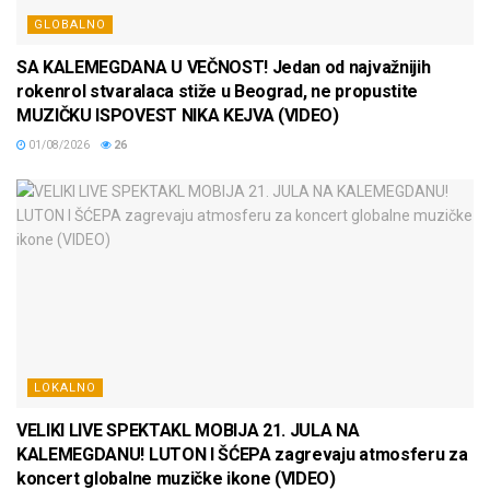
GLOBALNO
SA KALEMEGDANA U VEČNOST! Jedan od najvažnijih
rokenrol stvaralaca stiže u Beograd, ne propustite
MUZIČKU ISPOVEST NIKA KEJVA (VIDEO)
01/08/2026
26
LOKALNO
VELIKI LIVE SPEKTAKL MOBIJA 21. JULA NA
KALEMEGDANU! LUTON I ŠĆEPA zagrevaju atmosferu za
koncert globalne muzičke ikone (VIDEO)