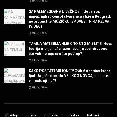
07/08/2026
POVRATAK Iron Maiden The Writing On The Wall
MUZIKA
SA KALEMEGDANA U VEČNOST! Jedan od
najvažnijih rokenrol stvaralaca stiže u Beograd,
ne propustite MUZIČKU ISPOVEST NIKA KEJVA
SENIDAHHH!
(VIDEO)
MUZIKA
01/08/2026
TAMNA MATERIJA NIJE ONO ŠTO MISLITE! Nova
Miss You! Charlie Watts
teorija menja naše razumevanje svemira, ono
MUZIKA
što vidimo nije sve što postoji?!
24/07/2026
STRANGE KIND OF WOMEN, REALLY STRANGE!
KAKO POSTATI MILIONER! Ovih 6 osobina krase
MUZIKA
ljude koji će doći do VELIKOG NOVCA, da li ste i
vi među njima?!
04/07/2026
MAD MAD DRUMMER!
MUZIKA
Led Zeppelin When The Levee Breaks by
ZEPPARELLA
Urbantop
Fokus
Globalno
Lokalno
Rekordi