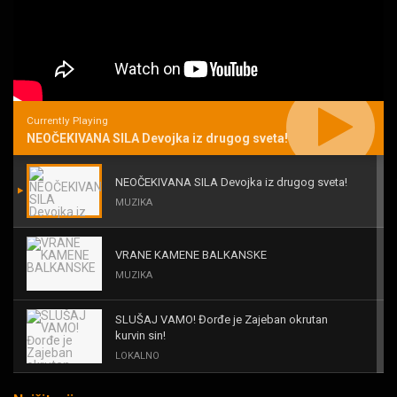
Currently Playing
NEOČEKIVANA SILA Devojka iz drugog sveta!
NEOČEKIVANA SILA Devojka iz drugog sveta!
MUZIKA
VRANE KAMENE BALKANSKE
MUZIKA
SLUŠAJ VAMO! Đorđe je Zajeban okrutan
kurvin sin!
LOKALNO