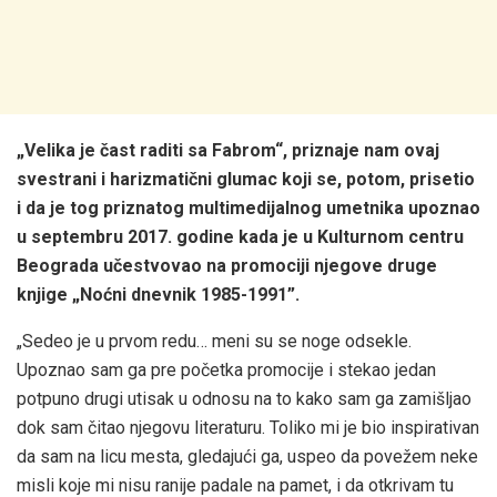
„Velika je čast raditi sa Fabrom“, priznaje nam ovaj
svestrani i harizmatični glumac koji se, potom, prisetio
i da je tog priznatog multimedijalnog umetnika upoznao
u septembru 2017. godine kada je u Kulturnom centru
Beograda učestvovao na promociji njegove druge
knjige „Noćni dnevnik 1985-1991”.
„Sedeo je u prvom redu… meni su se noge odsekle.
Upoznao sam ga pre početka promocije i stekao jedan
potpuno drugi utisak u odnosu na to kako sam ga zamišljao
dok sam čitao njegovu literaturu. Toliko mi je bio inspirativan
da sam na licu mesta, gledajući ga, uspeo da povežem neke
misli koje mi nisu ranije padale na pamet, i da otkrivam tu