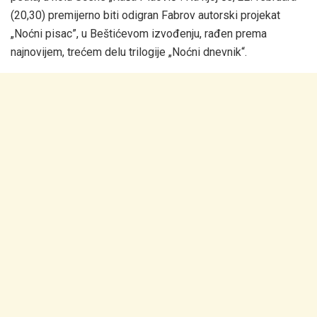
(20,30) premijerno biti odigran Fabrov autorski projekat
„Noćni pisac”, u Beštićevom izvođenju, rađen prema
najnovijem, trećem delu trilogije „Noćni dnevnik“.