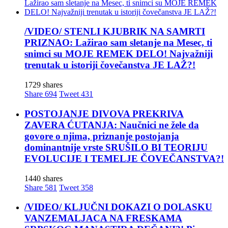
/VIDEO/ STENLI KJUBRIK NA SAMRTI
PRIZNAO: Lažirao sam sletanje na Mesec, ti
snimci su MOJE REMEK DELO! Najvažniji
trenutak u istoriji čovečanstva JE LAŽ?!
1729 shares
Share
694
Tweet
431
POSTOJANJE DIVOVA PREKRIVA
ZAVERA ĆUTANJA: Naučnici ne žele da
govore o njima, priznanje postojanja
dominantnije vrste SRUŠILO BI TEORIJU
EVOLUCIJE I TEMELJE ČOVEČANSTVA?!
1440 shares
Share
581
Tweet
358
/VIDEO/ KLJUČNI DOKAZI O DOLASKU
VANZEMALJACA NA FRESKAMA