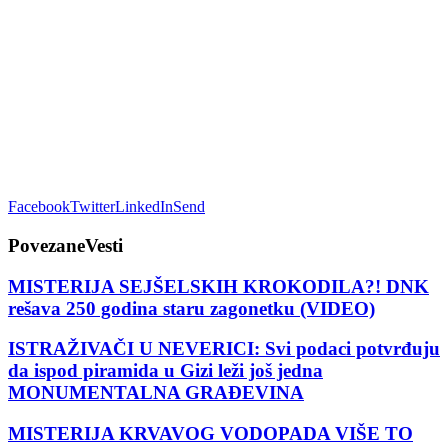
Facebook
Twitter
LinkedIn
Send
Povezane
Vesti
MISTERIJA SEJŠELSKIH KROKODILA?! DNK
rešava 250 godina staru zagonetku (VIDEO)
ISTRAŽIVAČI U NEVERICI: Svi podaci potvrđuju
da ispod piramida u Gizi leži još jedna
MONUMENTALNA GRAĐEVINA
MISTERIJA KRVAVOG VODOPADA VIŠE TO