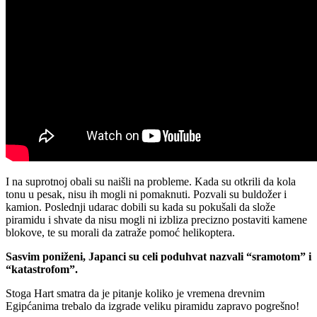
I na suprotnoj obali su naišli na probleme. Kada su otkrili da kola
tonu u pesak, nisu ih mogli ni pomaknuti. Pozvali su buldožer i
kamion. Poslednji udarac dobili su kada su pokušali da slože
piramidu i shvate da nisu mogli ni izbliza precizno postaviti kamene
blokove, te su morali da zatraže pomoć helikoptera.
Sasvim poniženi, Japanci su celi poduhvat nazvali “sramotom” i
“katastrofom”.
Stoga Hart smatra da je pitanje koliko je vremena drevnim
Egipćanima trebalo da izgrade veliku piramidu zapravo pogrešno!