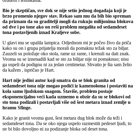
oruđem i tehnikama.
Bio je skeptičan, sve dok se nije setio jednog događaja koji je
brzo promenio njegov stav. Rekao sam mu da bih bio spreman
da priznam da su graditelji mogli da rukuju milijonima blokova
od dve i po tone ako on reši problem megalita od sedamdeset
tona postavljenih iznad Kraljeve sobe.
U glavi mu se upalila lampica. Odjednom mi je počeo živo da priča
kako su on i grupa prijatelja morali da pomaknu težak sto za biljar.
Zauzeli su položaje oko stola, rame uz rame, i krenuli na dati znak.
Veoma su se iznenadili kad se sto za bilijar nije ni pomaknuo; nisu
ga uspeli da podignu ni za jedan centimetar. Shvatio je šta sam želio
da kažem , ispričao je Hart.
Hart nije jedini autor koji smatra da se blok granita od
sedamdeset tona nije mogao podići iz kamenoloma i postaviti na
kola samo ljudskom snagom. Štaviše, problem postaje
eksponencijalno veći kada uzmemo u obzir da su se blokovi od
sto tona podizali i postavljali više od šest metara iznad zemlje u
hramu Sfinge.
Kako je granit veoma gust, šest metara dug blok može da teži i
sedamdeset tona. Da se oko njega uspelo razmestiti pedeset ljudi, to
ne bi bilo dovoljno ni za podizanje bloka od deset tona.