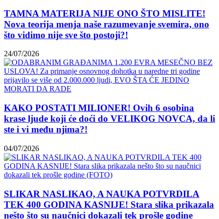
TAMNA MATERIJA NIJE ONO ŠTO MISLITE!
Nova teorija menja naše razumevanje svemira, ono
što vidimo nije sve što postoji?!
24/07/2026
KAKO POSTATI MILIONER! Ovih 6 osobina
krase ljude koji će doći do VELIKOG NOVCA, da li
ste i vi među njima?!
04/07/2026
SLIKAR NASLIKAO, A NAUKA POTVRDILA
TEK 400 GODINA KASNIJE! Stara slika prikazala
nešto što su naučnici dokazali tek prošle godine