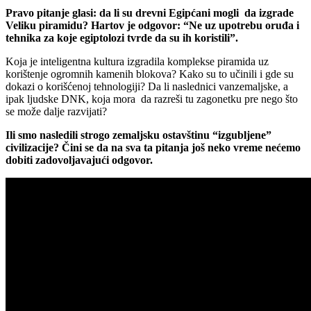
Pravo pitanje glasi: da li su drevni Egipćani mogli da izgrade
Veliku piramidu? Hartov je odgovor: “Ne uz upotrebu oruđa i
tehnika za koje egiptolozi tvrde da su ih koristili”.
Koja je inteligentna kultura izgradila komplekse piramida uz
korištenje ogromnih kamenih blokova? Kako su to učinili i gde su
dokazi o korišćenoj tehnologiji? Da li naslednici vanzemaljske, a
ipak ljudske DNK, koja mora da razreši tu zagonetku pre nego što
se može dalje razvijati?
Ili smo nasledili strogo zemaljsku ostavštinu “izgubljene”
civilizacije? Čini se da na sva ta pitanja još neko vreme nećemo
dobiti zadovoljavajući odgovor.