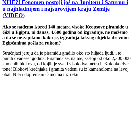
NIJE?! Fenomen postoji još na Jupiteru i Saturnu i
u najhladnijem i najsurovijem kraju Zemlje
(VIDEO)
Ako se nađemo ispred 140 metara visoke Keopsove piramide u
Gizi u Egiptu, ni danas, 4.600 godina od izgradnje, ne možemo
a da se ne zapitamo kako je, izgradnja takvog objekta drevnim
Egipćanima pošla za rukom?
Stručnjaci jeruju da je piramidu gradilo oko sto hiljada ljudi, i to
punih dvadeset godina. Piramida se, naime, sastoji od oko 2,300.000
kamenih blokova, od kojih je svaki visok dva metra i težak oko dve
tone! Blokovi krečnjaka i granita vađeni su iz kamenoloma na levoj
obali Nila i dopremani čamcima niz reku.