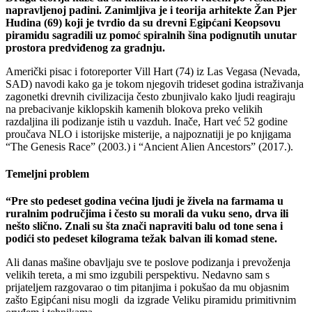
napravljenoj padini. Zanimljiva je i teorija arhitekte Žan Pjer
Hudina (69) koji je tvrdio da su drevni Egipćani Keopsovu
piramidu sagradili uz pomoć spiralnih šina podignutih unutar
prostora predviđenog za gradnju.
Američki pisac i fotoreporter Vill Hart (74) iz Las Vegasa (Nevada,
SAD) navodi kako ga je tokom njegovih trideset godina istraživanja
zagonetki drevnih civilizacija često zbunjivalo kako ljudi reagiraju
na prebacivanje kiklopskih kamenih blokova preko velikih
razdaljina ili podizanje istih u vazduh. Inače, Hart već 52 godine
proučava NLO i istorijske misterije, a najpoznatiji je po knjigama
“The Genesis Race” (2003.) i “Ancient Alien Ancestors” (2017.).
Temeljni problem
“Pre sto pedeset godina većina ljudi je živela na farmama u
ruralnim područjima i često su morali da vuku seno, drva ili
nešto slično. Znali su šta znači napraviti balu od tone sena i
podići sto pedeset kilograma težak balvan ili komad stene.
Ali danas mašine obavljaju sve te poslove podizanja i prevoženja
velikih tereta, a mi smo izgubili perspektivu. Nedavno sam s
prijateljem razgovarao o tim pitanjima i pokušao da mu objasnim
zašto Egipćani nisu mogli da izgrade Veliku piramidu primitivnim