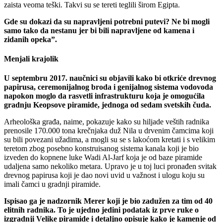
zaista veoma teški. Takvi su se tereti teglili širom Egipta.
Gde su dokazi da su napravljeni potrebni putevi? Ne bi mogli
samo tako da nestanu jer bi bili napravljene od kamena i
zidanih opeka”.
Menjali krajolik
U septembru 2017. naučnici su objavili kako bi otkriće drevnog
papirusa, ceremonijalnog broda i genijalnog sistema vodovoda
napokon moglo da rasvetli infrastrukturu koja je omogućila
gradnju Keopsove piramide, jednoga od sedam svetskih čuda.
Arheološka građa, naime, pokazuje kako su hiljade veštih radnika
prenosile 170.000 tona krečnjaka duž Nila u drvenim čamcima koji
su bili povezani užadima, a mogli su se s lakoćom kretati i s velikim
teretom zbog posebno konstruisanog sistema kanala koji je bio
izveden do kopnene luke Wadi Al-Jarf koja je od baze piramide
udaljena samo nekoliko metara. Upravo je u toj luci pronađen svitak
drevnog papirusa koji je dao novi uvid u važnost i ulogu koju su
imali čamci u gradnji piramide.
Ispisao ga je nadzornik Merer koji je bio zadužen za tim od 40
elitnih radnika. To je ujedno jedini podatak iz prve ruke o
izgradnji Velike piramide i detaljno opisuje kako je kamenje od