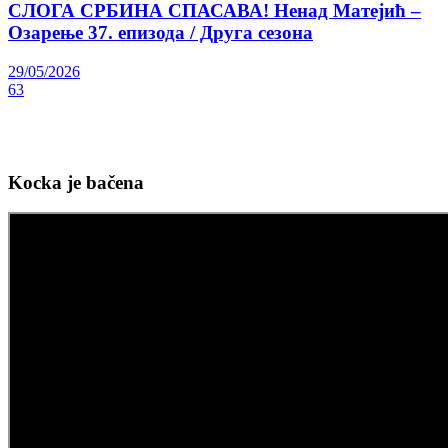
СЛОГА СРБИНА СПАСАВА! Ненад Матејић –
Oзарење 37. епизода / Друга сезона
29/05/2026
63
Kocka je bačena