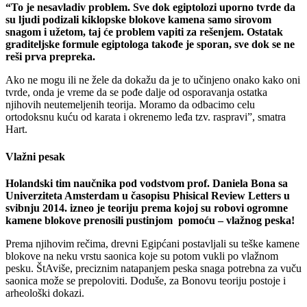
“To je nesavladiv problem. Sve dok egiptolozi uporno tvrde da
su ljudi podizali kiklopske blokove kamena samo sirovom
snagom i užetom, taj će problem vapiti za rešenjem. Ostatak
graditeljske formule egiptologa takođe je sporan, sve dok se ne
reši prva prepreka.
Ako ne mogu ili ne žele da dokažu da je to učinjeno onako kako oni
tvrde, onda je vreme da se pođe dalje od osporavanja ostatka
njihovih neutemeljenih teorija. Moramo da odbacimo celu
ortodoksnu kuću od karata i okrenemo leđa tzv. raspravi”, smatra
Hart.
Vlažni pesak
Holandski tim naučnika pod vodstvom prof. Daniela Bona sa
Univerziteta Amsterdam u časopisu Phisical Review Letters u
svibnju 2014. izneo je teoriju prema kojoj su robovi ogromne
kamene blokove prenosili pustinjom pomoću – vlažnog peska!
Prema njihovim rečima, drevni Egipćani postavljali su teške kamene
blokove na neku vrstu saonica koje su potom vukli po vlažnom
pesku. ŠtAviše, preciznim natapanjem peska snaga potrebna za vuču
saonica može se prepoloviti. Doduše, za Bonovu teoriju postoje i
arheološki dokazi.