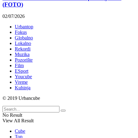
(FOTO)
02/07/2026
Urbantop
Fokus
Globalno
Lokalno
Rekordi
Muzika
Pozorište
Film
ESport
Youcube
Vreme
Kuhinja
© 2019 Urbancube
No Result
View All Result
Cube
Top