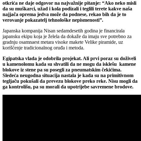
otkrića ne daje odgovor na najvažnije pitanje: “Ako neko misli
da su muškarci, užad i kola podizali i teglili terete kakve naša
najjača oprema jedva može da podnese, rekao bih da je to
verovanje pokazatelj tehnološke nepismenosti”.
Japanska kompanija Nisan sedamdesetih godina je financirala
japansku ekipu koja je želela da dokaže da imaju sve potrebno za
gradnju osamnaest metara visoke makete Velike piramide, uz
korišćenje tradicionalnog oruđa i metoda.
Egipatska vlada je odobrila projekat. Ali prvi poraz su doživeli
u kamenolomu kada su shvatili da ne mogu da isklešu kamene
blokove iz stene pa su posegli za pneumatskim čekićima.
Sledeća neugodna situacija nastala je kada su na primitivnom
tegljaču pokušali da prevezu blokove preko reke. Nisu mogli da
ga kontrolišu, pa su morali da upotrijebe savremene brodove.