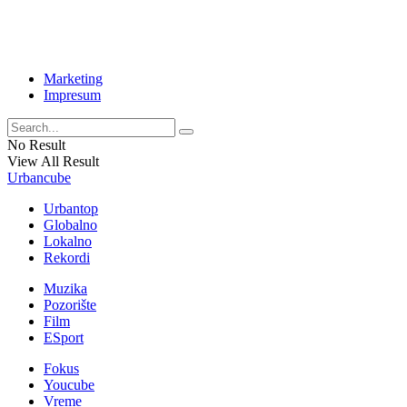
Marketing
Impresum
No Result
View All Result
Urbancube
Urbantop
Globalno
Lokalno
Rekordi
Muzika
Pozorište
Film
ESport
Fokus
Youcube
Vreme