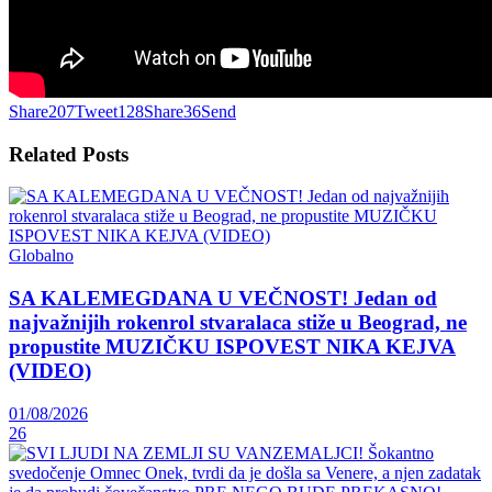
Share
207
Tweet
128
Share
36
Send
Related
Posts
Globalno
SA KALEMEGDANA U VEČNOST! Jedan od
najvažnijih rokenrol stvaralaca stiže u Beograd, ne
propustite MUZIČKU ISPOVEST NIKA KEJVA
(VIDEO)
01/08/2026
26