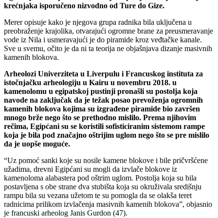
krećnjaka isporučeno nizvodno od Ture do Gize.
Merer opisuje kako je njegova grupa radnika bila uključena u
preobraženje krajolika, otvarajući ogromne brane za preusmeravanje
vode iz Nila i usmeravajući je do piramide kroz veđtačke kanale.
Sve u svemu, očito je da ni ta teorija ne objašnjava dizanje masivnih
kamenih blokova.
Arheolozi Univerziteta u Liverpulu i Francuskog instituta za
istočnjačku arheologiju u Kairu u novembru 2018. u
kamenolomu u egipatskoj pustinji pronašli su postolja koja
navode na zaključak da je težak posao prevoženja ogromnih
kamenih blokova kojima su izgrađene piramide bio završen
mnogo brže nego što se prethodno mislilo. Prema njihovim
rečima, Egipćani su se koristili sofisticiranim sistemom rampe
koja je bila pod značajno oštrijim uglom nego što se pre mislilo
da je uopše moguće.
“Uz pomoć sanki koje su nosile kamene blokove i bile pričvršćene
užadima, drevni Egipćani su mogli da izvlače blokove iz
kamenoloma alabastera pod oštrim uglom. Postolja koja su bila
postavljena s obe strane dva stubišta koja su okruživala središnju
rampu bila su vezana užetom te su pomogla da se olakša teret
radnicima prilikom izvlačenja masivnih kamenih blokova”, objasnio
je francuski arheolog Janis Gurdon (47).