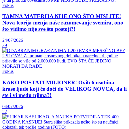
Fokus
TAMNA MATERIJA NIJE ONO ŠTO MISLITE!
Nova teorija menja naše razumevanje svemira, ono
što vidimo nije sve što postoji?!
24/07/2026
39
Fokus
KAKO POSTATI MILIONER! Ovih 6 osobina
krase ljude koji će doći do VELIKOG NOVCA, da li
ste i vi među njima?!
04/07/2026
22