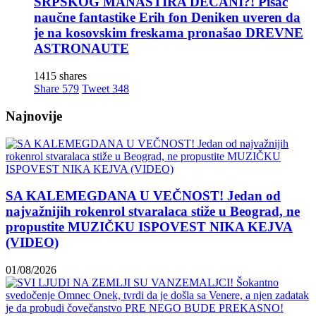
SRPSKOG MANASTIRA DEČANI?! Pisac
naučne fantastike Erih fon Deniken uveren da
je na kosovskim freskama pronašao DREVNE
ASTRONAUTE
1415 shares
Share
579
Tweet
348
Najnovije
SA KALEMEGDANA U VEČNOST! Jedan od
najvažnijih rokenrol stvaralaca stiže u Beograd, ne
propustite MUZIČKU ISPOVEST NIKA KEJVA
(VIDEO)
01/08/2026