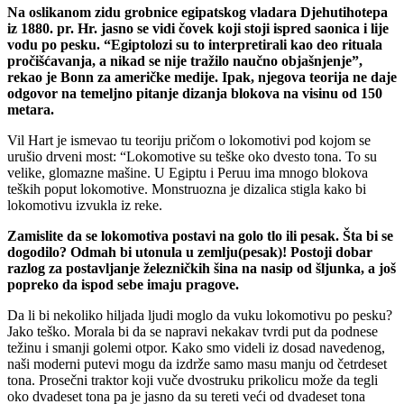
Na oslikanom zidu grobnice egipatskog vladara Djehutihotepa
iz 1880. pr. Hr. jasno se vidi čovek koji stoji ispred saonica i lije
vodu po pesku. “Egiptolozi su to interpretirali kao deo rituala
pročišćavanja, a nikad se nije tražilo naučno objašnjenje”,
rekao je Bonn za američke medije. Ipak, njegova teorija ne daje
odgovor na temeljno pitanje dizanja blokova na visinu od 150
metara.
Vil Hart je ismevao tu teoriju pričom o lokomotivi pod kojom se
urušio drveni most: “Lokomotive su teške oko dvesto tona. To su
velike, glomazne mašine. U Egiptu i Peruu ima mnogo blokova
teških poput lokomotive. Monstruozna je dizalica stigla kako bi
lokomotivu izvukla iz reke.
Zamislite da se lokomotiva postavi na golo tlo ili pesak. Šta bi se
dogodilo? Odmah bi utonula u zemlju(pesak)! Postoji dobar
razlog za postavljanje železničkih šina na nasip od šljunka, a još
popreko da ispod sebe imaju pragove.
Da li bi nekoliko hiljada ljudi moglo da vuku lokomotivu po pesku?
Jako teško. Morala bi da se napravi nekakav tvrdi put da podnese
težinu i smanji golemi otpor. Kako smo videli iz dosad navedenog,
naši moderni putevi mogu da izdrže samo masu manju od četrdeset
tona. Prosečni traktor koji vuče dvostruku prikolicu može da tegli
oko dvadeset tona pa je jasno da su tereti veći od dvadeset tona