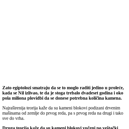
Zato egiptolozi smatraju da se to moglo raditi jedino u proleće,
kada se Nil izlivao, te da je stoga trebalo dvadeset godina i oko
pola miliona plovidbi da se donese potrebna količina kamena.
Najraširenija teorija kaže da su kameni blokovi podizani drvenim
mašinama od zemlje do prvog reda, pa s prvog reda na drugi i tako
sve do vrha.
Druga teorija kaže da su kameni blokovi vučeni po veštački