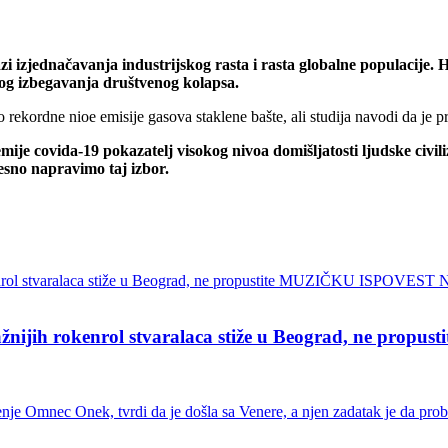
izjednačavanja industrijskog rasta i rasta globalne populacije. H
nog izbegavanja društvenog kolapsa.
rekordne nioe emisije gasova staklene bašte, ali studija navodi da je
mije covida-19 pokazatelj visokog nivoa domišljatosti ljudske civil
esno napravimo taj izbor.
ih rokenrol stvaralaca stiže u Beograd, ne pro