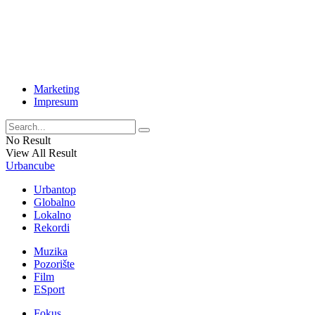
Marketing
Impresum
No Result
View All Result
Urbancube
Urbantop
Globalno
Lokalno
Rekordi
Muzika
Pozorište
Film
ESport
Fokus