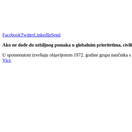
Facebook
Twitter
LinkedIn
Send
Ako ne dođe do ozbiljnog pomaka u globalnim prioritetima, civiliz
U spomenutom izveštaju objavljenom 1972. godine grupa naučnika s MIT
Vice
.