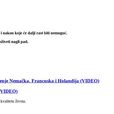
i nakon koje će dalji rast biti nemoguć.
živeti nagli pad.
nje Nemačka, Francuska i Holandija (VIDEO)
 (VIDEO)
kvalitetu života.