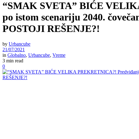
“SMAK SVETA” BIĆE VELIKA PR
po istom scenariju 2040. čovečan
POSTOJI REŠENJE?!
by
Urbancube
21/07/2021
in
Globalno
,
Urbancube
,
Vreme
3 min read
0