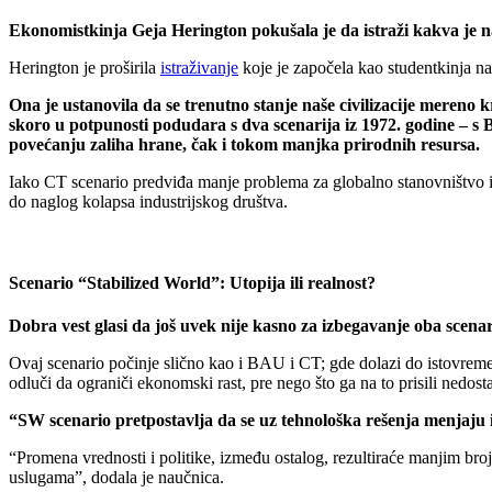
Ekonomistkinja Geja Herington pokušala je da istraži kakva je 
Herington je proširila
istraživanje
koje je započela kao studentkinja na
Ona je ustanovila da se trenutno stanje naše civilizacije mereno k
skoro u potpunosti podudara s dva scenarija iz 1972. godine – 
povećanju zaliha hrane, čak i tokom manjka prirodnih resursa.
Iako CT scenario predviđa manje problema za globalno stanovništvo i 
do naglog kolapsa industrijskog društva.
Scenario “Stabilized World”: Utopija ili realnost?
Dobra vest glasi da još uvek nije kasno za izbegavanje oba scena
Ovaj scenario počinje slično kao i BAU i CT; gde dolazi do istovremen
odluči da ograniči ekonomski rast, pre nego što ga na to prisili nedost
“SW scenario pretpostavlja da se uz tehnološka rešenja menjaju i 
“Promena vrednosti i politike, između ostalog, rezultiraće manjim b
uslugama”, dodala je naučnica.