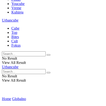
Youcube
Vreme
Kuhinja
Urbancube
Cube
Top
Bites
Cult
Fokus
No Result
View All Result
Urbancube
No Result
View All Result
Home
Globalno