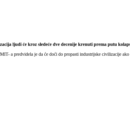
acija ljudi će kroz sledeće dve decenije krenuti prema putu kolaps
- a predvidela je da će doći do propasti industrijske civilizacije ako