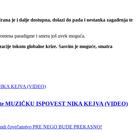
rana je i dalje dostupna, dolazi do pada i nestanka zagađenja te
 promena paradigme i smera još uvek moguća.
izacije tokom globalne krize. Sasvim je moguće, smatra
pustite MUZIČKU ISPOVEST NIKA KEJVA (VIDEO)