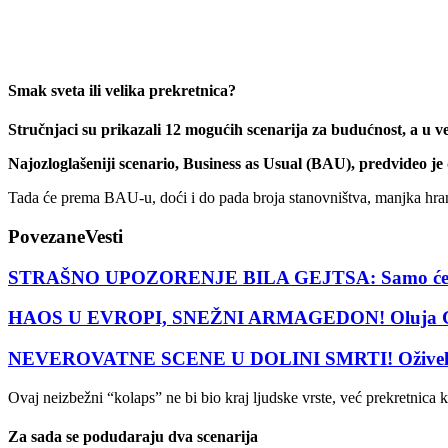
Smak sveta ili velika prekretnica?
Stručnjaci su prikazali 12 mogućih scenarija za budućnost, a u već
Najozloglašeniji scenario, Business as Usual (BAU), predvideo je d
Tada će prema BAU-u, doći i do pada broja stanovništva, manjka hrane
Povezane
Vesti
STRAŠNO UPOZORENJE BILA GEJTSA: Samo će tri vr
HAOS U EVROPI, SNEŽNI ARMAGEDON! Oluja Goreti p
NEVEROVATNE SCENE U DOLINI SMRTI! Oživela pus
Ovaj neizbežni “kolaps” ne bi bio kraj ljudske vrste, već prekretnica k
Za sada se podudaraju dva scenarija