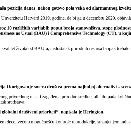
naša pozicija danas, nakon gotovo pola veka od alarmantnog izveš
 Unverzitetu Harvard 2019. godine, da bi ga u decembru 2020. objavila
roz 10 različitih varijabli; poput broja stanovništva, stope plodno
s Business as Usual (BAU) i Comprehensive Technology (CT), u ko
kvalitet života od BAU-a, nedostatak prirodnih resursa bi ipak trebalo
rija i korigovanje smera društva prema najboljoj alternativi – sce
og privrednog rasta i zagađenja prirodne sredine, ali i do pada količi
atak sredstava.
globalni društveni prioriteti”, napisala je Herington.
rojem dece, većom mogućnošću kontrole reprodukcije, smanjenjem indus