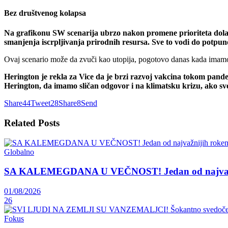
Bez društvenog kolapsa
Na grafikonu SW scenarija ubrzo nakon promene prioriteta dolazi 
smanjenja iscrpljivanja prirodnih resursa. Sve to vodi do potpu
Ovaj scenario može da zvuči kao utopija, pogotovo danas kada imamo 
Herington je rekla za Vice da je brzi razvoj vakcina tokom pande
Herington, da imamo sličan odgovor i na klimatsku krizu, ako sv
Share
44
Tweet
28
Share
8
Send
Related
Posts
Globalno
SA KALEMEGDANA U VEČNOST! Jedan od najvažnij
01/08/2026
26
Fokus