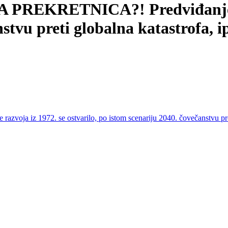
EKRETNICA?! Predviđanje razv
stvu preti globalna katastrofa, i