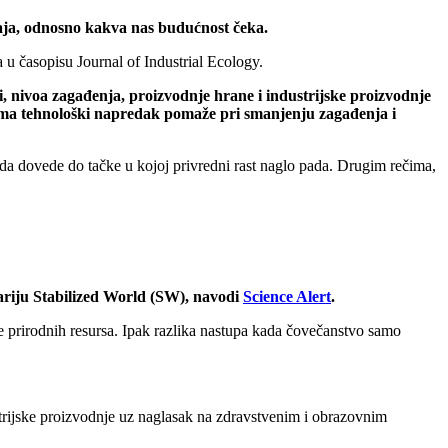
taja, odnosno kakva nas budućnost čeka.
 u časopisu Journal of Industrial Ecology.
sti, nivoa zagađenja, proizvodnje hrane i industrijske proizvodnje
jima tehnološki napredak pomaže pri smanjenju zagađenja i
 da dovede do tačke u kojoj privredni rast naglo pada. Drugim rečima,
nariju Stabilized World (SW), navodi
Science Alert
.
ne prirodnih resursa. Ipak razlika nastupa kada čovečanstvo samo
trijske proizvodnje uz naglasak na zdravstvenim i obrazovnim