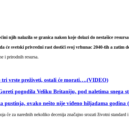
ini njih nalazila se granica nakon koje dolazi do nestašice resursa 
a će svetski privredni rast dostići svoj vrhunac 2040-tih a zatim do
 i prirodnih resursa.
ste preživeti, ostali će morati….(VIDEO)
ogodila Veliku Britaniju, pod naletima snega ste
tinja, ovako nešto nije viđeno hiljadama godina
oja će za narednih nekoliko decenija značajno srozati životni standard i 