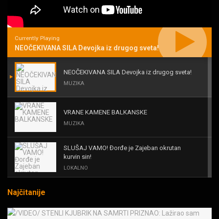
Currently Playing
NEOČEKIVANA SILA Devojka iz drugog sveta!
NEOČEKIVANA SILA Devojka iz drugog sveta!
MUZIKA
VRANE KAMENE BALKANSKE
MUZIKA
SLUŠAJ VAMO! Đorđe je Zajeban okrutan
kurvin sin!
LOKALNO
Najčitanije
KAL! ROMALE CAVALE I OSTALI
MUZIKA