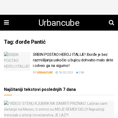
Urbancube
Tag:
đorđe Pantić
SRBIN POSTAO HEROJ ITALIJE! Đorđe je bez
razmišljanja uskočio u bujicu dohvatio malo dete
i odveo ga na sigurno!
BY
URBANCUBE
18/05/2023
118
Najčitaniji tekstovi poslednjih 7 dana