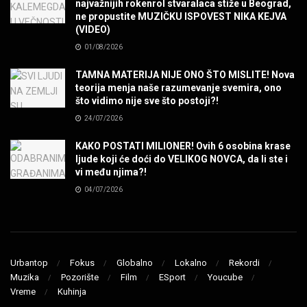
najvažnijih rokenrol stvaralaca stiže u Beograd,
ne propustite MUZIČKU ISPOVEST NIKA KEJVA
SENIDAHHH!
(VIDEO)
MUZIKA
01/08/2026
TAMNA MATERIJA NIJE ONO ŠTO MISLITE! Nova
Miss You! Charlie Watts
teorija menja naše razumevanje svemira, ono
MUZIKA
što vidimo nije sve što postoji?!
24/07/2026
STRANGE KIND OF WOMEN, REALLY STRANGE!
KAKO POSTATI MILIONER! Ovih 6 osobina krase
MUZIKA
ljude koji će doći do VELIKOG NOVCA, da li ste i
vi među njima?!
04/07/2026
MAD MAD DRUMMER!
MUZIKA
Led Zeppelin When The Levee Breaks by
ZEPPARELLA
Urbantop
Fokus
Globalno
Lokalno
Rekordi
MUZIKA
Muzika
Pozorište
Film
ESport
Youcube
Vreme
Kuhinja
STRAIGHT FROM HELL! Metallica & Lady Gaga