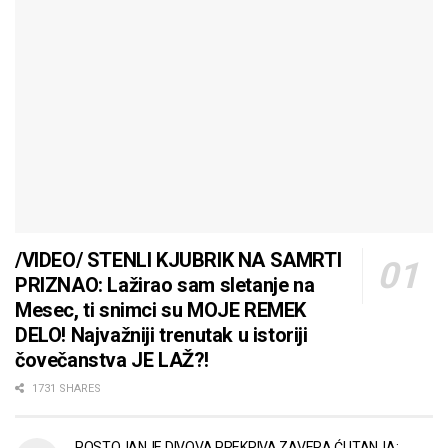
/VIDEO/ STENLI KJUBRIK NA SAMRTI
PRIZNAO: Lažirao sam sletanje na
Mesec, ti snimci su MOJE REMEK
DELO! Najvažniji trenutak u istoriji
čovečanstva JE LAŽ?!
1731 SHARES
POSTOJANJE DIVOVA PREKRIVA ZAVERA ĆUTANJA: