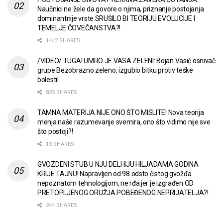
Naučnici ne žele da govore o njima, priznanje postojanja
dominantnije vrste SRUŠILO BI TEORIJU EVOLUCIJE I
TEMELJE ČOVEČANSTVA?!
1442 SHARES
/VIDEO/ TUGA! UMRO JE VASA ZELENI: Bojan Vasić osnivač
grupe Bezobrazno zeleno, izgubio bitku protiv teške
bolesti!
825 SHARES
TAMNA MATERIJA NIJE ONO ŠTO MISLITE! Nova teorija
menja naše razumevanje svemira, ono što vidimo nije sve
što postoji?!
13 SHARES
GVOZDENI STUB U NJU DELHIJU HILJADAMA GODINA
KRIJE TAJNU! Napravljen od 98 odsto čistog gvožđa
nepoznatom tehnologijom, ne rđa jer je izgrađen OD
PRETOPLJENOG ORUŽJA POBEĐENOG NEPRIJATELJA?!
244 SHARES