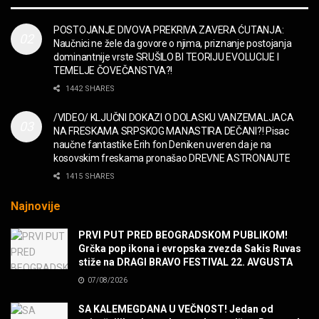
MUZIKA
POSTOJANJE DIVOVA PREKRIVA ZAVERA ĆUTANJA:
Naučnici ne žele da govore o njima, priznanje postojanja
“Missin’ Yo’ Kissin'” BILLY ZZ TOP
dominantnije vrste SRUŠILO BI TEORIJU EVOLUCIJE I
MUZIKA
TEMELJE ČOVEČANSTVA?!
1442 SHARES
DIVNA! Ogi & Magnifico
/VIDEO/ KLJUČNI DOKAZI O DOLASKU VANZEMALJACA
FILM
NA FRESKAMA SRPSKOG MANASTIRA DEČANI?! Pisac
naučne fantastike Erih fon Deniken uveren da je na
kosovskim freskama pronašao DREVNE ASTRONAUTE
WARDRUNA, VIKINZI DOLAZE!
1415 SHARES
MUZIKA
Najnovije
Sharp Dressed Man in many ways!
PRVI PUT PRED BEOGRADSKOM PUBLIKOM!
MUZIKA
Grčka pop ikona i evropska zvezda Sakis Ruvas
stiže na DRAGI BRAVO FESTIVAL 22. AVGUSTA
07/08/2026
POVRATAK Iron Maiden The Writing On The Wall
MUZIKA
SA KALEMEGDANA U VEČNOST! Jedan od