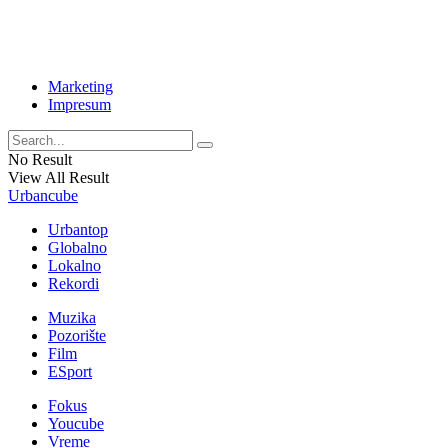
Marketing
Impresum
No Result
View All Result
Urbancube
Urbantop
Globalno
Lokalno
Rekordi
Muzika
Pozorište
Film
ESport
Fokus
Youcube
Vreme