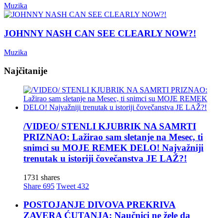
Muzika
JOHNNY NASH CAN SEE CLEARLY NOW?!
Muzika
Najčitanije
/VIDEO/ STENLI KJUBRIK NA SAMRTI
PRIZNAO: Lažirao sam sletanje na Mesec, ti
snimci su MOJE REMEK DELO! Najvažniji
trenutak u istoriji čovečanstva JE LAŽ?!
1731 shares
Share
695
Tweet
432
POSTOJANJE DIVOVA PREKRIVA
ZAVERA ĆUTANJA: Naučnici ne žele da