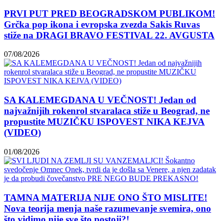
PRVI PUT PRED BEOGRADSKOM PUBLIKOM!
Grčka pop ikona i evropska zvezda Sakis Ruvas
stiže na DRAGI BRAVO FESTIVAL 22. AVGUSTA
07/08/2026
SA KALEMEGDANA U VEČNOST! Jedan od
najvažnijih rokenrol stvaralaca stiže u Beograd, ne
propustite MUZIČKU ISPOVEST NIKA KEJVA
(VIDEO)
01/08/2026
TAMNA MATERIJA NIJE ONO ŠTO MISLITE!
Nova teorija menja naše razumevanje svemira, ono
što vidimo nije sve što postoji?!