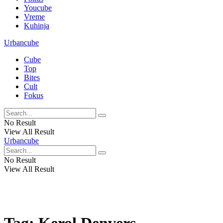
Youcube
Vreme
Kuhinja
Urbancube
Cube
Top
Bites
Cult
Fokus
No Result
View All Result
Urbancube
No Result
View All Result