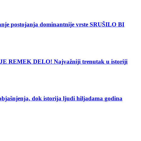
 postojanja dominantnije vrste SRUŠILO BI
 REMEK DELO! Najvažniji trenutak u istoriji
enja, dok istorija ljudi hiljadama godina