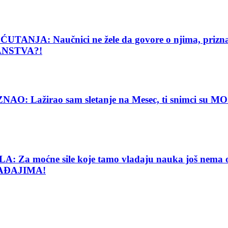
: Naučnici ne žele da govore o njima, priznanje
ANSTVA?!
Lažirao sam sletanje na Mesec, ti snimci su MOJE
e sile koje tamo vladaju nauka još nema objašnj
AĐAJIMA!