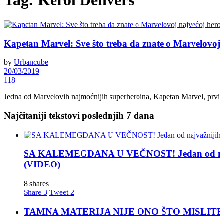
Tag:
Kerol Denvers
Kapetan Marvel: Sve što treba da znate o Marvelovoj
by
Urbancube
20/03/2019
118
Jedna od Marvelovih najmoćnijih superheroina, Kapetan Marvel, prvi put
Najčitaniji tekstovi poslednjih 7 dana
SA KALEMEGDANA U VEČNOST! Jedan od najva
(VIDEO)
8 shares
Share
3
Tweet
2
TAMNA MATERIJA NIJE ONO ŠTO MISLITE! Nova t