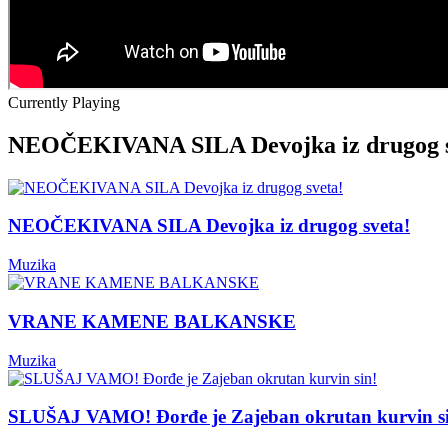
Currently Playing
NEOČEKIVANA SILA Devojka iz drugog s
NEOČEKIVANA SILA Devojka iz drugog sveta!
Muzika
VRANE KAMENE BALKANSKE
Muzika
SLUŠAJ VAMO! Đorđe je Zajeban okrutan kurvin s