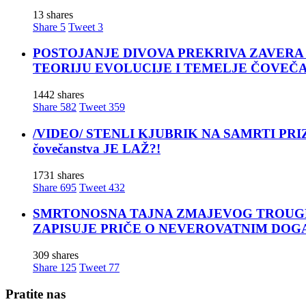
13 shares
Share
5
Tweet
3
POSTOJANJE DIVOVA PREKRIVA ZAVERA ĆUTANJA
TEORIJU EVOLUCIJE I TEMELJE ČOVEČ
1442 shares
Share
582
Tweet
359
/VIDEO/ STENLI KJUBRIK NA SAMRTI PRIZNAO: 
čovečanstva JE LAŽ?!
1731 shares
Share
695
Tweet
432
SMRTONOSNA TAJNA ZMAJEVOG TROUGLA: Za moćn
ZAPISUJE PRIČE O NEVEROVATNIM DOG
309 shares
Share
125
Tweet
77
Pratite nas