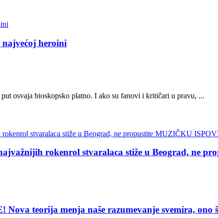
 najvećoj heroini
 osvaja bioskopsko platno. I ako su fanovi i kritičari u pravu, ...
žnijih rokenrol stvaralaca stiže u Beograd, ne
eorija menja naše razumevanje svemira, ono što vi