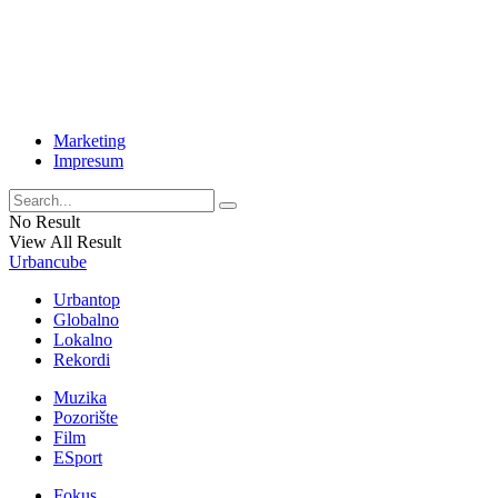
Marketing
Impresum
No Result
View All Result
Urbancube
Urbantop
Globalno
Lokalno
Rekordi
Muzika
Pozorište
Film
ESport
Fokus