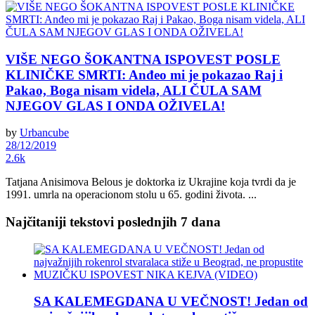
VIŠE NEGO ŠOKANTNA ISPOVEST POSLE
KLINIČKE SMRTI: Anđeo mi je pokazao Raj i
Pakao, Boga nisam videla, ALI ČULA SAM
NJEGOV GLAS I ONDA OŽIVELA!
by
Urbancube
28/12/2019
2.6k
Tatjana Anisimova Belous je doktorka iz Ukrajine koja tvrdi da je
1991. umrla na operacionom stolu u 65. godini života. ...
Najčitaniji tekstovi poslednjih 7 dana
SA KALEMEGDANA U VEČNOST! Jedan od