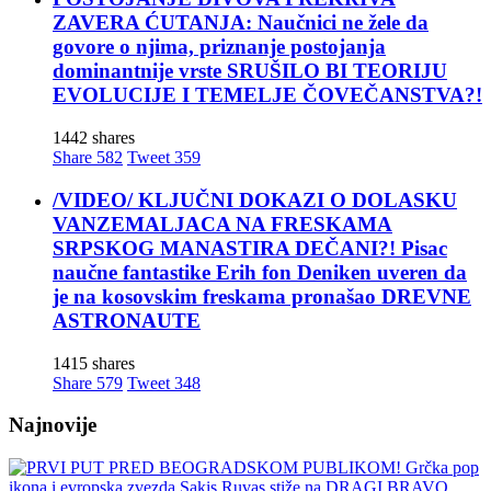
ZAVERA ĆUTANJA: Naučnici ne žele da
govore o njima, priznanje postojanja
dominantnije vrste SRUŠILO BI TEORIJU
EVOLUCIJE I TEMELJE ČOVEČANSTVA?!
1442 shares
Share
582
Tweet
359
/VIDEO/ KLJUČNI DOKAZI O DOLASKU
VANZEMALJACA NA FRESKAMA
SRPSKOG MANASTIRA DEČANI?! Pisac
naučne fantastike Erih fon Deniken uveren da
je na kosovskim freskama pronašao DREVNE
ASTRONAUTE
1415 shares
Share
579
Tweet
348
Najnovije