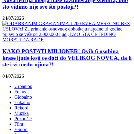
Nova teorija menja naše razumevanje svemira, ono
što vidimo nije sve što postoji?!
24/07/2026
KAKO POSTATI MILIONER! Ovih 6 osobina
krase ljude koji će doći do VELIKOG NOVCA, da li
ste i vi među njima?!
04/07/2026
Urbantop
Fokus
Globalno
Lokalno
Rekordi
Muzika
Pozorište
Film
ESport