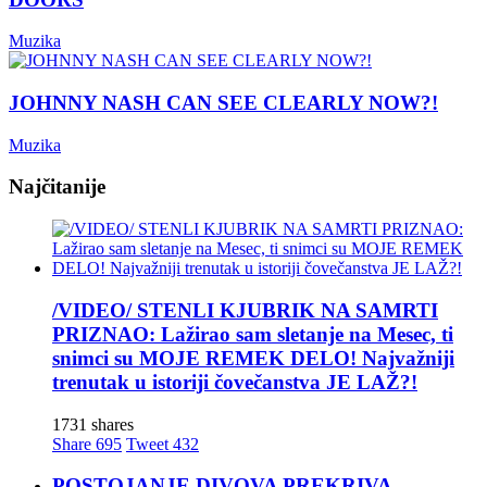
Muzika
JOHNNY NASH CAN SEE CLEARLY NOW?!
Muzika
Najčitanije
/VIDEO/ STENLI KJUBRIK NA SAMRTI
PRIZNAO: Lažirao sam sletanje na Mesec, ti
snimci su MOJE REMEK DELO! Najvažniji
trenutak u istoriji čovečanstva JE LAŽ?!
1731 shares
Share
695
Tweet
432
POSTOJANJE DIVOVA PREKRIVA