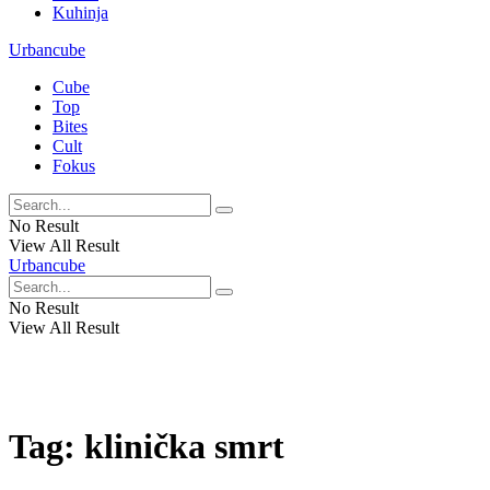
Kuhinja
Urbancube
Cube
Top
Bites
Cult
Fokus
No Result
View All Result
Urbancube
No Result
View All Result
Tag:
klinička smrt