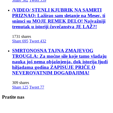
Share
582
Tweet
359
/VIDEO/ STENLI KJUBRIK NA SAMRTI
PRIZNAO: Lažirao sam sletanje na Mesec, ti
snimci su MOJE REMEK DELO! Najvažniji
trenutak u istoriji čovečanstva JE LAŽ?!
1731 shares
Share
695
Tweet
432
SMRTONOSNA TAJNA ZMAJEVOG
TROUGLA: Za moćne sile koje tamo vladaju
nauka još nema objašnjenja, dok istorija ljudi
hiljadama godina ZAPISUJE PRIČE O
NEVEROVATNIM DOGAĐAJIMA!
309 shares
Share
125
Tweet
77
Pratite nas