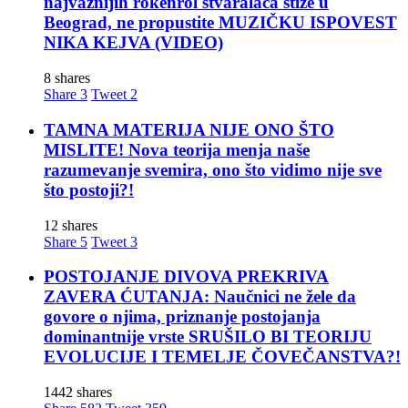
najvažnijih rokenrol stvaralaca stiže u
Beograd, ne propustite MUZIČKU ISPOVEST
NIKA KEJVA (VIDEO)
8 shares
Share
3
Tweet
2
TAMNA MATERIJA NIJE ONO ŠTO
MISLITE! Nova teorija menja naše
razumevanje svemira, ono što vidimo nije sve
što postoji?!
12 shares
Share
5
Tweet
3
POSTOJANJE DIVOVA PREKRIVA
ZAVERA ĆUTANJA: Naučnici ne žele da
govore o njima, priznanje postojanja
dominantnije vrste SRUŠILO BI TEORIJU
EVOLUCIJE I TEMELJE ČOVEČANSTVA?!
1442 shares