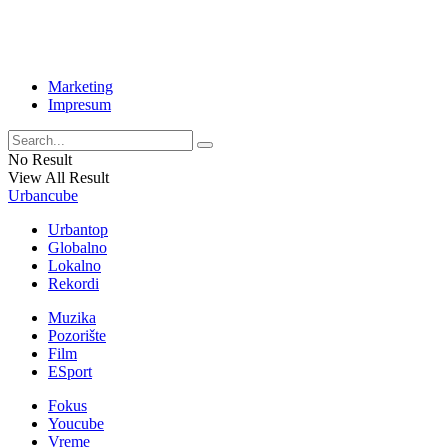
Marketing
Impresum
No Result
View All Result
Urbancube
Urbantop
Globalno
Lokalno
Rekordi
Muzika
Pozorište
Film
ESport
Fokus
Youcube
Vreme