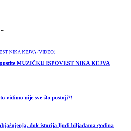
...
 propustite MUZIČKU ISPOVEST NIKA KEJVA
dimo nije sve što postoji?!
enja, dok istorija ljudi hiljadama godina