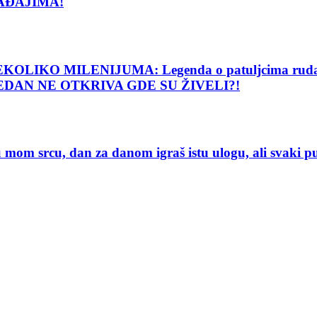
AĐAJIMA!
O MILENIJUMA: Legenda o patuljcima rudarima o
 NIJEDAN NE OTKRIVA GDE SU ŽIVELI?!
 srcu, dan za danom igraš istu ulogu, ali svaki 