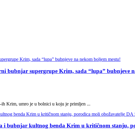
bnjar supergrupe Krim, sada “lupa” bubnjeve na
ih Krim, umro je u bolnici u koju je primljen ...
ubnjar kultnog benda Krim u kritičnom stanju, p