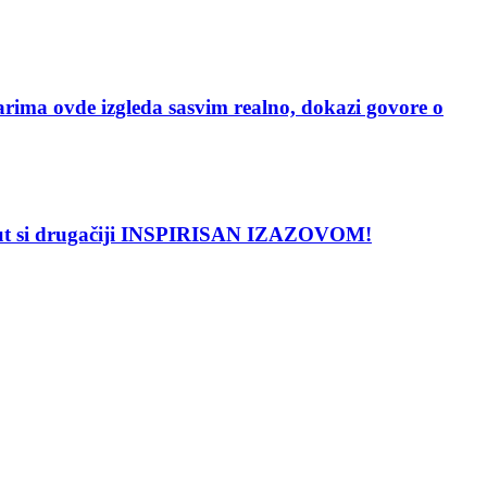
vde izgleda sasvim realno, dokazi govore o
put si drugačiji INSPIRISAN IZAZOVOM!