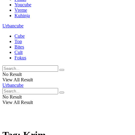
Youcube
Vreme
Kuhinja
Urbancube
Cube
Top
Bites
Cult
Fokus
No Result
View All Result
Urbancube
No Result
View All Result