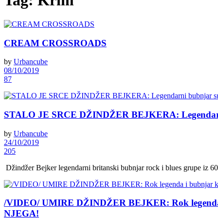
Tag:
Krim
CREAM CROSSROADS
by
Urbancube
08/10/2019
87
STALO JE SRCE DŽINDŽER BEJKERA: Legendarni bu
by
Urbancube
24/10/2019
205
Džindžer Bejker legendarni britanski bubnjar rock i blues grupe iz 60-
/VIDEO/ UMIRE DŽINDŽER BEJKER: Rok legenda i b
NJEGA!