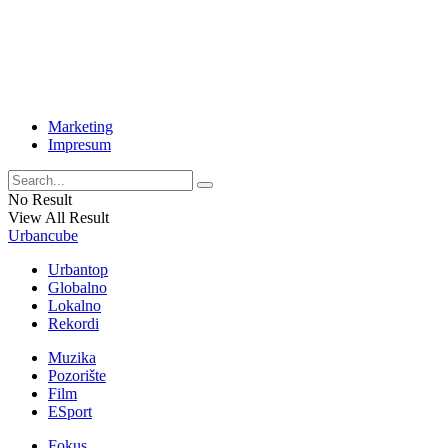
Marketing
Impresum
No Result
View All Result
Urbancube
Urbantop
Globalno
Lokalno
Rekordi
Muzika
Pozorište
Film
ESport
Fokus