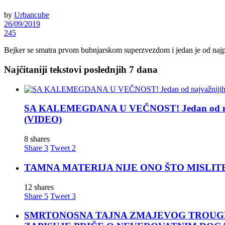
by
Urbancube
26/09/2019
245
Bejker se smatra prvom bubnjarskom superzvezdom i jedan je od najplod
Najčitaniji tekstovi poslednjih 7 dana
SA KALEMEGDANA U VEČNOST! Jedan od najva
(VIDEO)
8 shares
Share
3
Tweet
2
TAMNA MATERIJA NIJE ONO ŠTO MISLITE! Nova t
12 shares
Share
5
Tweet
3
SMRTONOSNA TAJNA ZMAJEVOG TROUGLA: Za moćn