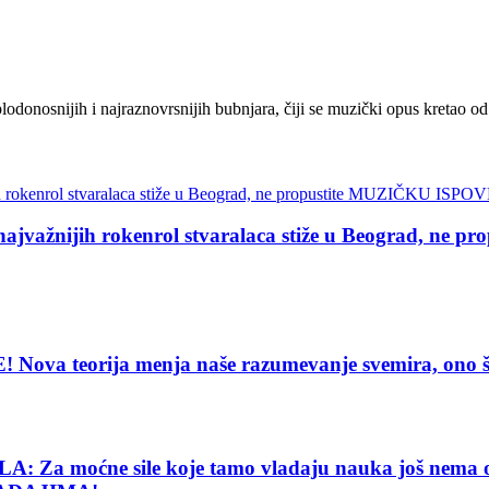
onosnijih i najraznovrsnijih bubnjara, čiji se muzički opus kretao od 
žnijih rokenrol stvaralaca stiže u Beograd, ne
eorija menja naše razumevanje svemira, ono što vi
e sile koje tamo vladaju nauka još nema objašnj