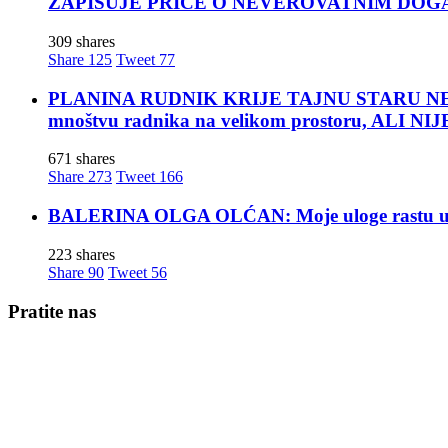
ZAPISUJE PRIČE O NEVEROVATNIM DOG
309 shares
Share
125
Tweet
77
PLANINA RUDNIK KRIJE TAJNU STARU NEKOLIK
mnoštvu radnika na velikom prostoru, ALI
671 shares
Share
273
Tweet
166
BALERINA OLGA OLĆAN: Moje uloge rastu u mom
223 shares
Share
90
Tweet
56
Pratite nas