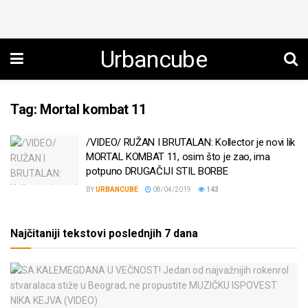
Urbancube
Tag:
Mortal kombat 11
/VIDEO/ RUŽAN I BRUTALAN: Kollector je novi lik
MORTAL KOMBAT 11, osim što je zao, ima
potpuno DRUGAČIJI STIL BORBE
BY
URBANCUBE
08/04/2019
143
Najčitaniji tekstovi poslednjih 7 dana