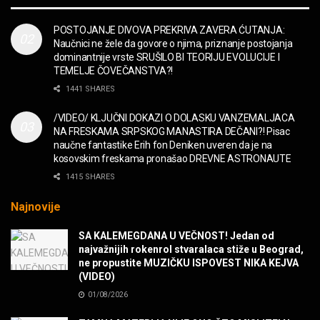
MUZIKA
POSTOJANJE DIVOVA PREKRIVA ZAVERA ĆUTANJA:
Naučnici ne žele da govore o njima, priznanje postojanja
“Missin’ Yo’ Kissin'” BILLY ZZ TOP
dominantnije vrste SRUŠILO BI TEORIJU EVOLUCIJE I
MUZIKA
TEMELJE ČOVEČANSTVA?!
1441 SHARES
DIVNA! Ogi & Magnifico
/VIDEO/ KLJUČNI DOKAZI O DOLASKU VANZEMALJACA
FILM
NA FRESKAMA SRPSKOG MANASTIRA DEČANI?! Pisac
naučne fantastike Erih fon Deniken uveren da je na
kosovskim freskama pronašao DREVNE ASTRONAUTE
WARDRUNA, VIKINZI DOLAZE!
1415 SHARES
MUZIKA
Najnovije
Sharp Dressed Man in many ways!
SA KALEMEGDANA U VEČNOST! Jedan od
MUZIKA
najvažnijih rokenrol stvaralaca stiže u Beograd,
ne propustite MUZIČKU ISPOVEST NIKA KEJVA
(VIDEO)
POVRATAK Iron Maiden The Writing On The Wall
01/08/2026
MUZIKA