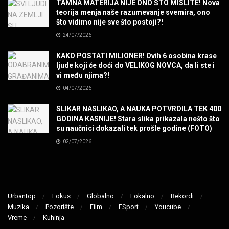
TAMNA MATERIJA NIJE ONO ŠTO MISLITE! Nova
teorija menja naše razumevanje svemira, ono
SENIDAHHH!
što vidimo nije sve što postoji?!
MUZIKA
24/07/2026
KAKO POSTATI MILIONER! Ovih 6 osobina krase
Miss You! Charlie Watts
ljude koji će doći do VELIKOG NOVCA, da li ste i
MUZIKA
vi među njima?!
04/07/2026
STRANGE KIND OF WOMEN, REALLY STRANGE!
SLIKAR NASLIKAO, A NAUKA POTVRDILA TEK 400
MUZIKA
GODINA KASNIJE! Stara slika prikazala nešto što
su naučnici dokazali tek prošle godine (FOTO)
02/07/2026
MAD MAD DRUMMER!
MUZIKA
Led Zeppelin When The Levee Breaks by
ZEPPARELLA
Urbantop
Fokus
Globalno
Lokalno
Rekordi
MUZIKA
Muzika
Pozorište
Film
ESport
Youcube
Vreme
Kuhinja
STRAIGHT FROM HELL! Metallica & Lady Gaga