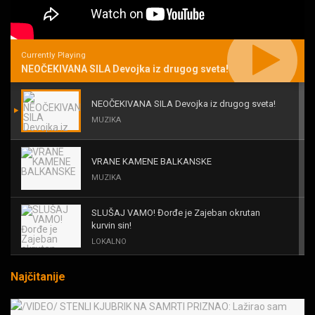
Currently Playing
NEOČEKIVANA SILA Devojka iz drugog sveta!
NEOČEKIVANA SILA Devojka iz drugog sveta!
MUZIKA
VRANE KAMENE BALKANSKE
MUZIKA
SLUŠAJ VAMO! Đorđe je Zajeban okrutan
kurvin sin!
LOKALNO
Najčitanije
KAL! ROMALE CAVALE I OSTALI
MUZIKA