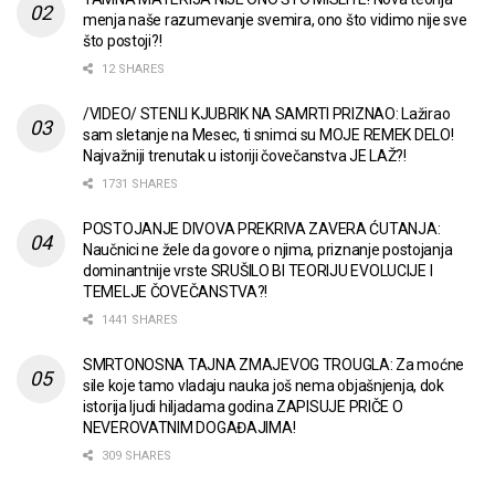
menja naše razumevanje svemira, ono što vidimo nije sve
što postoji?!
12 SHARES
/VIDEO/ STENLI KJUBRIK NA SAMRTI PRIZNAO: Lažirao
sam sletanje na Mesec, ti snimci su MOJE REMEK DELO!
Najvažniji trenutak u istoriji čovečanstva JE LAŽ?!
1731 SHARES
POSTOJANJE DIVOVA PREKRIVA ZAVERA ĆUTANJA:
Naučnici ne žele da govore o njima, priznanje postojanja
dominantnije vrste SRUŠILO BI TEORIJU EVOLUCIJE I
TEMELJE ČOVEČANSTVA?!
1441 SHARES
SMRTONOSNA TAJNA ZMAJEVOG TROUGLA: Za moćne
sile koje tamo vladaju nauka još nema objašnjenja, dok
istorija ljudi hiljadama godina ZAPISUJE PRIČE O
NEVEROVATNIM DOGAĐAJIMA!
309 SHARES