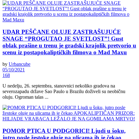
UDAR PEŠČANE OLUJE ZASTRAŠUJUĆE
SNAGE “PROGUTAO JE SVETLOST”! Gust
oblak prašine u trenu je gradski krajolik pretvorio u
scenu iz postapokaliptičkih filmova o Mad Maxu
by
Urbancube
05/10/2021
168
U nedelju, 26. septembra, stanovnici nekoliko gradova na
severozapadu države Sao Paulo u Brazilu doživeli su neobičnu
oluju. Ogroman talas ...
POMOR PTICA U PODGORICI! Ljudi u šoku,
jutro posle žestoke oluje na ulicama ih je čekao