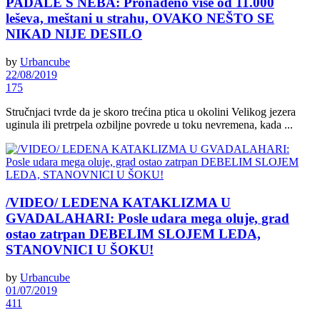
PADALE S NEBA: Pronađeno više od 11.000
leševa, meštani u strahu, OVAKO NEŠTO SE
NIKAD NIJE DESILO
by
Urbancube
22/08/2019
175
Stručnjaci tvrde da je skoro trećina ptica u okolini Velikog jezera
uginula ili pretrpela ozbiljne povrede u toku nevremena, kada ...
/VIDEO/ LEDENA KATAKLIZMA U
GVADALAHARI: Posle udara mega oluje, grad
ostao zatrpan DEBELIM SLOJEM LEDA,
STANOVNICI U ŠOKU!
by
Urbancube
01/07/2019
411