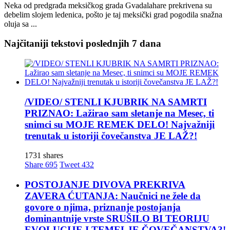
Neka od predgrađa meksičkog grada Gvadalahare prekrivena su
debelim slojem ledenica, pošto je taj meksički grad pogodila snažna
oluja sa ...
Najčitaniji tekstovi poslednjih 7 dana
/VIDEO/ STENLI KJUBRIK NA SAMRTI
PRIZNAO: Lažirao sam sletanje na Mesec, ti
snimci su MOJE REMEK DELO! Najvažniji
trenutak u istoriji čovečanstva JE LAŽ?!
1731 shares
Share
695
Tweet
432
POSTOJANJE DIVOVA PREKRIVA
ZAVERA ĆUTANJA: Naučnici ne žele da
govore o njima, priznanje postojanja
dominantnije vrste SRUŠILO BI TEORIJU
EVOLUCIJE I TEMELJE ČOVEČANSTVA?!