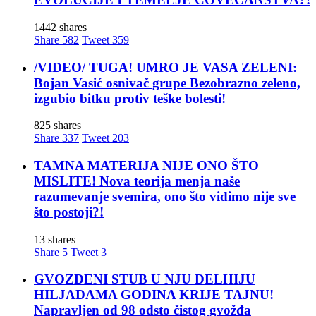
1442 shares
Share
582
Tweet
359
/VIDEO/ TUGA! UMRO JE VASA ZELENI:
Bojan Vasić osnivač grupe Bezobrazno zeleno,
izgubio bitku protiv teške bolesti!
825 shares
Share
337
Tweet
203
TAMNA MATERIJA NIJE ONO ŠTO
MISLITE! Nova teorija menja naše
razumevanje svemira, ono što vidimo nije sve
što postoji?!
13 shares
Share
5
Tweet
3
GVOZDENI STUB U NJU DELHIJU
HILJADAMA GODINA KRIJE TAJNU!
Napravljen od 98 odsto čistog gvožđa