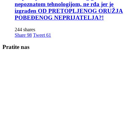
nepoznatom tehnologijom, ne rđa jer je
izgrađen OD PRETOPLJENOG ORUŽJA
POBEĐENOG NEPRIJATELJA?!
244 shares
Share
98
Tweet
61
Pratite nas