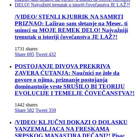
/VIDEO/ STENLI KJUBRIK NA SAMRTI
PRIZNAO: Lažirao sam sletanje na Mesec, ti
snimci su MOJE REMEK DELO! Najvažniji
trenutak u istoriji čovečanstva JE LAŽ?!
1731 shares
Share
695
Tweet
432
POSTOJANJE DIVOVA PREKRIVA
ZAVERA ĆUTANJA: Naučnici ne žele da
govore o njima, priznanje postojanja
dominantnije vrste SRUŠILO BI TEORIJU
EVOLUCIJE I TEMELJE ČOVEČANSTVA?!
1442 shares
Share
582
Tweet
359
/VIDEO/ KLJUČNI DOKAZI O DOLASKU
VANZEMALJACA NA FRESKAMA
SRPSKOG MANASTIRA DEČANI?! Pisac