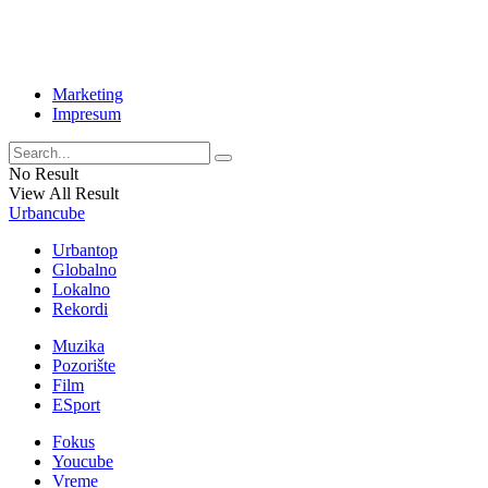
Marketing
Impresum
No Result
View All Result
Urbancube
Urbantop
Globalno
Lokalno
Rekordi
Muzika
Pozorište
Film
ESport
Fokus
Youcube
Vreme