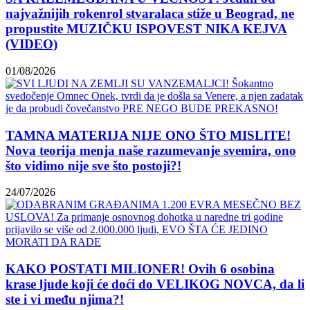
najvažnijih rokenrol stvaralaca stiže u Beograd, ne
propustite MUZIČKU ISPOVEST NIKA KEJVA
(VIDEO)
01/08/2026
TAMNA MATERIJA NIJE ONO ŠTO MISLITE!
Nova teorija menja naše razumevanje svemira, ono
što vidimo nije sve što postoji?!
24/07/2026
KAKO POSTATI MILIONER! Ovih 6 osobina
krase ljude koji će doći do VELIKOG NOVCA, da li
ste i vi među njima?!