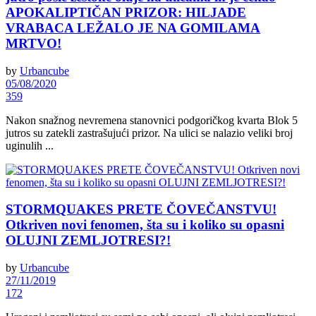
APOKALIPTIČAN PRIZOR: HILJADE
VRABACA LEŽALO JE NA GOMILAMA
MRTVO!
by
Urbancube
05/08/2020
359
Nakon snažnog nevremena stanovnici podgoričkog kvarta Blok 5
jutros su zatekli zastrašujući prizor. Na ulici se nalazio veliki broj
uginulih ...
STORMQUAKES PRETE ČOVEČANSTVU!
Otkriven novi fenomen, šta su i koliko su opasni
OLUJNI ZEMLJOTRESI?!
by
Urbancube
27/11/2019
172