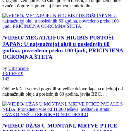
Uragani i zemljotresi su sami po sebi opasni, ali olujni zemljotresi
zvuče još gore. Upravo taj fenomen je otkrio tim ...
/VIDEO/ MEGATAJFUN HIGIBIS PUSTOŠI
JAPAN: U najsnažnijoj oluji u poslednjih 60
godina, povređeno preko 100 ljudi, PRIČINJENA
OGROMNA ŠTETA
by
Urbancube
13/10/2019
142
Obilne kiše i vetrovi pogodili su velike delove Japana u jednoj od
najsnažnijih oluja u poslednjih 60 godina, javlja BBC. ...
/VIDEO/ UŽAS U MONTANI, MRTVE PTICE