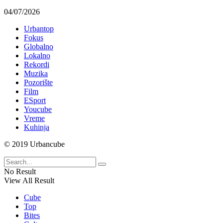
04/07/2026
Urbantop
Fokus
Globalno
Lokalno
Rekordi
Muzika
Pozorište
Film
ESport
Youcube
Vreme
Kuhinja
© 2019 Urbancube
No Result
View All Result
Cube
Top
Bites