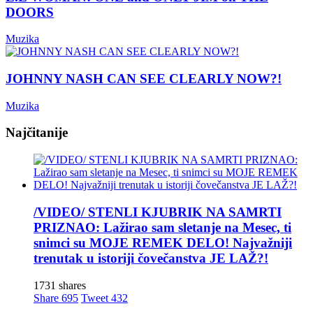
DOORS
Muzika
JOHNNY NASH CAN SEE CLEARLY NOW?!
Muzika
Najčitanije
/VIDEO/ STENLI KJUBRIK NA SAMRTI
PRIZNAO: Lažirao sam sletanje na Mesec, ti
snimci su MOJE REMEK DELO! Najvažniji
trenutak u istoriji čovečanstva JE LAŽ?!
1731 shares
Share
695
Tweet
432