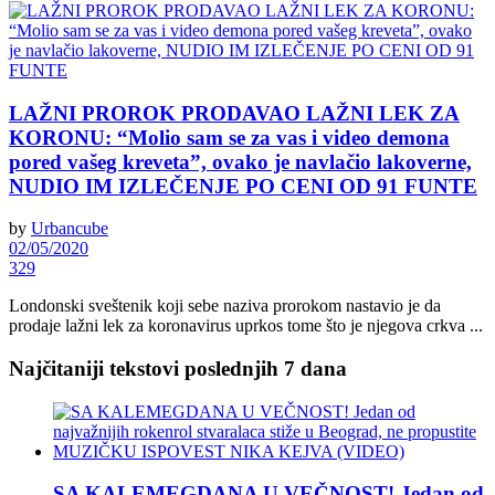
LAŽNI PROROK PRODAVAO LAŽNI LEK ZA
KORONU: “Molio sam se za vas i video demona
pored vašeg kreveta”, ovako je navlačio lakoverne,
NUDIO IM IZLEČENJE PO CENI OD 91 FUNTE
by
Urbancube
02/05/2020
329
Londonski sveštenik koji sebe naziva prorokom nastavio je da
prodaje lažni lek za koronavirus uprkos tome što je njegova crkva ...
Najčitaniji tekstovi poslednjih 7 dana
SA KALEMEGDANA U VEČNOST! Jedan od