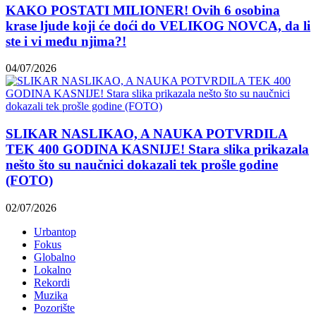
KAKO POSTATI MILIONER! Ovih 6 osobina
krase ljude koji će doći do VELIKOG NOVCA, da li
ste i vi među njima?!
04/07/2026
SLIKAR NASLIKAO, A NAUKA POTVRDILA
TEK 400 GODINA KASNIJE! Stara slika prikazala
nešto što su naučnici dokazali tek prošle godine
(FOTO)
02/07/2026
Urbantop
Fokus
Globalno
Lokalno
Rekordi
Muzika
Pozorište