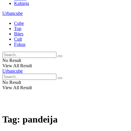
Kuhinja
Urbancube
Cube
Top
Bites
Cult
Fokus
No Result
View All Result
Urbancube
No Result
View All Result
Tag:
pandeija