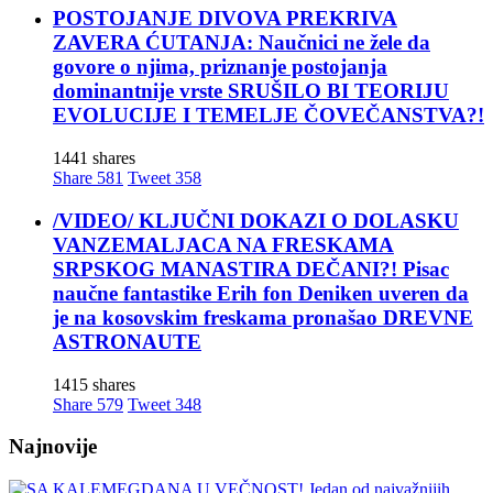
POSTOJANJE DIVOVA PREKRIVA
ZAVERA ĆUTANJA: Naučnici ne žele da
govore o njima, priznanje postojanja
dominantnije vrste SRUŠILO BI TEORIJU
EVOLUCIJE I TEMELJE ČOVEČANSTVA?!
1441 shares
Share
581
Tweet
358
/VIDEO/ KLJUČNI DOKAZI O DOLASKU
VANZEMALJACA NA FRESKAMA
SRPSKOG MANASTIRA DEČANI?! Pisac
naučne fantastike Erih fon Deniken uveren da
je na kosovskim freskama pronašao DREVNE
ASTRONAUTE
1415 shares
Share
579
Tweet
348
Najnovije