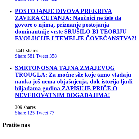
POSTOJANJE DIVOVA PREKRIVA
ZAVERA ĆUTANJA: Naučnici ne žele da
govore o njima, priznanje postojanja
dominantnije vrste SRUŠILO BI TEORIJU
EVOLUCIJE I TEMELJE ČOVEČANSTVA?!
1441 shares
Share
581
Tweet
358
SMRTONOSNA TAJNA ZMAJEVOG
TROUGLA: Za moćne sile koje tamo vladaju
nauka još nema objašnjenja, dok istorija ljudi
hiljadama godina ZAPISUJE PRIČE O
NEVEROVATNIM DOGAĐAJIMA!
309 shares
Share
125
Tweet
77
Pratite nas