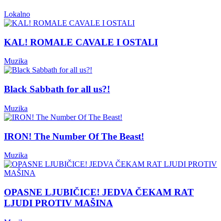
Lokalno
KAL! ROMALE CAVALE I OSTALI
Muzika
Black Sabbath for all us?!
Muzika
IRON! The Number Of The Beast!
Muzika
OPASNE LJUBIČICE! JEDVA ČEKAM RAT
LJUDI PROTIV MAŠINA