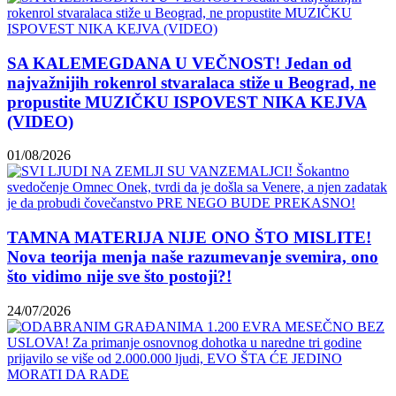
SA KALEMEGDANA U VEČNOST! Jedan od
najvažnijih rokenrol stvaralaca stiže u Beograd, ne
propustite MUZIČKU ISPOVEST NIKA KEJVA
(VIDEO)
01/08/2026
TAMNA MATERIJA NIJE ONO ŠTO MISLITE!
Nova teorija menja naše razumevanje svemira, ono
što vidimo nije sve što postoji?!
24/07/2026