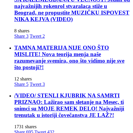
najvažnijih rokenrol stvaralaca stiže u
Beograd, ne propustite MUZIČKU ISPOVEST
NIKA KEJVA (VIDEO)
8 shares
Share
3
Tweet
2
TAMNA MATERIJA NIJE ONO ŠTO
MISLITE! Nova teorija menja naše
razumevanje svemira, ono što vidimo nije sve
što postoji?!
12 shares
Share
5
Tweet
3
/VIDEO/ STENLI KJUBRIK NA SAMRTI
PRIZNAO: Lažirao sam sletanje na Mesec, ti
snimci su MOJE REMEK DELO! Najvažniji
trenutak u istoriji čovečanstva JE LAŽ?!
1731 shares
Share
695
Tweet
432