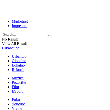
Marketing
Impresum
No Result
View All Result
Urbancube
Urbantop
Globalno
Lokalno
Rekordi
Muzika
Pozorište
Film
ESport
Fokus
Youcube
Vreme