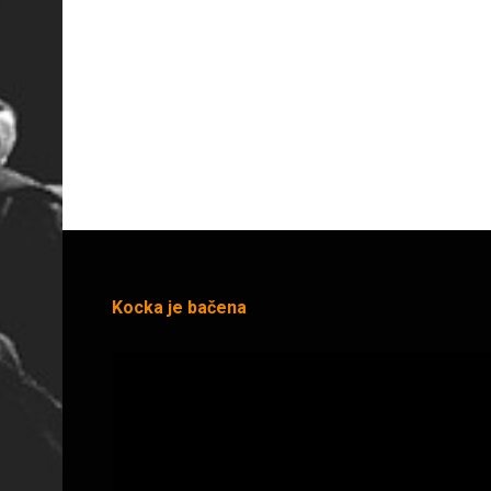
Kocka je bačena