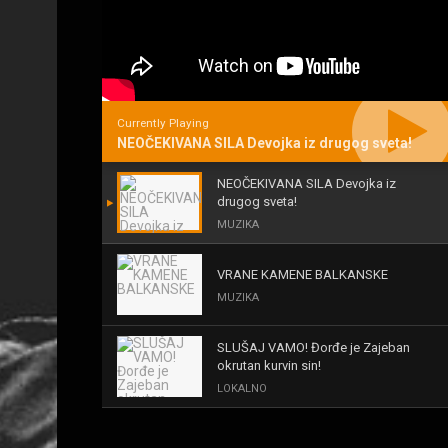
Currently Playing
NEOČEKIVANA SILA Devojka iz drugog sveta!
NEOČEKIVANA SILA Devojka iz
drugog sveta!
MUZIKA
VRANE KAMENE BALKANSKE
MUZIKA
SLUŠAJ VAMO! Đorđe je Zajeban
okrutan kurvin sin!
LOKALNO
KAL! ROMALE CAVALE I OSTALI