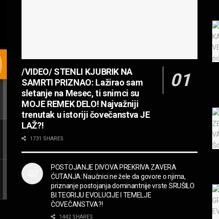
/VIDEO/ STENLI KJUBRIK NA
SAMRTI PRIZNAO: Lažirao sam
sletanje na Mesec, ti snimci su
MOJE REMEK DELO! Najvažniji
trenutak u istoriji čovečanstva JE
LAŽ?!
1731 SHARES
POSTOJANJE DIVOVA PREKRIVA ZAVERA
ĆUTANJA: Naučnici ne žele da govore o njima,
priznanje postojanja dominantnije vrste SRUŠILO
BI TEORIJU EVOLUCIJE I TEMELJE
ČOVEČANSTVA?!
1442 SHARES