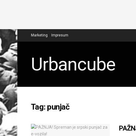
Marketing
Impresum
Urbancube
Tag:
punjač
PAŽNJ