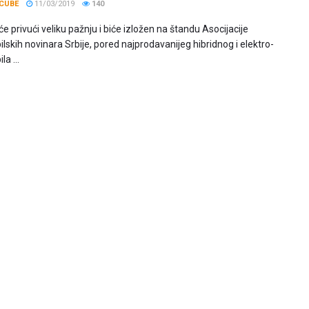
CUBE
11/03/2019
140
će privući veliku pažnju i biće izložen na štandu Asocijacije
skih novinara Srbije, pored najprodavanijeg hibridnog i elektro-
a ...