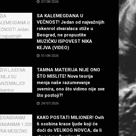
07/08/2026
SA KALEMEGDANA U
VEČNOST! Jedan od najvažnijih
rokenrol stvaralaca stiže u
Beograd, ne propustite
MUZIČKU ISPOVEST NIKA
KEJVA (VIDEO)
01/08/2026
TAMNA MATERIJA NIJE ONO
ŠTO MISLITE! Nova teorija
menja naše razumevanje
svemira, ono što vidimo nije sve
što postoji?!
24/07/2026
KAKO POSTATI MILIONER! Ovih
6 osobina krase ljude koji će
doći do VELIKOG NOVCA, da li