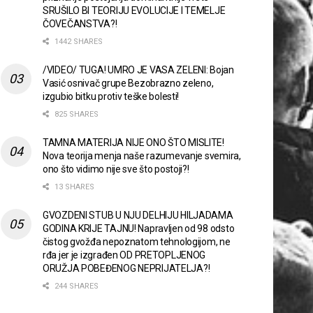
SRUŠILO BI TEORIJU EVOLUCIJE I TEMELJE
ČOVEČANSTVA?!
1442 SHARES
/VIDEO/ TUGA! UMRO JE VASA ZELENI: Bojan
Vasić osnivač grupe Bezobrazno zeleno,
izgubio bitku protiv teške bolesti!
825 SHARES
TAMNA MATERIJA NIJE ONO ŠTO MISLITE!
Nova teorija menja naše razumevanje svemira,
ono što vidimo nije sve što postoji?!
13 SHARES
GVOZDENI STUB U NJU DELHIJU HILJADAMA
GODINA KRIJE TAJNU! Napravljen od 98 odsto
čistog gvožđa nepoznatom tehnologijom, ne
rđa jer je izgrađen OD PRETOPLJENOG
ORUŽJA POBEĐENOG NEPRIJATELJA?!
244 SHARES