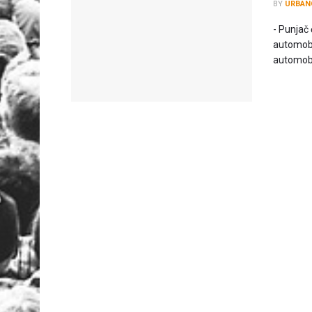
BY
URBAN
- Punjač 
automobil
automobil