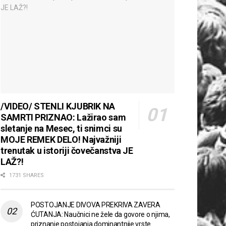
/VIDEO/ STENLI KJUBRIK NA
SAMRTI PRIZNAO: Lažirao sam
sletanje na Mesec, ti snimci su
MOJE REMEK DELO! Najvažniji
trenutak u istoriji čovečanstva JE
LAŽ?!
1731 SHARES
POSTOJANJE DIVOVA PREKRIVA ZAVERA
ĆUTANJA: Naučnici ne žele da govore o njima,
priznanje postojanja dominantnije vrste