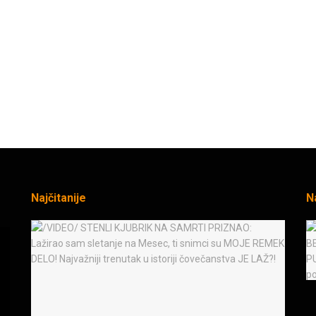
Najčitanije
N