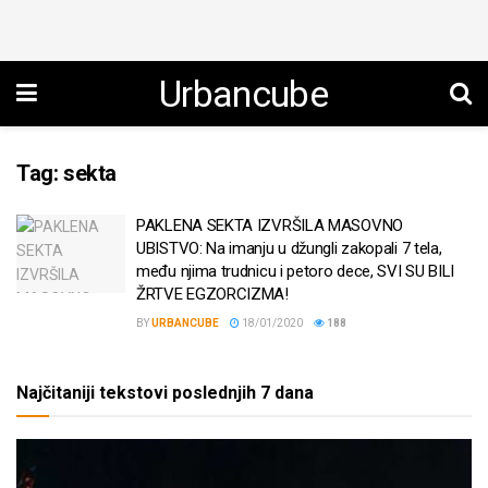
Urbancube
Tag:
sekta
PAKLENA SEKTA IZVRŠILA MASOVNO
UBISTVO: Na imanju u džungli zakopali 7 tela,
među njima trudnicu i petoro dece, SVI SU BILI
ŽRTVE EGZORCIZMA!
BY
URBANCUBE
18/01/2020
188
Najčitaniji tekstovi poslednjih 7 dana