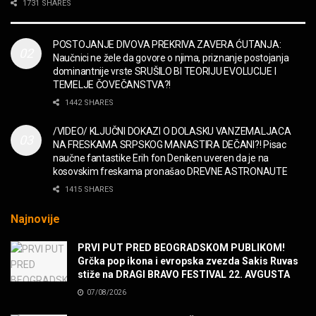
2CELLOS – Whole Lotta Love vs. Beethoven 5th
1731 SHARES
Symphony
MUZIKA
POSTOJANJE DIVOVA PREKRIVA ZAVERA ĆUTANJA:
Naučnici ne žele da govore o njima, priznanje postojanja
“Missin’ Yo’ Kissin'” BILLY ZZ TOP
dominantnije vrste SRUŠILO BI TEORIJU EVOLUCIJE I
MUZIKA
TEMELJE ČOVEČANSTVA?!
1442 SHARES
DIVNA! Ogi & Magnifico
/VIDEO/ KLJUČNI DOKAZI O DOLASKU VANZEMALJACA
FILM
NA FRESKAMA SRPSKOG MANASTIRA DEČANI?! Pisac
naučne fantastike Erih fon Deniken uveren da je na
kosovskim freskama pronašao DREVNE ASTRONAUTE
WARDRUNA, VIKINZI DOLAZE!
1415 SHARES
MUZIKA
Najnovije
Sharp Dressed Man in many ways!
PRVI PUT PRED BEOGRADSKOM PUBLIKOM!
MUZIKA
Grčka pop ikona i evropska zvezda Sakis Ruvas
stiže na DRAGI BRAVO FESTIVAL 22. AVGUSTA
07/08/2026
POVRATAK Iron Maiden The Writing On The Wall
MUZIKA