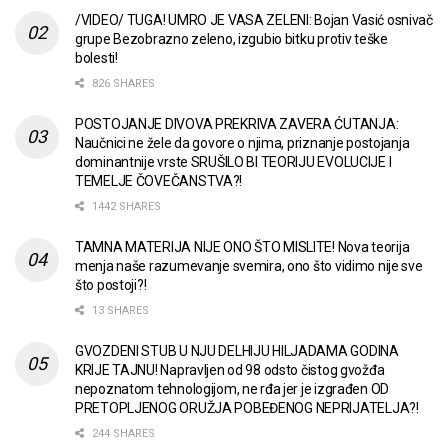
/VIDEO/ TUGA! UMRO JE VASA ZELENI: Bojan Vasić osnivač
grupe Bezobrazno zeleno, izgubio bitku protiv teške
bolesti!
826 SHARES
POSTOJANJE DIVOVA PREKRIVA ZAVERA ĆUTANJA:
Naučnici ne žele da govore o njima, priznanje postojanja
dominantnije vrste SRUŠILO BI TEORIJU EVOLUCIJE I
TEMELJE ČOVEČANSTVA?!
1442 SHARES
TAMNA MATERIJA NIJE ONO ŠTO MISLITE! Nova teorija
menja naše razumevanje svemira, ono što vidimo nije sve
što postoji?!
13 SHARES
GVOZDENI STUB U NJU DELHIJU HILJADAMA GODINA
KRIJE TAJNU! Napravljen od 98 odsto čistog gvožđa
nepoznatom tehnologijom, ne rđa jer je izgrađen OD
PRETOPLJENOG ORUŽJA POBEĐENOG NEPRIJATELJA?!
244 SHARES