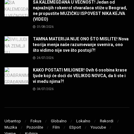
SA KALEMEGDANA U VEČNOST! Jedan od
najvažnijih rokenrol stvaralaca stiže u Beograd,
ne propustite MUZIČKU ISPOVEST NIKA KEJVA
SENIDAHHH!
(VIDEO)
MUZIKA
01/08/2026
TAMNA MATERIJA NIJE ONO ŠTO MISLITE! Nova
Miss You! Charlie Watts
teorija menja naše razumevanje svemira, ono
MUZIKA
što vidimo nije sve što postoji?!
24/07/2026
STRANGE KIND OF WOMEN, REALLY STRANGE!
KAKO POSTATI MILIONER! Ovih 6 osobina krase
MUZIKA
ljude koji će doći do VELIKOG NOVCA, da li ste i
vi među njima?!
04/07/2026
MAD MAD DRUMMER!
MUZIKA
Led Zeppelin When The Levee Breaks by
ZEPPARELLA
Urbantop
Fokus
Globalno
Lokalno
Rekordi
MUZIKA
Muzika
Pozorište
Film
ESport
Youcube
Vreme
Kuhinja