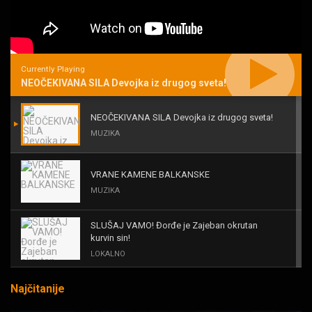
Currently Playing
NEOČEKIVANA SILA Devojka iz drugog sveta!
NEOČEKIVANA SILA Devojka iz drugog sveta!
MUZIKA
VRANE KAMENE BALKANSKE
MUZIKA
SLUŠAJ VAMO! Đorđe je Zajeban okrutan
kurvin sin!
LOKALNO
Najčitanije
KAL! ROMALE CAVALE I OSTALI
MUZIKA