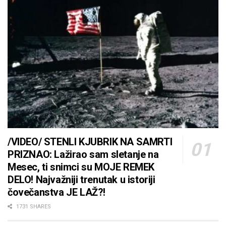
/VIDEO/ STENLI KJUBRIK NA SAMRTI
PRIZNAO: Lažirao sam sletanje na
Mesec, ti snimci su MOJE REMEK
DELO! Najvažniji trenutak u istoriji
čovečanstva JE LAŽ?!
1731 SHARES