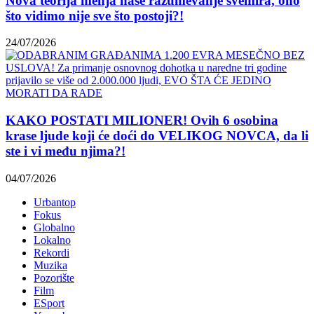
Nova teorija menja naše razumevanje svemira, ono
što vidimo nije sve što postoji?!
24/07/2026
KAKO POSTATI MILIONER! Ovih 6 osobina
krase ljude koji će doći do VELIKOG NOVCA, da li
ste i vi među njima?!
04/07/2026
Urbantop
Fokus
Globalno
Lokalno
Rekordi
Muzika
Pozorište
Film
ESport