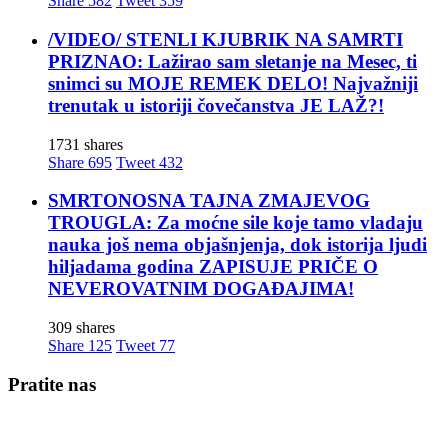
Share
582
Tweet
359
/VIDEO/ STENLI KJUBRIK NA SAMRTI
PRIZNAO: Lažirao sam sletanje na Mesec, ti
snimci su MOJE REMEK DELO! Najvažniji
trenutak u istoriji čovečanstva JE LAŽ?!
1731 shares
Share
695
Tweet
432
SMRTONOSNA TAJNA ZMAJEVOG
TROUGLA: Za moćne sile koje tamo vladaju
nauka još nema objašnjenja, dok istorija ljudi
hiljadama godina ZAPISUJE PRIČE O
NEVEROVATNIM DOGAĐAJIMA!
309 shares
Share
125
Tweet
77
Pratite nas