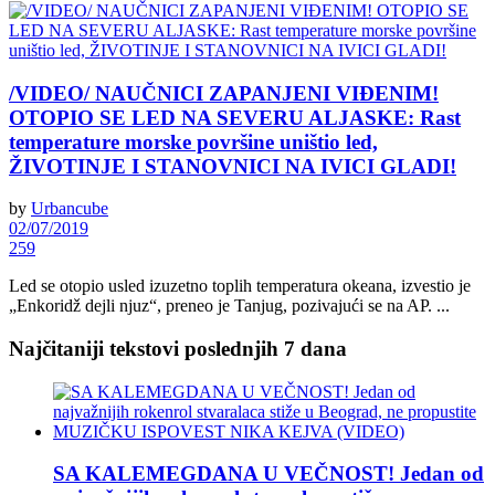
/VIDEO/ NAUČNICI ZAPANJENI VIĐENIM!
OTOPIO SE LED NA SEVERU ALJASKE: Rast
temperature morske površine uništio led,
ŽIVOTINJE I STANOVNICI NA IVICI GLADI!
by
Urbancube
02/07/2019
259
Led se otopio usled izuzetno toplih temperatura okeana, izvestio je
„Enkoridž dejli njuz“, preneo je Tanjug, pozivajući se na AP. ...
Najčitaniji tekstovi poslednjih 7 dana
SA KALEMEGDANA U VEČNOST! Jedan od