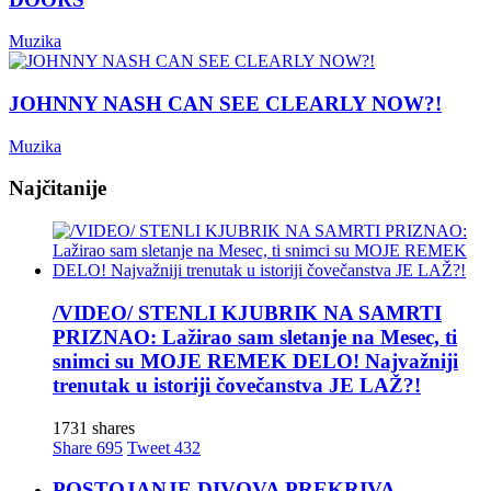
Muzika
JOHNNY NASH CAN SEE CLEARLY NOW?!
Muzika
Najčitanije
/VIDEO/ STENLI KJUBRIK NA SAMRTI
PRIZNAO: Lažirao sam sletanje na Mesec, ti
snimci su MOJE REMEK DELO! Najvažniji
trenutak u istoriji čovečanstva JE LAŽ?!
1731 shares
Share
695
Tweet
432
POSTOJANJE DIVOVA PREKRIVA