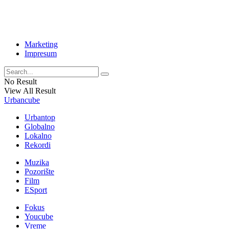
Marketing
Impresum
No Result
View All Result
Urbancube
Urbantop
Globalno
Lokalno
Rekordi
Muzika
Pozorište
Film
ESport
Fokus
Youcube
Vreme