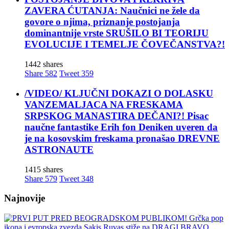
ZAVERA ĆUTANJA: Naučnici ne žele da
govore o njima, priznanje postojanja
dominantnije vrste SRUŠILO BI TEORIJU
EVOLUCIJE I TEMELJE ČOVEČANSTVA?!
1442 shares
Share
582
Tweet
359
/VIDEO/ KLJUČNI DOKAZI O DOLASKU
VANZEMALJACA NA FRESKAMA
SRPSKOG MANASTIRA DEČANI?! Pisac
naučne fantastike Erih fon Deniken uveren da
je na kosovskim freskama pronašao DREVNE
ASTRONAUTE
1415 shares
Share
579
Tweet
348
Najnovije