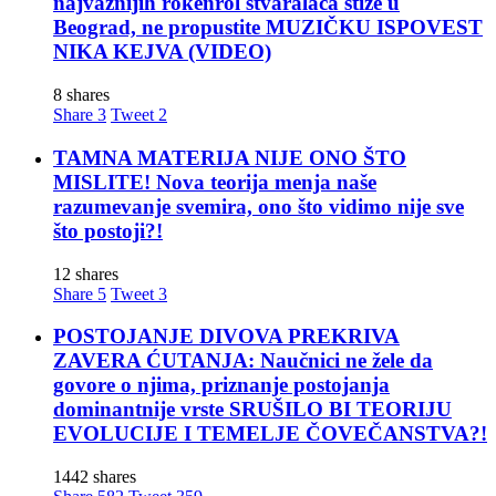
najvažnijih rokenrol stvaralaca stiže u
Beograd, ne propustite MUZIČKU ISPOVEST
NIKA KEJVA (VIDEO)
8 shares
Share
3
Tweet
2
TAMNA MATERIJA NIJE ONO ŠTO
MISLITE! Nova teorija menja naše
razumevanje svemira, ono što vidimo nije sve
što postoji?!
12 shares
Share
5
Tweet
3
POSTOJANJE DIVOVA PREKRIVA
ZAVERA ĆUTANJA: Naučnici ne žele da
govore o njima, priznanje postojanja
dominantnije vrste SRUŠILO BI TEORIJU
EVOLUCIJE I TEMELJE ČOVEČANSTVA?!
1442 shares