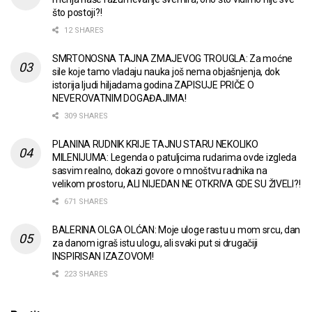
što postoji?!
12 SHARES
SMRTONOSNA TAJNA ZMAJEVOG TROUGLA: Za moćne
sile koje tamo vladaju nauka još nema objašnjenja, dok
istorija ljudi hiljadama godina ZAPISUJE PRIČE O
NEVEROVATNIM DOGAĐAJIMA!
309 SHARES
PLANINA RUDNIK KRIJE TAJNU STARU NEKOLIKO
MILENIJUMA: Legenda o patuljcima rudarima ovde izgleda
sasvim realno, dokazi govore o mnoštvu radnika na
velikom prostoru, ALI NIJEDAN NE OTKRIVA GDE SU ŽIVELI?!
671 SHARES
BALERINA OLGA OLĆAN: Moje uloge rastu u mom srcu, dan
za danom igraš istu ulogu, ali svaki put si drugačiji
INSPIRISAN IZAZOVOM!
223 SHARES