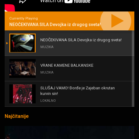
Currently Playing
NEOČEKIVANA SILA Devojka iz drugog sveta!
NEOČEKIVANA SILA Devojka iz drugog sveta!
MUZIKA
VRANE KAMENE BALKANSKE
MUZIKA
SLUŠAJ VAMO! Đorđe je Zajeban okrutan
kurvin sin!
LOKALNO
Najčitanije
KAL! ROMALE CAVALE I OSTALI
MUZIKA