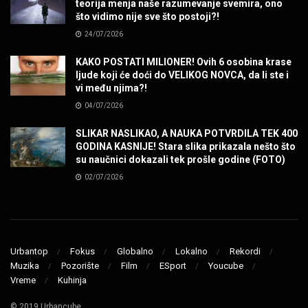
teorija menja naše razumevanje svemira, ono
SENIDAHHH!
što vidimo nije sve što postoji?!
MUZIKA
24/07/2026
KAKO POSTATI MILIONER! Ovih 6 osobina krase
Miss You! Charlie Watts
ljude koji će doći do VELIKOG NOVCA, da li ste i
MUZIKA
vi među njima?!
04/07/2026
STRANGE KIND OF WOMEN, REALLY STRANGE!
SLIKAR NASLIKAO, A NAUKA POTVRDILA TEK 400
MUZIKA
GODINA KASNIJE! Stara slika prikazala nešto što
su naučnici dokazali tek prošle godine (FOTO)
02/07/2026
MAD MAD DRUMMER!
MUZIKA
Led Zeppelin When The Levee Breaks by
ZEPPARELLA
Urbantop
Fokus
Globalno
Lokalno
Rekordi
MUZIKA
Muzika
Pozorište
Film
ESport
Youcube
Vreme
Kuhinja
STRAIGHT FROM HELL! Metallica & Lady Gaga
© 2019 Urbancube
MUZIKA