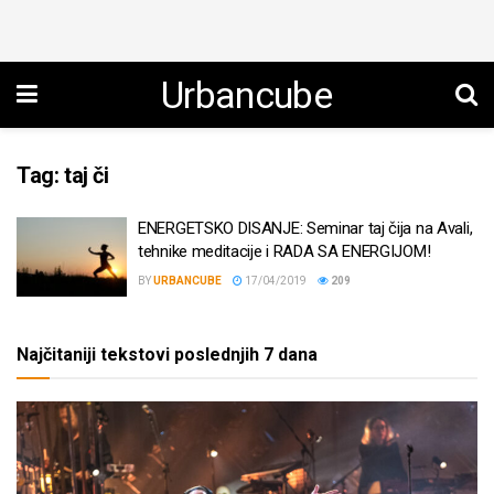
Urbancube
Tag:
taj či
ENERGETSKO DISANJE: Seminar taj čija na Avali,
tehnike meditacije i RADA SA ENERGIJOM!
BY
URBANCUBE
17/04/2019
209
Najčitaniji tekstovi poslednjih 7 dana