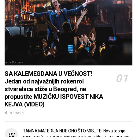
SA KALEMEGDANA U VEČNOST!
Jedan od najvažnijih rokenrol
stvaralaca stiže u Beograd, ne
propustite MUZIČKU ISPOVEST NIKA
KEJVA (VIDEO)
8 SHARES
TAMNA MATERIJA NIJE ONO ŠTO MISLITE! Nova teorija
menja naše razumevanje svemira, ono što vidimo nije sve