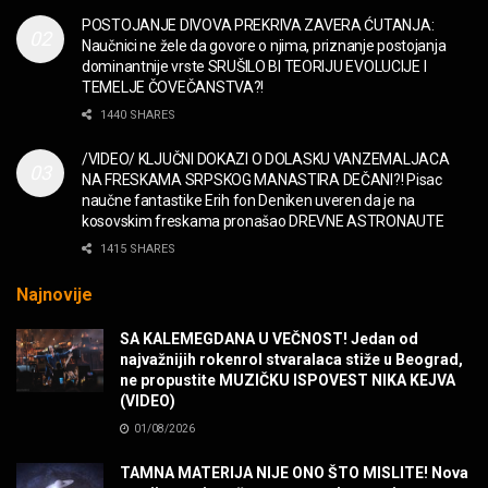
MUZIKA
POSTOJANJE DIVOVA PREKRIVA ZAVERA ĆUTANJA:
Naučnici ne žele da govore o njima, priznanje postojanja
“Missin’ Yo’ Kissin'” BILLY ZZ TOP
dominantnije vrste SRUŠILO BI TEORIJU EVOLUCIJE I
MUZIKA
TEMELJE ČOVEČANSTVA?!
1440 SHARES
DIVNA! Ogi & Magnifico
/VIDEO/ KLJUČNI DOKAZI O DOLASKU VANZEMALJACA
FILM
NA FRESKAMA SRPSKOG MANASTIRA DEČANI?! Pisac
naučne fantastike Erih fon Deniken uveren da je na
kosovskim freskama pronašao DREVNE ASTRONAUTE
WARDRUNA, VIKINZI DOLAZE!
1415 SHARES
MUZIKA
Najnovije
Sharp Dressed Man in many ways!
SA KALEMEGDANA U VEČNOST! Jedan od
MUZIKA
najvažnijih rokenrol stvaralaca stiže u Beograd,
ne propustite MUZIČKU ISPOVEST NIKA KEJVA
(VIDEO)
POVRATAK Iron Maiden The Writing On The Wall
01/08/2026
MUZIKA
TAMNA MATERIJA NIJE ONO ŠTO MISLITE! Nova