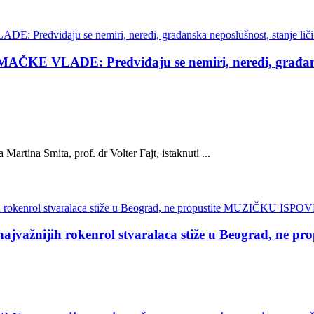
DE: Predviđaju se nemiri, neredi, građanska ne
 Martina Smita, prof. dr Volter Fajt, istaknuti ...
žnijih rokenrol stvaralaca stiže u Beograd, ne