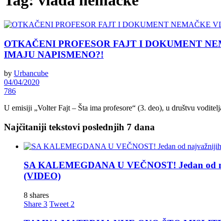
Tag:
vlada nemačke
OTKAČENI PROFESOR FAJT I DOKUMENT NEMAČKE VLA
IMAJU NAPISMENO?!
by
Urbancube
04/04/2020
786
U emisiji „Volter Fajt – Šta ima profesore“ (3. deo), u društvu voditelja
Najčitaniji tekstovi poslednjih 7 dana
SA KALEMEGDANA U VEČNOST! Jedan od najva
(VIDEO)
8 shares
Share
3
Tweet
2