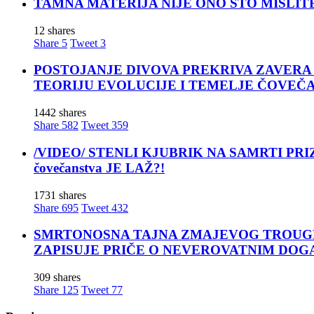
TAMNA MATERIJA NIJE ONO ŠTO MISLITE! Nova t
12 shares
Share
5
Tweet
3
POSTOJANJE DIVOVA PREKRIVA ZAVERA ĆUTANJA
TEORIJU EVOLUCIJE I TEMELJE ČOVEČ
1442 shares
Share
582
Tweet
359
/VIDEO/ STENLI KJUBRIK NA SAMRTI PRIZNAO: 
čovečanstva JE LAŽ?!
1731 shares
Share
695
Tweet
432
SMRTONOSNA TAJNA ZMAJEVOG TROUGLA: Za moćn
ZAPISUJE PRIČE O NEVEROVATNIM DOG
309 shares
Share
125
Tweet
77