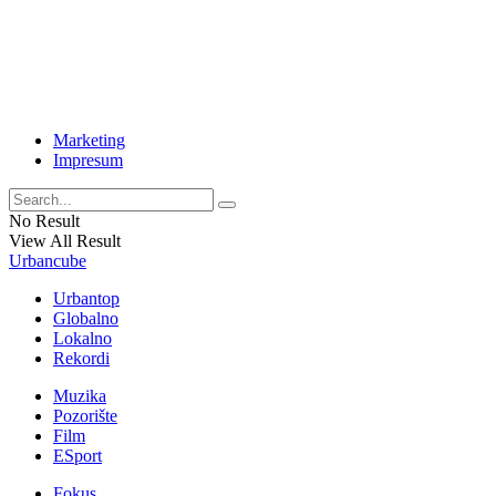
Marketing
Impresum
No Result
View All Result
Urbancube
Urbantop
Globalno
Lokalno
Rekordi
Muzika
Pozorište
Film
ESport
Fokus