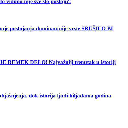
dimo nije sve što postoji?!
 postojanja dominantnije vrste SRUŠILO BI
 REMEK DELO! Najvažniji trenutak u istoriji
enja, dok istorija ljudi hiljadama godina