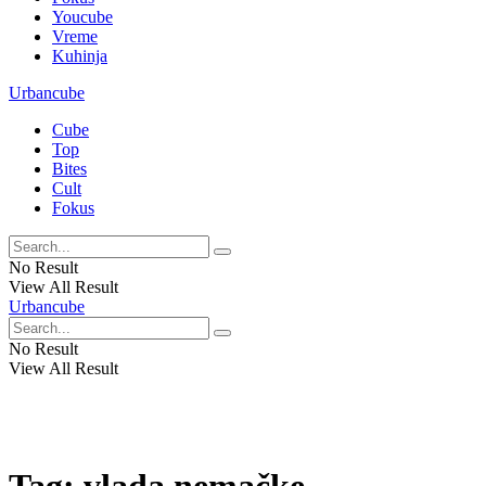
Youcube
Vreme
Kuhinja
Urbancube
Cube
Top
Bites
Cult
Fokus
No Result
View All Result
Urbancube
No Result
View All Result