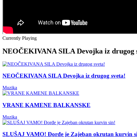
Currently Playing
NEOČEKIVANA SILA Devojka iz drugog s
NEOČEKIVANA SILA Devojka iz drugog sveta!
Muzika
VRANE KAMENE BALKANSKE
Muzika
SLUŠAJ VAMO! Đorđe je Zajeban okrutan kurvin s