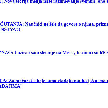
eorija menja naše razumevanje svemira, ono što vi
: Naučnici ne žele da govore o njima, priznanje
ANSTVA?!
Lažirao sam sletanje na Mesec, ti snimci su MOJE
e sile koje tamo vladaju nauka još nema objašnj
AĐAJIMA!