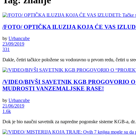
Tag:
znanje
/FOTO/ OPTIČKA ILUZIJA KOJA ĆE VAS IZLUDETI: 
by
Urbancube
23/09/2019
331
Dakle, četiri tačkice položene su vodoravno u prvom redu, četiri u sredini
/VIDEO/BIVŠI SAVETNIK KGB PROGOVORIO O “PROJ
MUDROSTI VANZEMALJSKE RASE!
by
Urbancube
21/06/2019
1.6k
Dok je bio naučni savetnik za napredne pogonske sisteme KGB-a, dr. Vi