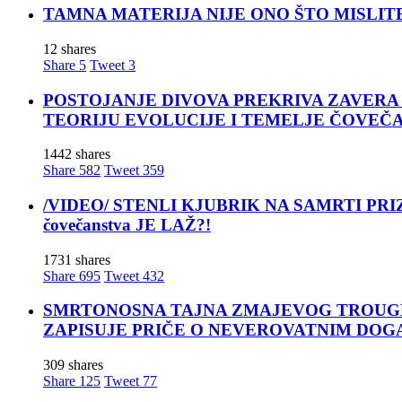
TAMNA MATERIJA NIJE ONO ŠTO MISLITE! Nova t
12 shares
Share
5
Tweet
3
POSTOJANJE DIVOVA PREKRIVA ZAVERA ĆUTANJA
TEORIJU EVOLUCIJE I TEMELJE ČOVEČ
1442 shares
Share
582
Tweet
359
/VIDEO/ STENLI KJUBRIK NA SAMRTI PRIZNAO: 
čovečanstva JE LAŽ?!
1731 shares
Share
695
Tweet
432
SMRTONOSNA TAJNA ZMAJEVOG TROUGLA: Za moćn
ZAPISUJE PRIČE O NEVEROVATNIM DOG
309 shares
Share
125
Tweet
77