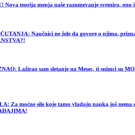
eorija menja naše razumevanje svemira, ono što vi
: Naučnici ne žele da govore o njima, priznanje
ANSTVA?!
Lažirao sam sletanje na Mesec, ti snimci su MOJE
e sile koje tamo vladaju nauka još nema objašnj
AĐAJIMA!