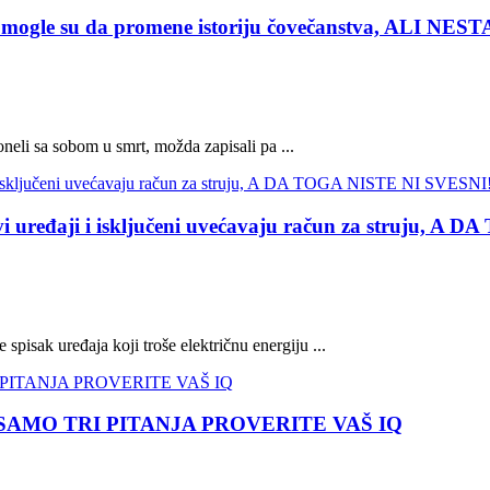
ogle su da promene istoriju čovečanstva, ALI N
poneli sa sobom u smrt, možda zapisali pa ...
ji i isključeni uvećavaju račun za struju, A D
 spisak uređaja koji troše električnu energiju ...
SAMO TRI PITANJA PROVERITE VAŠ IQ