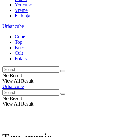
Youcube
Vreme
Kuhinja
Urbancube
Cube
Top
Bites
Cult
Fokus
No Result
View All Result
Urbancube
No Result
View All Result