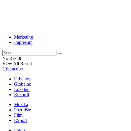
Marketing
Impresum
No Result
View All Result
Urbancube
Urbantop
Globalno
Lokalno
Rekordi
Muzika
Pozorište
Film
ESport
Fokus