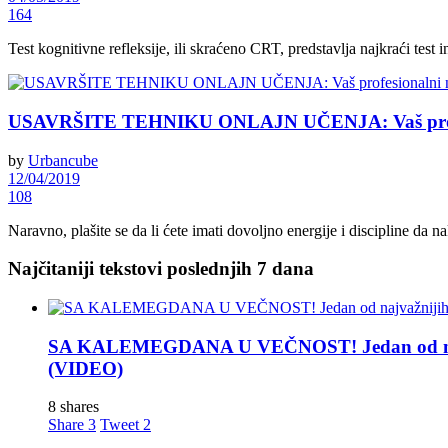
164
Test kognitivne refleksije, ili skraćeno CRT, predstavlja najkraći test in
USAVRŠITE TEHNIKU ONLAJN UČENJA: Vaš prof
by
Urbancube
12/04/2019
108
Naravno, plašite se da li ćete imati dovoljno energije i discipline da n
Najčitaniji tekstovi poslednjih 7 dana
SA KALEMEGDANA U VEČNOST! Jedan od najva
(VIDEO)
8 shares
Share
3
Tweet
2