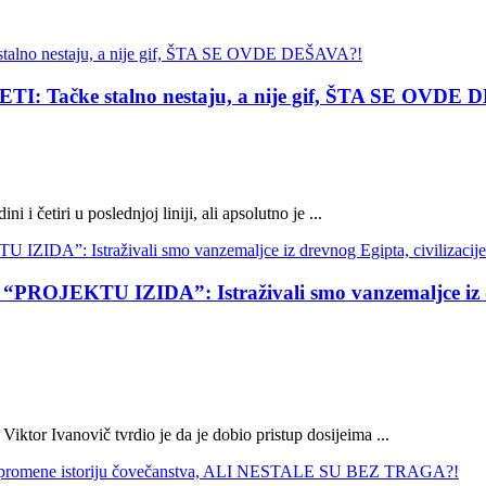
Tačke stalno nestaju, a nije gif, ŠTA SE OVDE 
 i četiri u poslednjoj liniji, ali apsolutno je ...
EKTU IZIDA”: Istraživali smo vanzemaljce iz dr
ktor Ivanovič tvrdio je da je dobio pristup dosijeima ...