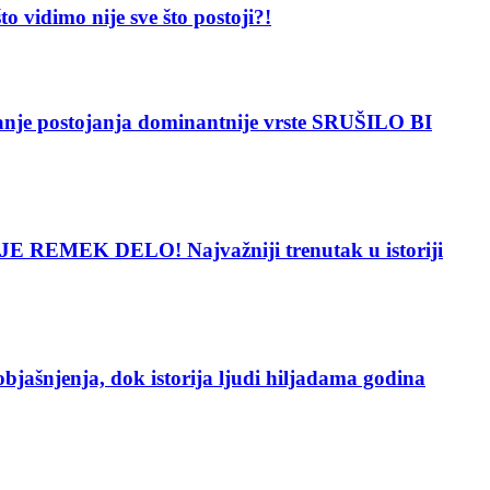
dimo nije sve što postoji?!
 postojanja dominantnije vrste SRUŠILO BI
 REMEK DELO! Najvažniji trenutak u istoriji
enja, dok istorija ljudi hiljadama godina