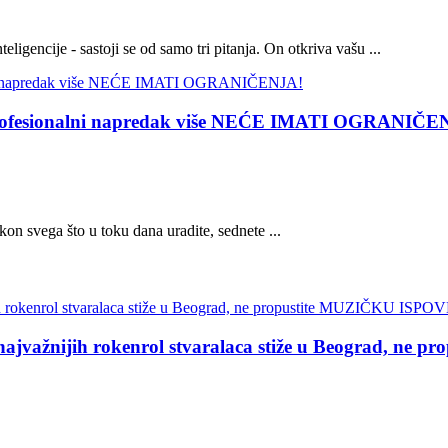
teligencije - sastoji se od samo tri pitanja. On otkriva vašu ...
esionalni napredak više NEĆE IMATI OGRANIČE
akon svega što u toku dana uradite, sednete ...
žnijih rokenrol stvaralaca stiže u Beograd, ne