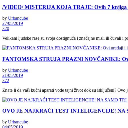
/VIDEO/ MISTERIJA KOJA TRAJE: Ovih 7 knjiga m
by
Urbancube
27/05/2019
320
Velikani ljudske rase su svoja dostignuća i značajne misli ili čuvali i 
FANTOMSKA STRUJA PRAZNI NOVČANIKE: Ovi uređa
by
Urbancube
21/05/2019
372
Znate li da vaši kućni aparati vode tajni život dok su isključeni? Ovo je
OVO JE NAJKRAĆI TEST INTELIGENCIJE! NA 
by
Urbancube
04/05/2019