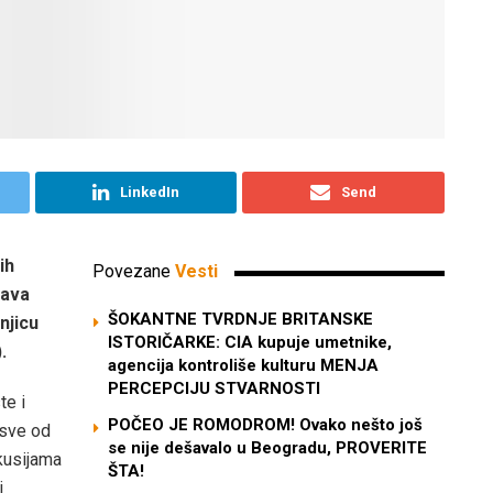
LinkedIn
Send
ih
Povezane
Vesti
Sava
ŠOKANTNE TVRDNJE BRITANSKE
njicu
ISTORIČARKE: CIA kupuje umetnike,
.
agencija kontroliše kulturu MENJA
PERCEPCIJU STVARNOSTI
te i
POČEO JE ROMODROM! Ovako nešto još
 sve od
se nije dešavalo u Beogradu, PROVERITE
kusijama
ŠTA!
i