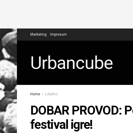
Marketing
Impresum
Urbancube
Home
Lokalno
DOBAR PROVOD: Poč
festival igre!