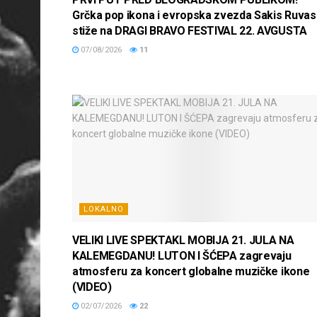
Grčka pop ikona i evropska zvezda Sakis Ruvas
stiže na DRAGI BRAVO FESTIVAL 22. AVGUSTA
07/08/2026
11
LOKALNO
VELIKI LIVE SPEKTAKL MOBIJA 21. JULA NA
KALEMEGDANU! LUTON I ŠĆEPA zagrevaju
atmosferu za koncert globalne muzičke ikone
(VIDEO)
02/07/2026
22