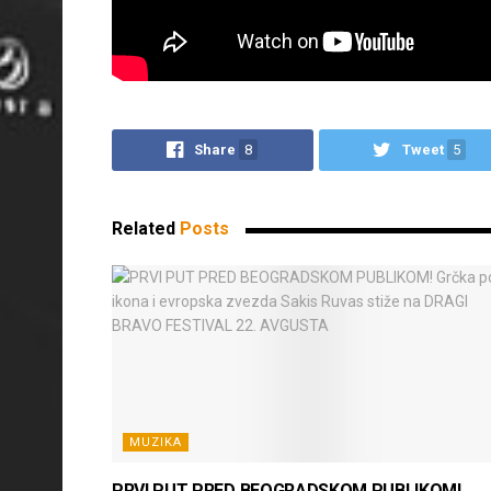
Share
8
Tweet
5
Related
Posts
MUZIKA
PRVI PUT PRED BEOGRADSKOM PUBLIKOM!