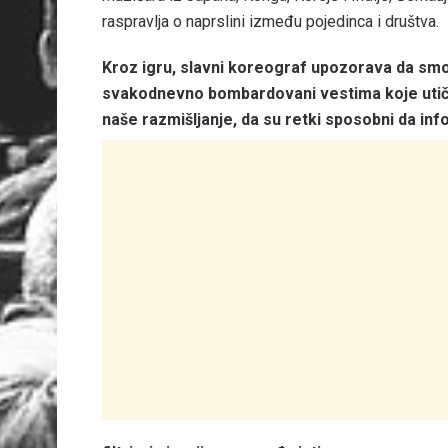
raspravlja o naprslini između pojedinca i društva.
Kroz igru, slavni koreograf upozorava da sm
svakodnevno bombardovani vestima koje utič
naše razmišljanje, da su retki sposobni da inf