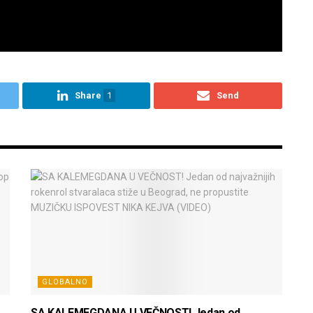
Share
1
Send
GLOBALNO
SA KALEMEGDANA U VEČNOST! Jedan od