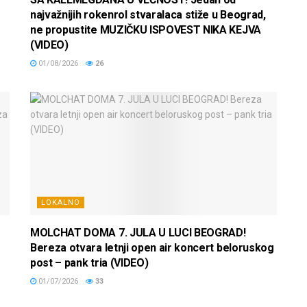
najvažnijih rokenrol stvaralaca stiže u Beograd,
ne propustite MUZIČKU ISPOVEST NIKA KEJVA
(VIDEO)
01/08/2026
26
LOKALNO
MOLCHAT DOMA 7. JULA U LUCI BEOGRAD!
Bereza otvara letnji open air koncert beloruskog
post – pank tria (VIDEO)
01/07/2026
33