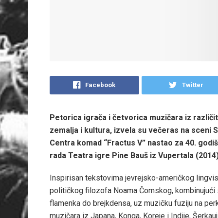
Facebook
Twitter
Petorica igrača i četvorica muzičara iz različit
zemalja i kultura, izvela su večeras na sceni 
Centra komad “Fractus V” nastao za 40. godiš
rada Teatra igre Pine Bauš iz Vupertala (2014)
Inspirisan tekstovima jevrejsko-američkog lingvis
političkog filozofa Noama Čomskog, kombinujući
flamenka do brejkdensa, uz muzičku fuziju na per
muzičara iz Japana, Konga, Koreje i Indije, Šerkauj