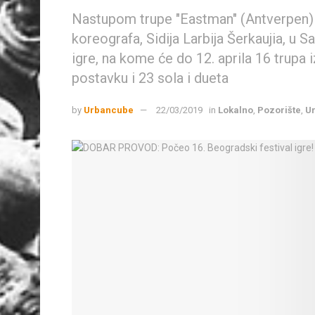
Nastupom trupe "Eastman" (Antverpen) j
koreografa, Sidija Larbija Šerkaujia, u 
igre, na kome će do 12. aprila 16 trupa
postavku i 23 sola i dueta
by
Urbancube
22/03/2019
in
Lokalno
,
Pozorište
,
Ur