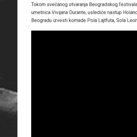
Tokom svečanog otvaranja Beogradskog festivala 
umetnica Vivijana Durante, uslediće nastup Holan
Beogradu izvesti komade Pola Lajtfuta, Sola Leo