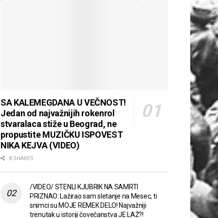
SA KALEMEGDANA U VEČNOST!
Jedan od najvažnijih rokenrol
stvaralaca stiže u Beograd, ne
propustite MUZIČKU ISPOVEST
NIKA KEJVA (VIDEO)
8 SHARES
/VIDEO/ STENLI KJUBRIK NA SAMRTI
PRIZNAO: Lažirao sam sletanje na Mesec, ti
snimci su MOJE REMEK DELO! Najvažniji
trenutak u istoriji čovečanstva JE LAŽ?!