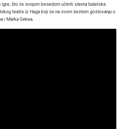
igre, što će svojom besedom učiniti slavna baletska
dskog teatra iz Haga koji će na svom šestom gostovanju u
na i Marka Gekea.