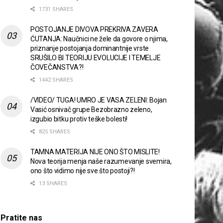
1731 SHARES
POSTOJANJE DIVOVA PREKRIVA ZAVERA
ĆUTANJA: Naučnici ne žele da govore o njima,
priznanje postojanja dominantnije vrste
SRUŠILO BI TEORIJU EVOLUCIJE I TEMELJE
ČOVEČANSTVA?!
1442 SHARES
/VIDEO/ TUGA! UMRO JE VASA ZELENI: Bojan
Vasić osnivač grupe Bezobrazno zeleno,
izgubio bitku protiv teške bolesti!
825 SHARES
TAMNA MATERIJA NIJE ONO ŠTO MISLITE!
Nova teorija menja naše razumevanje svemira,
ono što vidimo nije sve što postoji?!
13 SHARES
Pratite nas