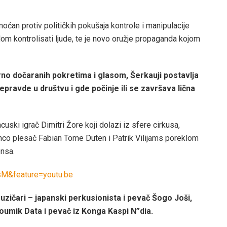
oćan protiv političkih pokušaja kontrole i manipulacije
m kontrolisati ljude, te je novo oružje propaganda kojom
erno dočaranih pokretima i glasom, Šerkauji postavlja
epravde u društvu i gde počinje ili se završava lična
cuski igrač Dimitri Žore koji dolazi iz sfere cirkusa,
enco plesač Fabian Tome Duten i Patrik Vilijams poreklom
ensa.
M&feature=youtu.be
muzičari – japanski perkusionista i pevač Šogo Joši,
Soumik Data i pevač iz Konga Kaspi N”dia.