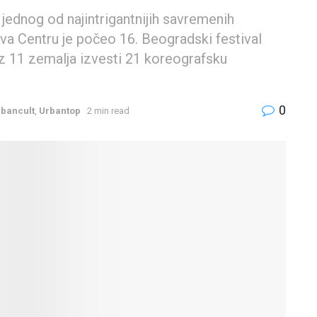
ednog od najintrigantnijih savremenih
Sava Centru je počeo 16. Beogradski festival
 iz 11 zemalja izvesti 21 koreografsku
0
bancult
,
Urbantop
2 min read