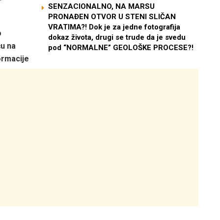
SENZACIONALNO, NA MARSU
PRONAĐEN OTVOR U STENI SLIČAN
VRATIMA?! Dok je za jedne fotografija
o
dokaz života, drugi se trude da je svedu
u na
pod “NORMALNE” GEOLOŠKE PROCESE?!
ormacije