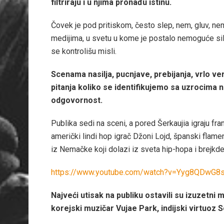
filtriraju i u njima pronađu istinu.
Čovek je pod pritiskom, često slep, nem, gluv, nem
medijima, u svetu u kome je postalo nemoguće silo
se kontrolišu misli.
Scenama nasilja, pucnjave, prebijanja, vrlo v
pitanja koliko se identifikujemo sa uzrocima n
odgovornost.
Publika sedi na sceni, a pored Šerkaujia igraju fran
američki lindi hop igrač Džoni Lojd, španski flam
iz Nemačke koji dolazi iz sveta hip-hopa i brejkd
https://www.youtube.com/watch?v=Yyg8QDwG8s
Najveći utisak na publiku ostavili su izuzetni 
korejski muzičar Vujae Park, indijski virtuoz 