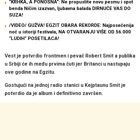
“KRHKA, A PONOSNA”: Ne propustite novu pesmu i spot
benda Ničim izazvan, ljubavna balada DIRNUĆE VAS DO
SUZA!
/VIDEO/ GUŽVA! EGZIT OBARA REKORDE: Najposećenija
noć u istoriji festivala, NA OTVARANJU VIŠE OD 56.000
“LUDIH” POSETILACA!
Vest je potvrdio frontmen i pevač Robert Smit a publika
u Srbiji će ih među prvima čuti jer Britanci u nastupaju
ove godine na Egzitu.
Gostujući na jednoj radio stanici u Kejptaunu Smit je
potvrdio da je album i definitivno završen.