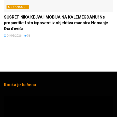
URBANCULT
SUSRET NIKA KEJVA I MOBIJA NA KALEMEGDANU! Ne
propustite foto ispovest iz objektiva maestra Nemanje
Đorđevića
04/06/2026
36
Kocka je bačena