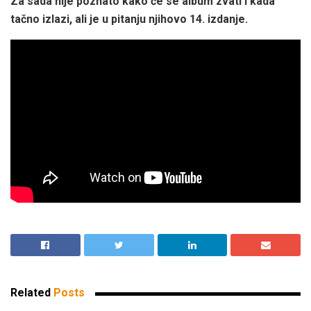
Za sada nije poznato kako će se album zvati i kada
tačno izlazi, ali je u pitanju njihovo 14. izdanje.
Related
Posts