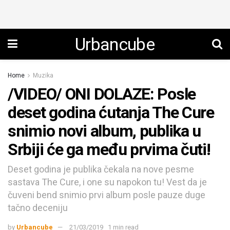
Urbancube
Home
Muzika
/VIDEO/ ONI DOLAZE: Posle
deset godina ćutanja The Cure
snimio novi album, publika u
Srbiji će ga među prvima čuti!
Deset godina je publika čekala na nove pesme
sastava The Cure, i one su napokon tu! Vest da je
čuveni bend snimio prvi album posle pauze duge
tačno deceniju
by
Urbancube
21/03/2019
1 min read