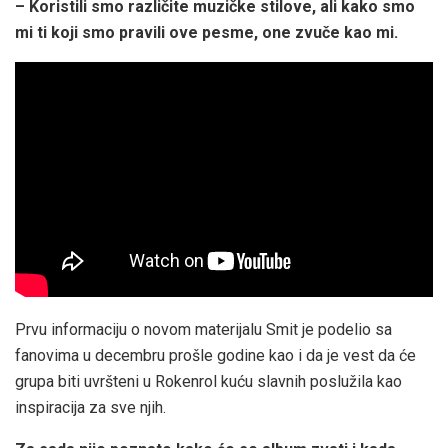
– Koristili smo različite muzičke stilove, ali kako smo
mi ti koji smo pravili ove pesme, one zvuče kao mi.
Prvu informaciju o novom materijalu Smit je podelio sa
fanovima u decembru prošle godine kao i da je vest da će
grupa biti uvršteni u Rokenrol kuću slavnih poslužila kao
inspiracija za sve njih.