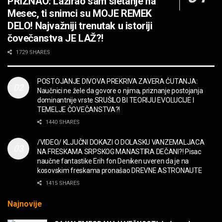
PRIZNAO: Lažirao sam sletanje na
OPASNO! ZZ TOP – Beer Drinkers and
Mesec, ti snimci su MOJE REMEK
Hellraisers
DELO! Najvažniji trenutak u istoriji
MUZIKA
čovečanstva JE LAŽ?!
2CELLOS – Whole Lotta Love vs. Beethoven 5th
1729 SHARES
Symphony
MUZIKA
POSTOJANJE DIVOVA PREKRIVA ZAVERA ĆUTANJA:
Naučnici ne žele da govore o njima, priznanje postojanja
“Missin’ Yo’ Kissin'” BILLY ZZ TOP
dominantnije vrste SRUŠILO BI TEORIJU EVOLUCIJE I
MUZIKA
TEMELJE ČOVEČANSTVA?!
1440 SHARES
DIVNA! Ogi & Magnifico
/VIDEO/ KLJUČNI DOKAZI O DOLASKU VANZEMALJACA
FILM
NA FRESKAMA SRPSKOG MANASTIRA DEČANI?! Pisac
naučne fantastike Erih fon Deniken uveren da je na
kosovskim freskama pronašao DREVNE ASTRONAUTE
WARDRUNA, VIKINZI DOLAZE!
1415 SHARES
MUZIKA
Najnovije
Sharp Dressed Man in many ways!