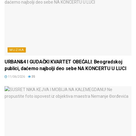
MUZIKA
URBAN&4 I GUDAČKI KVARTET OBEĆALI: Beogradskoj
publici, daćemo najbolji deo sebe NA KONCERTU U LUCI
11/06/2026
35