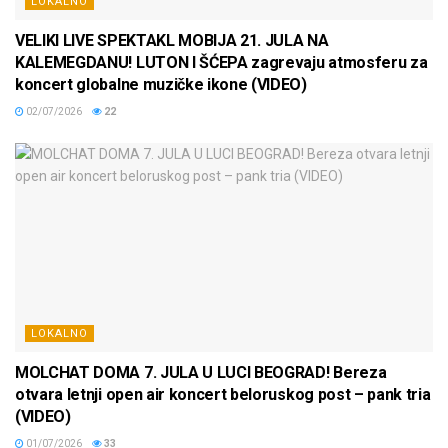
LOKALNO
VELIKI LIVE SPEKTAKL MOBIJA 21. JULA NA
KALEMEGDANU! LUTON I ŠĆEPA zagrevaju atmosferu za
koncert globalne muzičke ikone (VIDEO)
02/07/2026
22
LOKALNO
MOLCHAT DOMA 7. JULA U LUCI BEOGRAD! Bereza
otvara letnji open air koncert beloruskog post – pank tria
(VIDEO)
01/07/2026
33