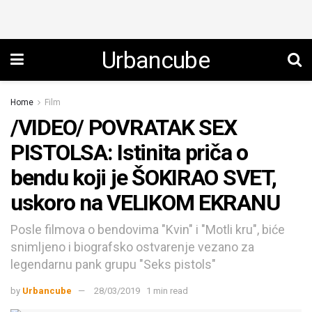
Urbancube
Home
Film
/VIDEO/ POVRATAK SEX
PISTOLSA: Istinita priča o
bendu koji je ŠOKIRAO SVET,
uskoro na VELIKOM EKRANU
Posle filmova o bendovima "Kvin" i "Motli kru", biće
snimljeno i biografsko ostvarenje vezano za
legendarnu pank grupu "Seks pistols"
by
Urbancube
28/03/2019
1 min read