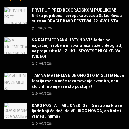
Sharp Dressed Man in many ways!
PRVI PUT PRED BEOGRADSKOM PUBLIKOM!
MUZIKA
Grčka pop ikona i evropska zvezda Sakis Ruvas
stiže na DRAGI BRAVO FESTIVAL 22. AVGUSTA
07/08/2026
POVRATAK Iron Maiden The Writing On The Wall
MUZIKA
SA KALEMEGDANA U VEČNOST! Jedan od
najvažnijih rokenrol stvaralaca stiže u Beograd,
ne propustite MUZIČKU ISPOVEST NIKA KEJVA
SENIDAHHH!
(VIDEO)
MUZIKA
01/08/2026
TAMNA MATERIJA NIJE ONO ŠTO MISLITE! Nova
Miss You! Charlie Watts
teorija menja naše razumevanje svemira, ono
MUZIKA
što vidimo nije sve što postoji?!
24/07/2026
STRANGE KIND OF WOMEN, REALLY STRANGE!
KAKO POSTATI MILIONER! Ovih 6 osobina krase
MUZIKA
ljude koji će doći do VELIKOG NOVCA, da li ste i
vi među njima?!
04/07/2026
MAD MAD DRUMMER!