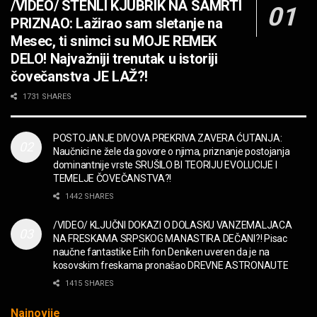
/VIDEO/ STENLI KJUBRIK NA SAMRTI
MUZIKA
PRIZNAO: Lažirao sam sletanje na
OPASNO! ZZ TOP – Beer Drinkers and
Mesec, ti snimci su MOJE REMEK
Hellraisers
DELO! Najvažniji trenutak u istoriji
MUZIKA
čovečanstva JE LAŽ?!
2CELLOS – Whole Lotta Love vs. Beethoven 5th
1731 SHARES
Symphony
MUZIKA
POSTOJANJE DIVOVA PREKRIVA ZAVERA ĆUTANJA:
Naučnici ne žele da govore o njima, priznanje postojanja
“Missin’ Yo’ Kissin'” BILLY ZZ TOP
dominantnije vrste SRUŠILO BI TEORIJU EVOLUCIJE I
MUZIKA
TEMELJE ČOVEČANSTVA?!
1442 SHARES
DIVNA! Ogi & Magnifico
/VIDEO/ KLJUČNI DOKAZI O DOLASKU VANZEMALJACA
FILM
NA FRESKAMA SRPSKOG MANASTIRA DEČANI?! Pisac
naučne fantastike Erih fon Deniken uveren da je na
kosovskim freskama pronašao DREVNE ASTRONAUTE
WARDRUNA, VIKINZI DOLAZE!
1415 SHARES
MUZIKA
Najnovije