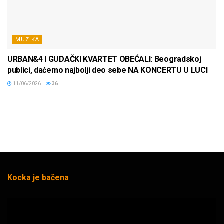
MUZIKA
URBAN&4 I GUDAČKI KVARTET OBEĆALI: Beogradskoj
publici, daćemo najbolji deo sebe NA KONCERTU U LUCI
11/06/2026
36
Kocka je bačena