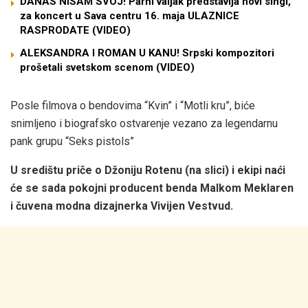
DANAS NISAM SVOJ! Parni valjak predstavlja novi singl,
za koncert u Sava centru 16. maja ULAZNICE
RASPRODATE (VIDEO)
ALEKSANDRA I ROMAN U KANU! Srpski kompozitori
prošetali svetskom scenom (VIDEO)
Posle filmova o bendovima “Kvin” i “Motli kru”, biće
snimljeno i biografsko ostvarenje vezano za legendarnu
pank grupu “Seks pistols”
U središtu priče o Džoniju Rotenu (na slici) i ekipi naći
će se sada pokojni producent benda Malkom Meklaren
i čuvena modna dizajnerka Vivijen Vestvud.