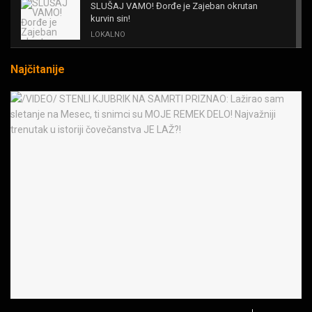
SLUŠAJ VAMO! Đorđe je Zajeban okrutan
kurvin sin!
LOKALNO
Najčitanije
KAL! ROMALE CAVALE I OSTALI
MUZIKA
Black Sabbath for all us?!
MUZIKA
IRON! The Number Of The Beast!
MUZIKA
OPASNE LJUBIČICE! JEDVA ČEKAM RAT LJUDI
PROTIV MAŠINA
MUZIKA
JEDAN POZIV MENJA SVE! Partibrejkers 1000
godina