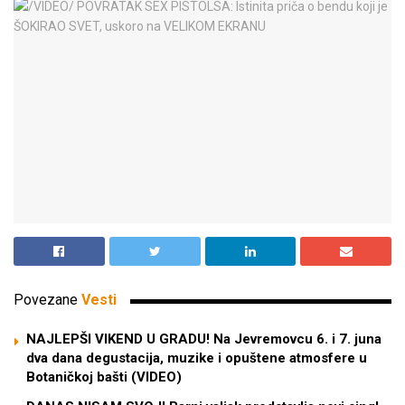
Povezane
Vesti
NAJLEPŠI VIKEND U GRADU! Na Jevremovcu 6. i 7. juna
dva dana degustacija, muzike i opuštene atmosfere u
Botaničkoj bašti (VIDEO)