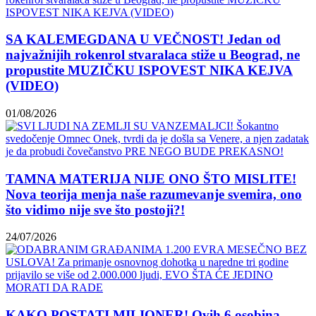
SA KALEMEGDANA U VEČNOST! Jedan od
najvažnijih rokenrol stvaralaca stiže u Beograd, ne
propustite MUZIČKU ISPOVEST NIKA KEJVA
(VIDEO)
01/08/2026
TAMNA MATERIJA NIJE ONO ŠTO MISLITE!
Nova teorija menja naše razumevanje svemira, ono
što vidimo nije sve što postoji?!
24/07/2026
KAKO POSTATI MILIONER! Ovih 6 osobina