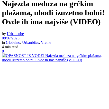
Najezda meduza na grčkim
plažama, ubodi izuzetno bolni!
Ovde ih ima najviše (VIDEO)
by
Urbancube
08/07/2025
in
Globalno
,
Urbanbites
,
Vreme
4 min read
0