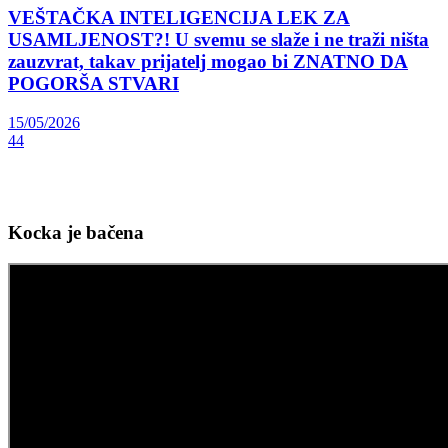
VEŠTAČKA INTELIGENCIJA LEK ZA
USAMLJENOST?! U svemu se slaže i ne traži ništa
zauzvrat, takav prijatelj mogao bi ZNATNO DA
POGORŠA STVARI
15/05/2026
44
Kocka je bačena