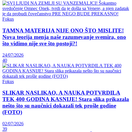
Fokus
TAMNA MATERIJA NIJE ONO ŠTO MISLITE!
Nova teorija menja naše razumevanje svemira, ono
što vidimo nije sve što postoji?!
24/07/2026
40
Fokus
SLIKAR NASLIKAO, A NAUKA POTVRDILA
TEK 400 GODINA KASNIJE! Stara slika prikazala
nešto što su naučnici dokazali tek prošle godine
(FOTO)
02/07/2026
39