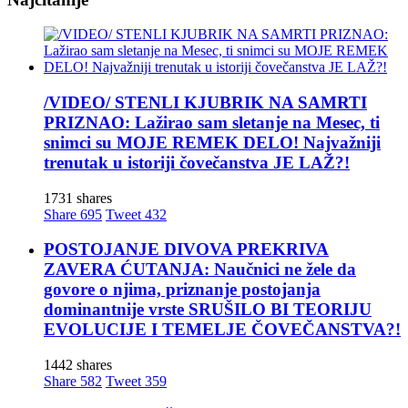
/VIDEO/ STENLI KJUBRIK NA SAMRTI
PRIZNAO: Lažirao sam sletanje na Mesec, ti
snimci su MOJE REMEK DELO! Najvažniji
trenutak u istoriji čovečanstva JE LAŽ?!
1731 shares
Share
695
Tweet
432
POSTOJANJE DIVOVA PREKRIVA
ZAVERA ĆUTANJA: Naučnici ne žele da
govore o njima, priznanje postojanja
dominantnije vrste SRUŠILO BI TEORIJU
EVOLUCIJE I TEMELJE ČOVEČANSTVA?!
1442 shares
Share
582
Tweet
359