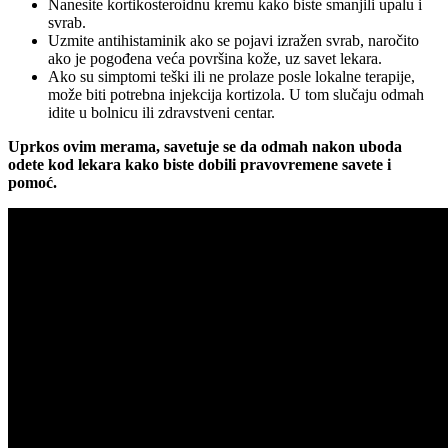
Nanesite kortikosteroidnu kremu kako biste smanjili upalu i
svrab.
Uzmite antihistaminik ako se pojavi izražen svrab, naročito
ako je pogođena veća površina kože, uz savet lekara.
Ako su simptomi teški ili ne prolaze posle lokalne terapije,
može biti potrebna injekcija kortizola. U tom slučaju odmah
idite u bolnicu ili zdravstveni centar.
Uprkos ovim merama, savetuje se da odmah nakon uboda
odete kod lekara kako biste dobili pravovremene savete i
pomoć.