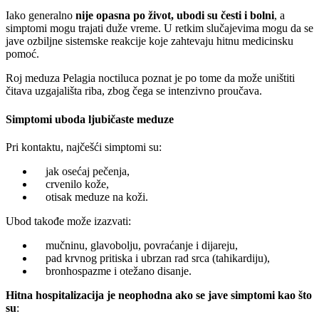
Iako generalno
nije opasna po život, ubodi su česti i bolni
, a
simptomi mogu trajati duže vreme. U retkim slučajevima mogu da se
jave ozbiljne sistemske reakcije koje zahtevaju hitnu medicinsku
pomoć.
Roj meduza Pelagia noctiluca poznat je po tome da može uništiti
čitava uzgajališta riba, zbog čega se intenzivno proučava.
Simptomi uboda ljubičaste meduze
Pri kontaktu, najčešći simptomi su:
jak osećaj pečenja,
crvenilo kože,
otisak meduze na koži.
Ubod takođe može izazvati:
mučninu, glavobolju, povraćanje i dijareju,
pad krvnog pritiska i ubrzan rad srca (tahikardiju),
bronhospazme i otežano disanje.
Hitna hospitalizacija je neophodna ako se jave simptomi kao što
su
: