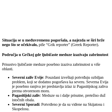
Situacija se u međuvremenu pogoršala, a najezda se širi brže
nego što se očekivalo,
piše “Grik reporter” (Greek Reporter).
Područja u Grčkoj gde ljubičaste meduze izazivaju zabrinutost
Prisustvo ljubičaste meduze posebno izaziva zabrinutost u više
oblasti.
Severni zaliv Evije
: Pouzdani izveštaji potvrđuju ozbiljan
problem, koji se dodatno pogoršava ka severu. Severna Evija
je posebno ranjiva jer predstavlja izlaz iz Pagasitijskog zaliva
prema otvorenom moru.
Pagasitijski zaliv
: Meduze su i dalje prisutne, pretežno duž
istočnih obala.
Severni Sporadi
: Potvrđeno je da su viđene na Skijatosu i
Skopelosu.