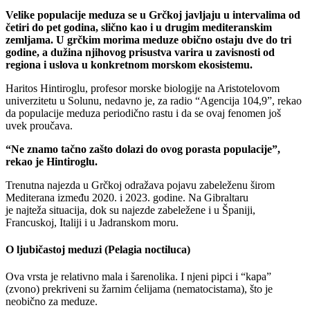
Velike populacije meduza se u Grčkoj javljaju u intervalima od
četiri do pet godina, slično kao i u drugim mediteranskim
zemljama. U grčkim morima meduze obično ostaju dve do tri
godine, a dužina njihovog prisustva varira u zavisnosti od
regiona i uslova u konkretnom morskom ekosistemu.
Haritos Hintiroglu, profesor morske biologije na Aristotelovom
univerzitetu u Solunu, nedavno je, za radio “Agencija 104,9”, rekao
da populacije meduza periodično rastu i da se ovaj fenomen još
uvek proučava.
“Ne znamo tačno zašto dolazi do ovog porasta populacije”,
rekao je Hintiroglu.
Trenutna najezda u Grčkoj odražava pojavu zabeleženu širom
Mediterana između 2020. i 2023. godine. Na Gibraltaru
je najteža situacija, dok su najezde zabeležene i u Španiji,
Francuskoj, Italiji i u Jadranskom moru.
O ljubičastoj meduzi (Pelagia noctiluca)
Ova vrsta je relativno mala i šarenolika. I njeni pipci i “kapa”
(zvono) prekriveni su žarnim ćelijama (nematocistama), što je
neobično za meduze.