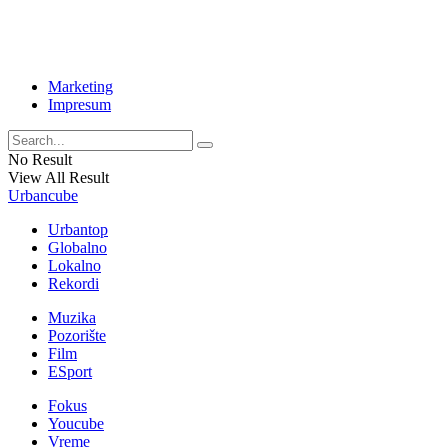
Marketing
Impresum
No Result
View All Result
Urbancube
Urbantop
Globalno
Lokalno
Rekordi
Muzika
Pozorište
Film
ESport
Fokus
Youcube
Vreme