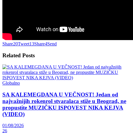
Share
20
Tweet
13
Share
4
Send
Related
Posts
Globalno
SA KALEMEGDANA U VEČNOST! Jedan od
najvažnijih rokenrol stvaralaca stiže u Beograd, ne
propustite MUZIČKU ISPOVEST NIKA KEJVA
(VIDEO)
01/08/2026
26