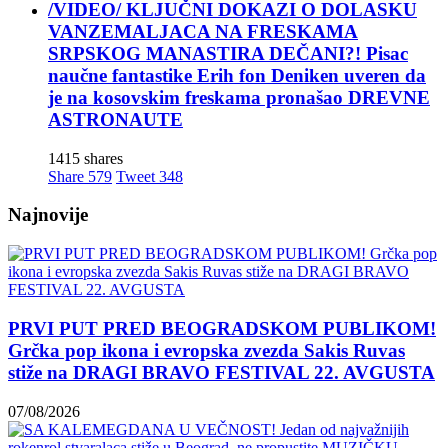
/VIDEO/ KLJUČNI DOKAZI O DOLASKU
VANZEMALJACA NA FRESKAMA
SRPSKOG MANASTIRA DEČANI?! Pisac
naučne fantastike Erih fon Deniken uveren da
je na kosovskim freskama pronašao DREVNE
ASTRONAUTE
1415 shares
Share
579
Tweet
348
Najnovije
PRVI PUT PRED BEOGRADSKOM PUBLIKOM!
Grčka pop ikona i evropska zvezda Sakis Ruvas
stiže na DRAGI BRAVO FESTIVAL 22. AVGUSTA
07/08/2026