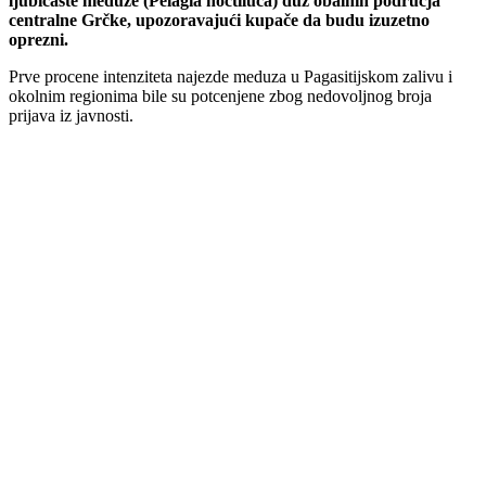
ljubičaste meduze (Pelagia noctiluca) duž obalnih područja
centralne Grčke, upozoravajući kupače da budu izuzetno
oprezni.
Prve procene intenziteta najezde meduza u Pagasitijskom zalivu i
okolnim regionima bile su potcenjene zbog nedovoljnog broja
prijava iz javnosti.