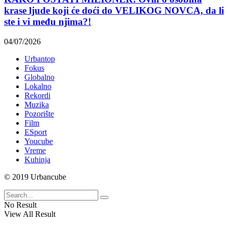
krase ljude koji će doći do VELIKOG NOVCA, da li
ste i vi među njima?!
04/07/2026
Urbantop
Fokus
Globalno
Lokalno
Rekordi
Muzika
Pozorište
Film
ESport
Youcube
Vreme
Kuhinja
© 2019 Urbancube
No Result
View All Result