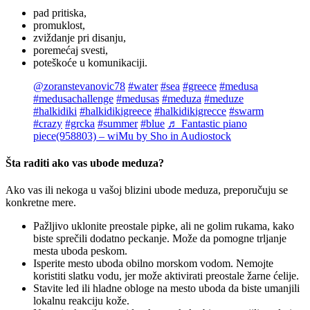
pad pritiska,
promuklost,
zviždanje pri disanju,
poremećaj svesti,
poteškoće u komunikaciji.
@zoranstevanovic78
#water
#sea
#greece
#medusa
#medusachallenge
#medusas
#meduza
#meduze
#halkidiki
#halkidikigreece
#halkidikigrecce
#swarm
#crazy
#grcka
#summer
#blue
♬ Fantastic piano
piece(958803) – wiMu by Sho in Audiostock
Šta raditi ako vas ubode meduza?
Ako vas ili nekoga u vašoj blizini ubode meduza, preporučuju se
konkretne mere.
Pažljivo uklonite preostale pipke, ali ne golim rukama, kako
biste sprečili dodatno peckanje. Može da pomogne trljanje
mesta uboda peskom.
Isperite mesto uboda obilno morskom vodom. Nemojte
koristiti slatku vodu, jer može aktivirati preostale žarne ćelije.
Stavite led ili hladne obloge na mesto uboda da biste umanjili
lokalnu reakciju kože.