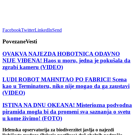
Facebook
Twitter
LinkedIn
Send
Povezane
Vesti
OVAKVA NAJEZDA HOBOTNICA ODAVNO
NIJE VIĐENA! Haos u moru, jedna je pokušala da
zgrabi kameru (VIDEO)
LUDI ROBOT MAHNITAO PO FABRICI! Scena
kao u Terminatoru, niko nije mogao da ga zaustavi
(VIDEO)
ISTINA NA DNU OKEANA! Misteriozna podvodna
piramida mogla bi da promeni sva saznanja o svetu
u kome živimo! (FOTO)
Helenska opservatorija za biodiverzitet javlja o najezdi