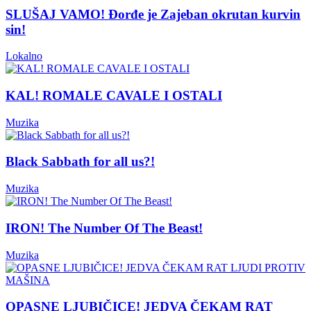
SLUŠAJ VAMO! Đorđe je Zajeban okrutan kurvin
sin!
Lokalno
KAL! ROMALE CAVALE I OSTALI
Muzika
Black Sabbath for all us?!
Muzika
IRON! The Number Of The Beast!
Muzika
OPASNE LJUBIČICE! JEDVA ČEKAM RAT