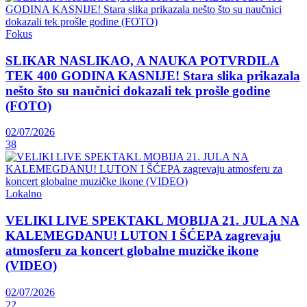
Fokus
SLIKAR NASLIKAO, A NAUKA POTVRDILA
TEK 400 GODINA KASNIJE! Stara slika prikazala
nešto što su naučnici dokazali tek prošle godine
(FOTO)
02/07/2026
38
Lokalno
VELIKI LIVE SPEKTAKL MOBIJA 21. JULA NA
KALEMEGDANU! LUTON I ŠĆEPA zagrevaju
atmosferu za koncert globalne muzičke ikone
(VIDEO)
02/07/2026
22