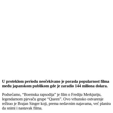
U proteklom periodu neočekivano je porasla popularnost filma
među japanskom publikom gde je zaradio 144 miliona dolara.
Podsećamo, “Boemska rapsodija” je film o Frediju Merkjuriju,
legendarnom pjevaču grupe “Queen”. Ovo vrhunsko ostvarenje
režirao je Brajan Singer koji, prema nedavnim najavama, već planira
da snimi i nastavak filma.