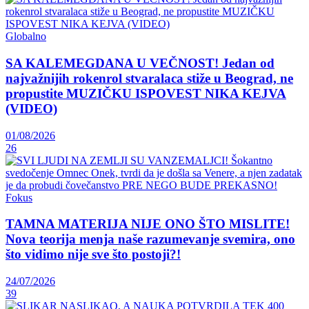
Globalno
SA KALEMEGDANA U VEČNOST! Jedan od
najvažnijih rokenrol stvaralaca stiže u Beograd, ne
propustite MUZIČKU ISPOVEST NIKA KEJVA
(VIDEO)
01/08/2026
26
Fokus
TAMNA MATERIJA NIJE ONO ŠTO MISLITE!
Nova teorija menja naše razumevanje svemira, ono
što vidimo nije sve što postoji?!
24/07/2026
39