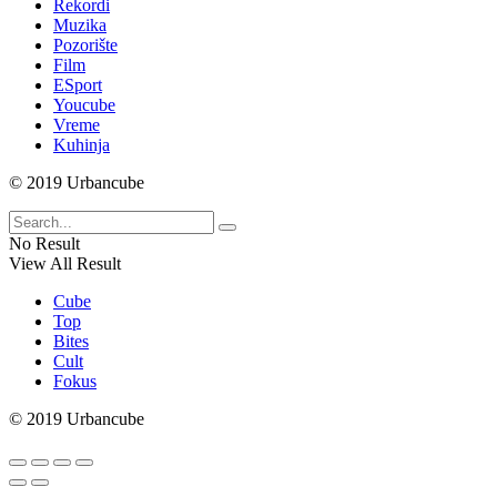
Rekordi
Muzika
Pozorište
Film
ESport
Youcube
Vreme
Kuhinja
© 2019 Urbancube
No Result
View All Result
Cube
Top
Bites
Cult
Fokus
© 2019 Urbancube