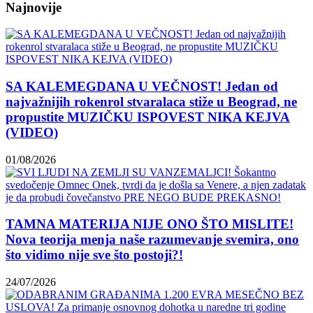
Najnovije
SA KALEMEGDANA U VEČNOST! Jedan od
najvažnijih rokenrol stvaralaca stiže u Beograd, ne
propustite MUZIČKU ISPOVEST NIKA KEJVA
(VIDEO)
01/08/2026
TAMNA MATERIJA NIJE ONO ŠTO MISLITE!
Nova teorija menja naše razumevanje svemira, ono
što vidimo nije sve što postoji?!
24/07/2026