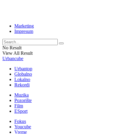
Marketing
Impresum
No Result
View All Result
Urbancube
Urbantop
Globalno
Lokalno
Rekordi
Muzika
Pozorište
Film
ESport
Fokus
Youcube
Vreme