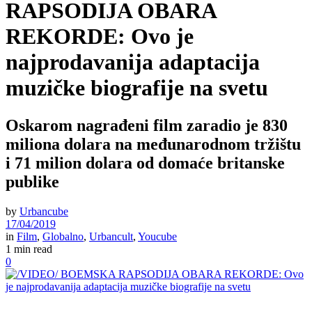
RAPSODIJA OBARA
REKORDE: Ovo je
najprodavanija adaptacija
muzičke biografije na svetu
Oskarom nagrađeni film zaradio je 830
miliona dolara na međunarodnom tržištu
i 71 milion dolara od domaće britanske
publike
by
Urbancube
17/04/2019
in
Film
,
Globalno
,
Urbancult
,
Youcube
1 min read
0