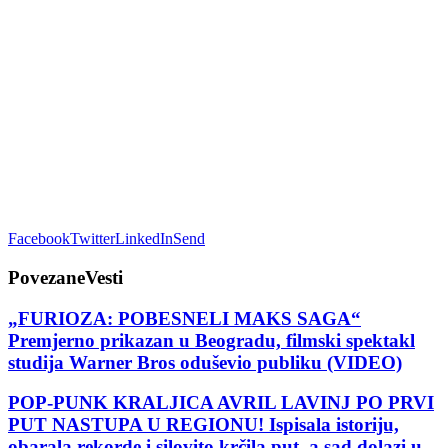
Facebook
Twitter
LinkedIn
Send
Povezane
Vesti
„FURIOZA: POBESNELI MAKS SAGA“
Premjerno prikazan u Beogradu, filmski spektakl
studija Warner Bros oduševio publiku (VIDEO)
POP-PUNK KRALJICA AVRIL LAVINJ PO PRVI
PUT NASTUPA U REGIONU! Ispisala istoriju,
obarala rekorde i silovito krčila put, a sad dolazi u