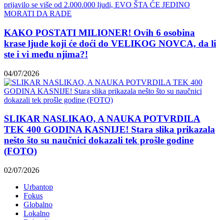
KAKO POSTATI MILIONER! Ovih 6 osobina
krase ljude koji će doći do VELIKOG NOVCA, da li
ste i vi među njima?!
04/07/2026
SLIKAR NASLIKAO, A NAUKA POTVRDILA
TEK 400 GODINA KASNIJE! Stara slika prikazala
nešto što su naučnici dokazali tek prošle godine
(FOTO)
02/07/2026
Urbantop
Fokus
Globalno
Lokalno