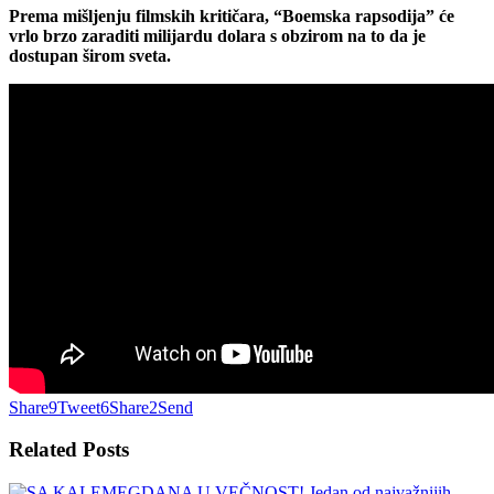
Prema mišljenju filmskih kritičara, “Boemska rapsodija” će
vrlo brzo zaraditi milijardu dolara s obzirom na to da je
dostupan širom sveta.
Share
9
Tweet
6
Share
2
Send
Related
Posts