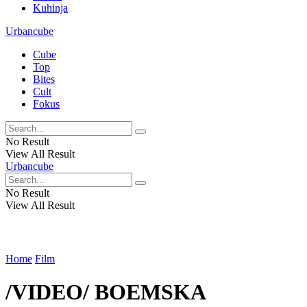
Kuhinja
Urbancube
Cube
Top
Bites
Cult
Fokus
No Result
View All Result
Urbancube
No Result
View All Result
Home
Film
/VIDEO/ BOEMSKA