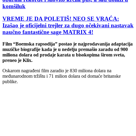
komšiluk
VREME JE DA POLETIŠ! NEO SE VRAĆA:
Izašao je oficijelni trejler za dugo očekivani nastavak
naučno fantastične sage MATRIX 4!
Film “Boemska rapsodija” postao je najprodavanija adaptacija
muzičke biografije kada je u nedelju premašio zaradu od 900
miliona dolara od prodaje karata u bisokopima širom sveta,
preneo je Klix.
Oskarom nagrađeni film zaradio je 830 miliona dolara na
međunarodnom tržištu i 71 milion dolara od domaće britanske
publike.