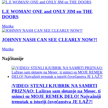
L.E WOMAN! ONE and ONLY JIM on THE
DOORS
Muzika
JOHNNY NASH CAN SEE CLEARLY NOW?!
Muzika
Najčitanije
/VIDEO/ STENLI KJUBRIK NA SAMRTI
PRIZNAO: Lažirao sam sletanje na Mesec, ti
snimci su MOJE REMEK DELO! Najvažniji
trenutak u istoriji čovečanstva JE LAŽ?!