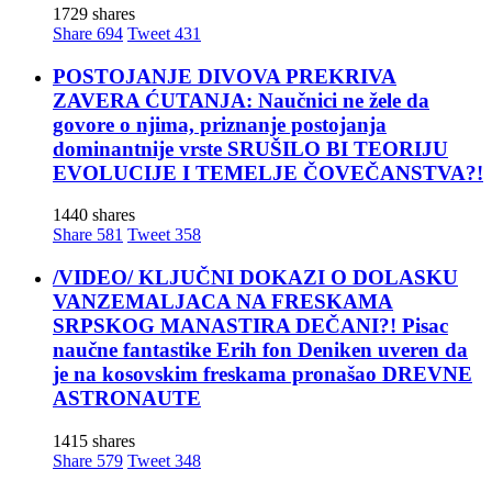
1729 shares
Share
694
Tweet
431
POSTOJANJE DIVOVA PREKRIVA
ZAVERA ĆUTANJA: Naučnici ne žele da
govore o njima, priznanje postojanja
dominantnije vrste SRUŠILO BI TEORIJU
EVOLUCIJE I TEMELJE ČOVEČANSTVA?!
1440 shares
Share
581
Tweet
358
/VIDEO/ KLJUČNI DOKAZI O DOLASKU
VANZEMALJACA NA FRESKAMA
SRPSKOG MANASTIRA DEČANI?! Pisac
naučne fantastike Erih fon Deniken uveren da
je na kosovskim freskama pronašao DREVNE
ASTRONAUTE
1415 shares
Share
579
Tweet
348