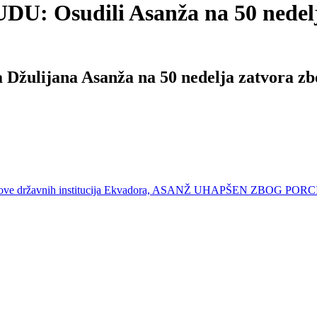
udili Asanža na 50 nedelja z
a Džulijana Asanža na 50 nedelja zatvora zb