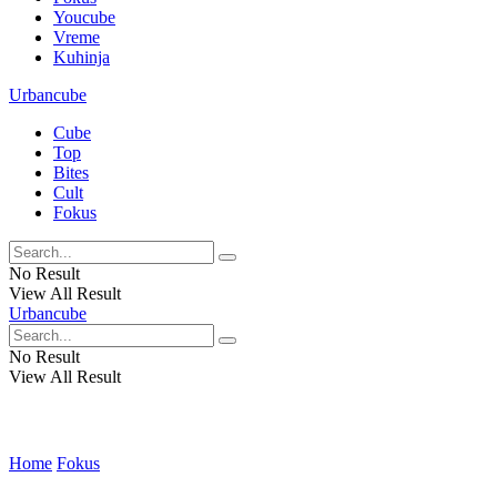
Youcube
Vreme
Kuhinja
Urbancube
Cube
Top
Bites
Cult
Fokus
No Result
View All Result
Urbancube
No Result
View All Result
Home
Fokus