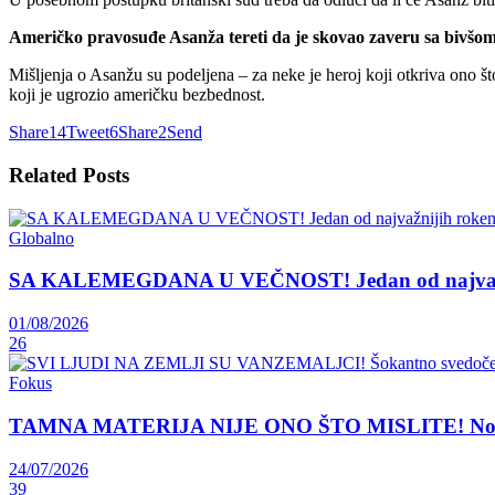
Američko pravosuđe Asanža tereti da je skovao zaveru sa bivšom 
Mišljenja o Asanžu su podeljena – za neke je heroj koji otkriva ono
koji je ugrozio američku bezbednost.
Share
14
Tweet
6
Share
2
Send
Related
Posts
Globalno
SA KALEMEGDANA U VEČNOST! Jedan od najvažnij
01/08/2026
26
Fokus
TAMNA MATERIJA NIJE ONO ŠTO MISLITE! Nova teori
24/07/2026
39