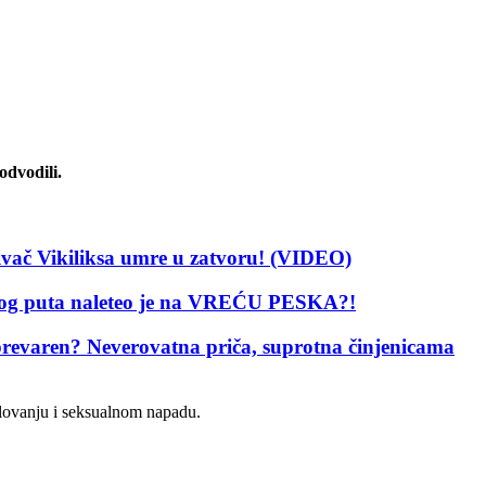
odvodili.
ač Vikiliksa umre u zatvoru! (VIDEO)
g puta naleteo je na VREĆU PESKA?!
aren? Neverovatna priča, suprotna činjenicama
ilovanju i seksualnom napadu.