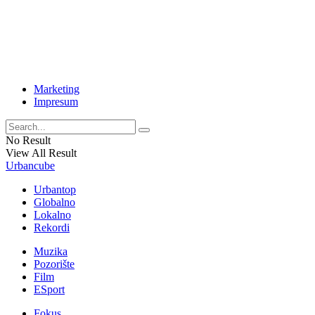
Marketing
Impresum
No Result
View All Result
Urbancube
Urbantop
Globalno
Lokalno
Rekordi
Muzika
Pozorište
Film
ESport
Fokus