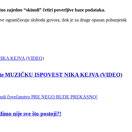
o zajedno “skinuli” četiri poverljive baze podataka.
žave ograničavaju slobodu govora, dok je za druge opasan pobunjenik
pustite MUZIČKU ISPOVEST NIKA KEJVA (VIDEO)
 nije sve što postoji?!