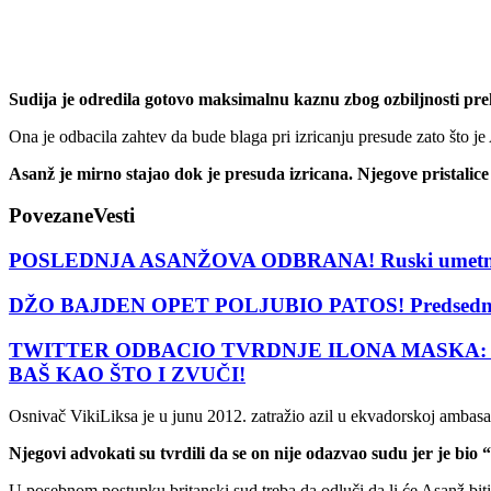
Sudija je odredila gotovo maksimalnu kaznu zbog ozbiljnosti pre
Ona je odbacila zahtev da bude blaga pri izricanju presude zato što
Asanž je mirno stajao dok je presuda izricana. Njegove pristalice 
Povezane
Vesti
POSLEDNJA ASANŽOVA ODBRANA! Ruski umetnik preti
DŽO BAJDEN OPET POLJUBIO PATOS! Predsednik SA
TWITTER ODBACIO TVRDNJE ILONA MASKA: Čovek kog
BAŠ KAO ŠTO I ZVUČI!
Osnivač VikiLiksa je u junu 2012. zatražio azil u ekvadorskoj ambasa
Njegovi advokati su tvrdili da se on nije odazvao sudu jer je bio 
U posebnom postupku britanski sud treba da odluči da li će Asanž biti