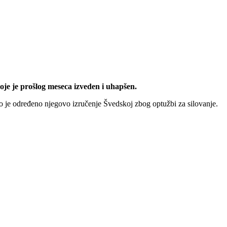
je je prošlog meseca izveden i uhapšen.
o je određeno njegovo izručenje Švedskoj zbog optužbi za silovanje.