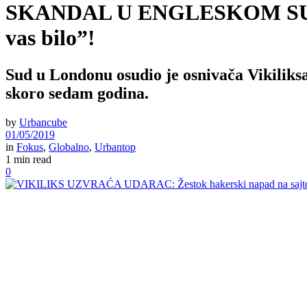
SKANDAL U ENGLESKOM SUDU: Os
vas bilo”!
Sud u Londonu osudio je osnivača Vikiliks
skoro sedam godina.
by
Urbancube
01/05/2019
in
Fokus
,
Globalno
,
Urbantop
1 min read
0