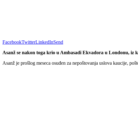
Facebook
Twitter
LinkedIn
Send
Asanž se nakon toga krio u Ambasadi Ekvadora u Londonu, iz ko
Asanž je prošlog meseca osuđen za nepoštovanja uslova kaucije, pošt