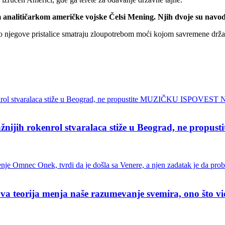
analitičarkom američke vojske Čelsi Mening. Njih dvoje su navodn
 što njegove pristalice smatraju zloupotrebom moći kojom savremene dr
ih rokenrol stvaralaca stiže u Beograd, ne pro
ja menja naše razumevanje svemira, ono što vidimo