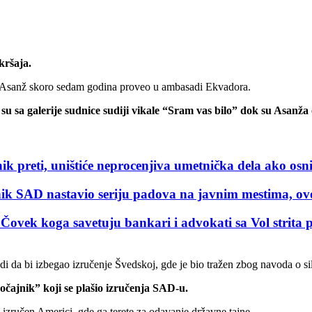
kršaja.
 je Asanž skoro sedam godina proveo u ambasadi Ekvadora.
su sa galerije sudnice sudiji vikale “Sram vas bilo” dok su Asanža 
, uništiće neprocenjiva umetnička dela ako osniv
D nastavio seriju padova na javnim mestima, ovo
a savetuju bankari i advokati sa Vol strita prev
di da bi izbegao izručenje Švedskoj, gde je bio tražen zbog navoda o s
“očajnik” koji se plašio izručenja SAD-u.
 izručen Americi, gde ga terete za odavanje državne tajne.