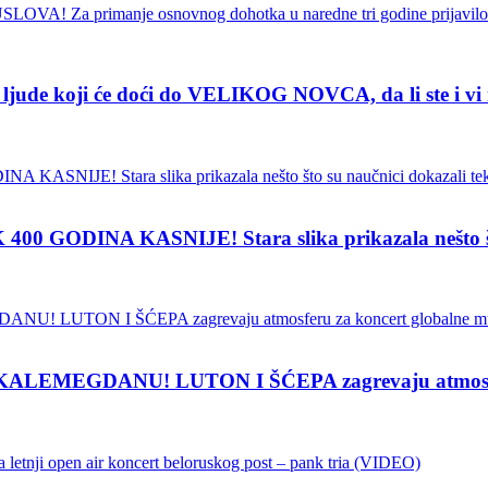
de koji će doći do VELIKOG NOVCA, da li ste i vi
INA KASNIJE! Stara slika prikazala nešto što su
EMEGDANU! LUTON I ŠĆEPA zagrevaju atmosferu z