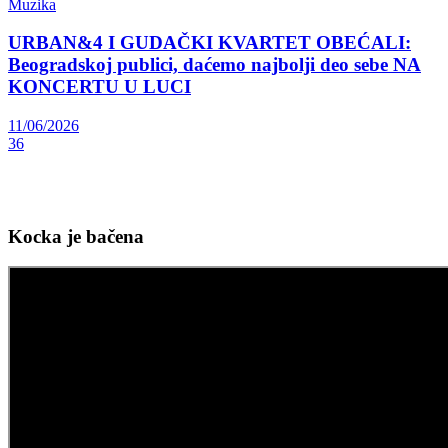
Muzika
URBAN&4 I GUDAČKI KVARTET OBEĆALI:
Beogradskoj publici, daćemo najbolji deo sebe NA
KONCERTU U LUCI
11/06/2026
36
Kocka je bačena