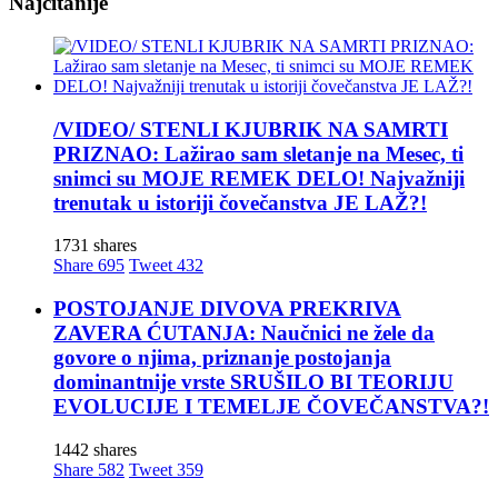
Najčitanije
/VIDEO/ STENLI KJUBRIK NA SAMRTI
PRIZNAO: Lažirao sam sletanje na Mesec, ti
snimci su MOJE REMEK DELO! Najvažniji
trenutak u istoriji čovečanstva JE LAŽ?!
1731 shares
Share
695
Tweet
432
POSTOJANJE DIVOVA PREKRIVA
ZAVERA ĆUTANJA: Naučnici ne žele da
govore o njima, priznanje postojanja
dominantnije vrste SRUŠILO BI TEORIJU
EVOLUCIJE I TEMELJE ČOVEČANSTVA?!
1442 shares
Share
582
Tweet
359