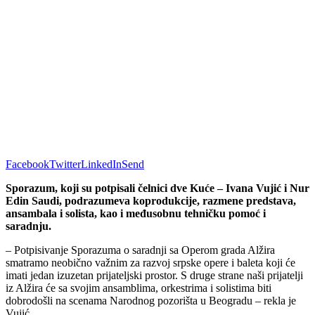
Facebook
Twitter
LinkedIn
Send
Sporazum, koji su potpisali čelnici dve Kuće – Ivana Vujić i Nur
Edin Saudi, podrazumeva koprodukcije, razmene predstava,
ansambala i solista, kao i međusobnu tehničku pomoć i
saradnju.
– Potpisivanje Sporazuma o saradnji sa Operom grada Alžira
smatramo neobično važnim za razvoj srpske opere i baleta koji će
imati jedan izuzetan prijateljski prostor. S druge strane naši prijatelji
iz Alžira će sa svojim ansamblima, orkestrima i solistima biti
dobrodošli na scenama Narodnog pozorišta u Beogradu – rekla je
Vujić.