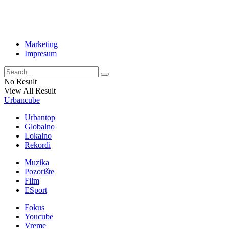
Marketing
Impresum
No Result
View All Result
Urbancube
Urbantop
Globalno
Lokalno
Rekordi
Muzika
Pozorište
Film
ESport
Fokus
Youcube
Vreme