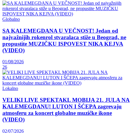
Globalno
SA KALEMEGDANA U VEČNOST! Jedan od
najvažnijih rokenrol stvaralaca stiže u Beograd, ne
propustite MUZIČKU ISPOVEST NIKA KEJVA
(VIDEO)
01/08/2026
26
Lokalno
VELIKI LIVE SPEKTAKL MOBIJA 21. JULA NA
KALEMEGDANU! LUTON I ŠĆEPA zagrevaju
atmosferu za koncert globalne muzičke ikone
(VIDEO)
02/07/2026