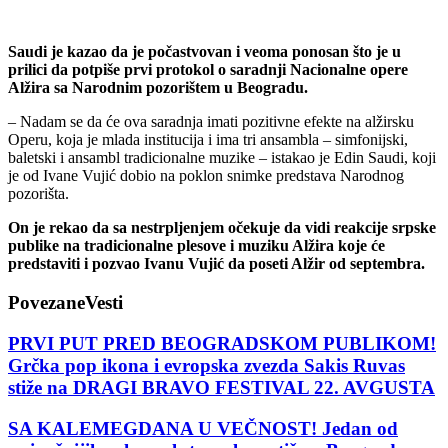
Saudi je kazao da je počastvovan i veoma ponosan što je u
prilici da potpiše prvi protokol o saradnji Nacionalne opere
Alžira sa Narodnim pozorištem u Beogradu.
– Nadam se da će ova saradnja imati pozitivne efekte na alžirsku
Operu, koja je mlada institucija i ima tri ansambla – simfonijski,
baletski i ansambl tradicionalne muzike – istakao je Edin Saudi, koji
je od Ivane Vujić dobio na poklon snimke predstava Narodnog
pozorišta.
On je rekao da sa nestrpljenjem očekuje da vidi reakcije srpske
publike na tradicionalne plesove i muziku Alžira koje će
predstaviti i pozvao Ivanu Vujić da poseti Alžir od septembra.
Povezane
Vesti
PRVI PUT PRED BEOGRADSKOM PUBLIKOM!
Grčka pop ikona i evropska zvezda Sakis Ruvas
stiže na DRAGI BRAVO FESTIVAL 22. AVGUSTA
SA KALEMEGDANA U VEČNOST! Jedan od