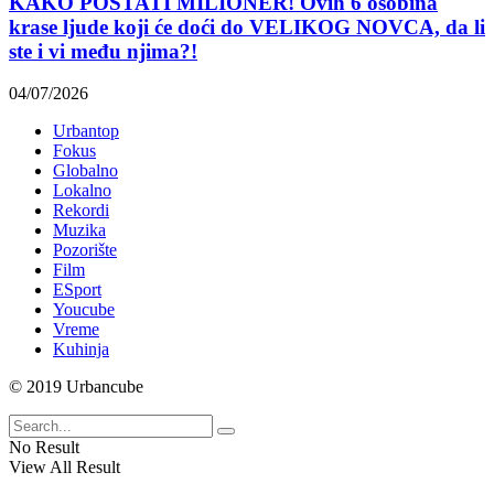
KAKO POSTATI MILIONER! Ovih 6 osobina
krase ljude koji će doći do VELIKOG NOVCA, da li
ste i vi među njima?!
04/07/2026
Urbantop
Fokus
Globalno
Lokalno
Rekordi
Muzika
Pozorište
Film
ESport
Youcube
Vreme
Kuhinja
© 2019 Urbancube
No Result
View All Result