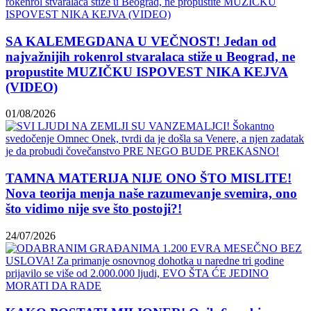
SA KALEMEGDANA U VEČNOST! Jedan od
najvažnijih rokenrol stvaralaca stiže u Beograd, ne
propustite MUZIČKU ISPOVEST NIKA KEJVA
(VIDEO)
01/08/2026
TAMNA MATERIJA NIJE ONO ŠTO MISLITE!
Nova teorija menja naše razumevanje svemira, ono
što vidimo nije sve što postoji?!
24/07/2026