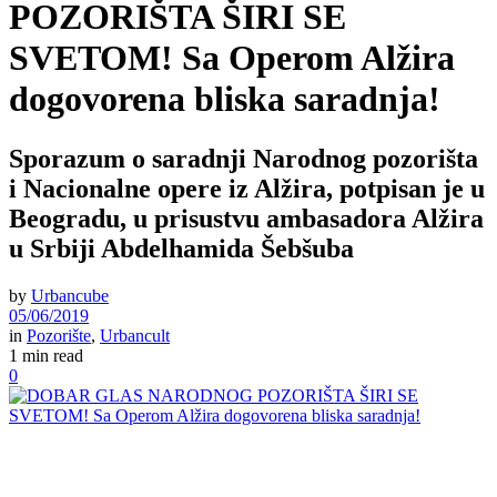
POZORIŠTA ŠIRI SE
SVETOM! Sa Operom Alžira
dogovorena bliska saradnja!
Sporazum o saradnji Narodnog pozorišta
i Nacionalne opere iz Alžira, potpisan je u
Beogradu, u prisustvu ambasadora Alžira
u Srbiji Abdelhamida Šebšuba
by
Urbancube
05/06/2019
in
Pozorište
,
Urbancult
1 min read
0