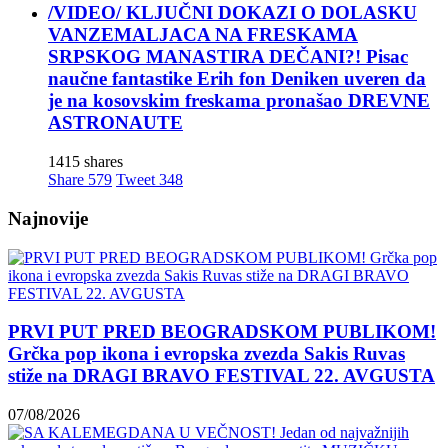
/VIDEO/ KLJUČNI DOKAZI O DOLASKU
VANZEMALJACA NA FRESKAMA
SRPSKOG MANASTIRA DEČANI?! Pisac
naučne fantastike Erih fon Deniken uveren da
je na kosovskim freskama pronašao DREVNE
ASTRONAUTE
1415 shares
Share
579
Tweet
348
Najnovije
PRVI PUT PRED BEOGRADSKOM PUBLIKOM!
Grčka pop ikona i evropska zvezda Sakis Ruvas
stiže na DRAGI BRAVO FESTIVAL 22. AVGUSTA
07/08/2026