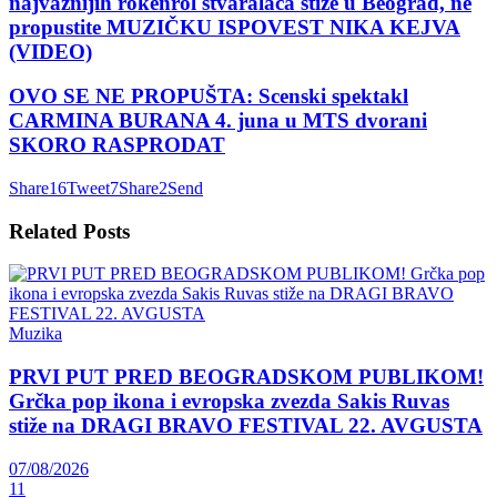
najvažnijih rokenrol stvaralaca stiže u Beograd, ne
propustite MUZIČKU ISPOVEST NIKA KEJVA
(VIDEO)
OVO SE NE PROPUŠTA: Scenski spektakl
CARMINA BURANA 4. juna u MTS dvorani
SKORO RASPRODAT
Share
16
Tweet
7
Share
2
Send
Related
Posts
Muzika
PRVI PUT PRED BEOGRADSKOM PUBLIKOM!
Grčka pop ikona i evropska zvezda Sakis Ruvas
stiže na DRAGI BRAVO FESTIVAL 22. AVGUSTA
07/08/2026
11