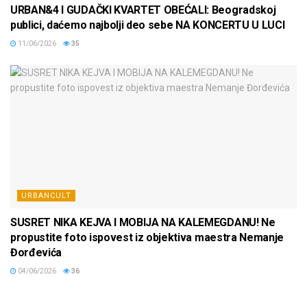
URBAN&4 I GUDAČKI KVARTET OBEĆALI: Beogradskoj
publici, daćemo najbolji deo sebe NA KONCERTU U LUCI
11/06/2026
35
URBANCULT
SUSRET NIKA KEJVA I MOBIJA NA KALEMEGDANU! Ne
propustite foto ispovest iz objektiva maestra Nemanje
Đorđevića
04/06/2026
36