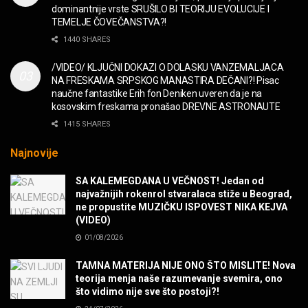
“Missin’ Yo’ Kissin'” BILLY ZZ TOP
dominantnije vrste SRUŠILO BI TEORIJU EVOLUCIJE I
MUZIKA
TEMELJE ČOVEČANSTVA?!
1440 SHARES
DIVNA! Ogi & Magnifico
/VIDEO/ KLJUČNI DOKAZI O DOLASKU VANZEMALJACA
FILM
NA FRESKAMA SRPSKOG MANASTIRA DEČANI?! Pisac
naučne fantastike Erih fon Deniken uveren da je na
kosovskim freskama pronašao DREVNE ASTRONAUTE
WARDRUNA, VIKINZI DOLAZE!
1415 SHARES
MUZIKA
Najnovije
Sharp Dressed Man in many ways!
SA KALEMEGDANA U VEČNOST! Jedan od
MUZIKA
najvažnijih rokenrol stvaralaca stiže u Beograd,
ne propustite MUZIČKU ISPOVEST NIKA KEJVA
(VIDEO)
POVRATAK Iron Maiden The Writing On The Wall
01/08/2026
MUZIKA
TAMNA MATERIJA NIJE ONO ŠTO MISLITE! Nova
teorija menja naše razumevanje svemira, ono
SENIDAHHH!
što vidimo nije sve što postoji?!
MUZIKA