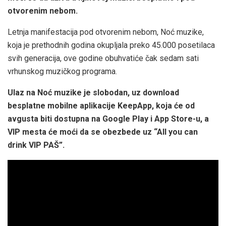
otvorenim nebom.
Letnja manifestacija pod otvorenim nebom, Noć muzike,
koja je prethodnih godina okupljala preko 45.000 posetilaca
svih generacija, ove godine obuhvatiće čak sedam sati
vrhunskog muzičkog programa.
Ulaz na Noć muzike je slobodan, uz download
besplatne mobilne aplikacije KeepApp, koja će od
avgusta biti dostupna na Google Play i App Store-u, a
VIP mesta će moći da se obezbede uz “All you can
drink VIP PAŠ”.