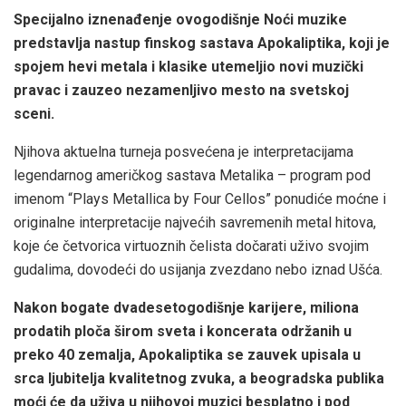
Specijalno iznenađenje ovogodišnje Noći muzike
predstavlja nastup finskog sastava Apokaliptika, koji je
spojem hevi metala i klasike utemeljio novi muzički
pravac i zauzeo nezamenljivo mesto na svetskoj
sceni.
Njihova aktuelna turneja posvećena je interpretacijama
legendarnog američkog sastava Metalika – program pod
imenom “Plays Metallica by Four Cellos” ponudiće moćne i
originalne interpretacije najvećih savremenih metal hitova,
koje će četvorica virtuoznih čelista dočarati uživo svojim
gudalima, dovodeći do usijanja zvezdano nebo iznad Ušća.
Nakon bogate dvadesetogodišnje karijere, miliona
prodatih ploča širom sveta i koncerata održanih u
preko 40 zemalja, Apokaliptika se zauvek upisala u
srca ljubitelja kvalitetnog zvuka, a beogradska publika
moći će da uživa u njihovoj muzici besplatno i pod