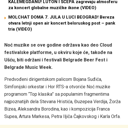
KALEMEGDANU! LUTON I ŠĆEPA zagrevaju atmosferu
za koncert globalne muzičke ikone (VIDEO)
MOLCHAT DOMA 7. JULA U LUCI BEOGRAD! Bereza
otvara letnji open air koncert beloruskog post – pank
tria (VIDEO)
Noć muzike se ove godine održava kao deo Cloud
festivalske platforme, u okviru koje će, takođe na
Ušću, biti održani i festivali Belgrade Beer Fest i
Belgrade Music Week.
Predvođeni dirigentskom palicom Bojana Suđića,
Simfonijski orkestar i Hor RTS-a otvoriće Noć muzike
programom “Top klasika” sa popularnim fragmentima
najpoznatijih dela Stevana Hristića, Đuzepea Verdija, Žorža
Bizea, Aleksandra Borodina, kao i kompozicija Franca
Supea, Artura Markesa, Petra Iljiča Čajkovskog i Karla Orfa.