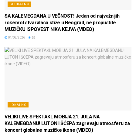
GLOBALNO
SA KALEMEGDANA U VEČNOST! Jedan od najvažnijih
rokenrol stvaralaca stiže u Beograd, ne propustite
MUZIČKU ISPOVEST NIKA KEJVA (VIDEO)
01/08/2026
26
LOKALNO
VELIKI LIVE SPEKTAKL MOBIJA 21. JULA NA
KALEMEGDANU! LUTON I ŠĆEPA zagrevaju atmosferu za
koncert globalne muzičke ikone (VIDEO)