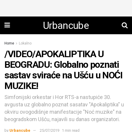
Urbancube
Home
Lokalno
/VIDEO/APOKALIPTIKA U
BEOGRADU: Globalno poznati
sastav sviraće na Ušću u NOĆI
MUZIKE!
Simfonijski orkestar i Hor RTS-a nastupiće 30.
avgusta uz globalno poznat sasatav "Apokaliptika" u
okviru ovogodišnje manifestacije "Noć muzike" na
beogradskom Ušću, najavili su danas organizatori.
by
Urbancube
25/07/2019
1 min read