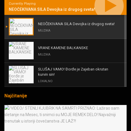
Currently Playing
NEOČEKIVANA SILA Devojka iz drugog sveta!
NEOČEKIVANA SILA Devojka iz drugog sveta!
MUZIKA
VRANE KAMENE BALKANSKE
MUZIKA
SLUŠAJ VAMO! Đorđe je Zajeban okrutan
kurvin sin!
LOKALNO
Najčitanije
KAL! ROMALE CAVALE I OSTALI
MUZIKA
Black Sabbath for all us?!
MUZIKA